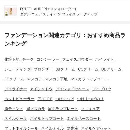
ESTEE LAUDER(エスティローダー)
ダブル ウェア ステイ イン プレイス メークアップ
ファンデーション関連カテゴリ：おすすめ商品ラ
ンキング
化粧下地
チーク
コンシーラー
フェイスパウダー
ハイライト
シェーディング
ブロンザー
BBクリーム
CCクリーム
DDクリーム
EEクリーム
マスカラ
マスカラ下地
マスカラトップコート
アイライナー
アイシャドウ
アイシャドウベース
アイブロウ
ホットビューラー
アイプチ
つけまつげ
つけまつげのり
眉ティント
眉マスカラ
眉毛テンプレート
マニキュア
ネイルシール
ネイルトップコート
ネイルベースコート
フットネイルシール
ネイルオイル
除光液
ネイルケアセット