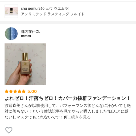
shu uemura(シュウ ウエムラ)
アンリミテッド ラスティング フルイド
都内在住OL
mmm
5.00
よれゼロ！汗落ちゼロ！カバー力抜群ファンデーション！
渡辺直美さんが以前使用して、パフォーマンス後どんなに汗かいても絶
対に落ちない！という雑誌記事を見てやっと購入しました?ほんとに落
ないしマスクでもよれないです！何…
続きを見る