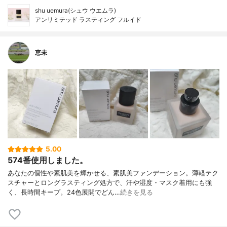
shu uemura(シュウ ウエムラ)
アンリミテッド ラスティング フルイド
恵未
5.00
574番使用しました。
あなたの個性や素肌美を輝かせる、素肌美ファンデーション。薄軽テク
スチャーとロングラスティング処方で、汗や湿度・マスク着用にも強
く、長時間キープ。24色展開でどん…
続きを見る