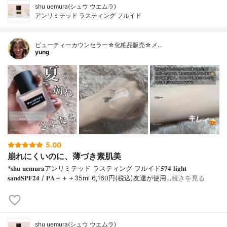
shu uemura(シュウ ウエムラ)
アンリミテッド ラスティング フルイド
ビューティーカウンセラー☆化粧品販売☆メ…
yung
5.00
崩れにくいのに、薄づき素肌美
*𝐬𝐡𝐮 𝐮𝐞𝐦𝐮𝐫𝐚アンリミテッド ラスティング フルイド𝟓𝟕𝟒 𝐥𝐢𝐠𝐡𝐭
𝐬𝐚𝐧𝐝𝐒𝐏𝐅𝟐𝟒 / 𝐏𝐀＋＋＋⁡35ml 6,160円(税込)⁡友達が使用…
続きを見る
shu uemura(シュウ ウエムラ)