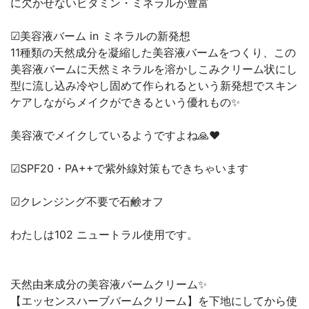
に欠かせないビタミン・ミネラルが豊富
☑美容液バーム in ミネラルの新発想
11種類の天然成分を凝縮した美容液バームをつくり、この
美容液バームに天然ミネラルを溶かしこみクリーム状にし
型に流し込み冷やし固めて作られるという新発想でスキン
ケアしながらメイクができるという優れもの✨
美容液でメイクしているようですよね🙏❤️
☑SPF20・PA++で紫外線対策もできちゃいます
☑クレンジング不要で石鹸オフ
わたしは102 ニュートラル使用です。
天然由来成分の美容液バームクリーム✨
【エッセンスハーブバームクリーム】を下地にしてから使