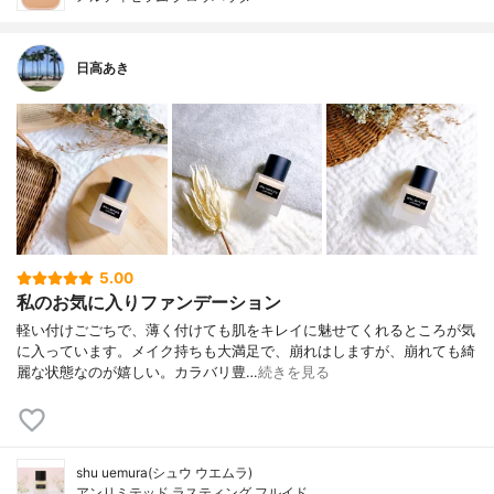
日高あき
5.00
私のお気に入りファンデーション
軽い付けごごちで、薄く付けても肌をキレイに魅せてくれるところが気
に入っています。メイク持ちも大満足で、崩れはしますが、崩れても綺
麗な状態なのが嬉しい。カラバリ豊…
続きを見る
shu uemura(シュウ ウエムラ)
アンリミテッド ラスティング フルイド