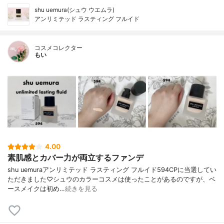
shu uemura(シュウ ウエムラ)
アンリミテッド ラスティング フルイド
コスメコレクター
もい
4.00
素肌感とカバー力が両立するファンデ
shu uemuraアンリミテッド ラスティング フルイド594CPに当選してい
ただきました♡シュウのカラーコスメは使ったことがあるのですが、ベ
ースメイクは初め…
続きを見る