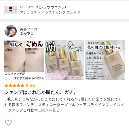
shu uemura(シュウ ウエムラ)
アンリミテッド ラスティング フルイド
美容ブロガー
まみやこ
5.00
ファンデはこれしか勝たん。ガチ。
\ 毛穴もシミもなかったことにしてくれる？ /⁡⁡隠したい全てを隠してく
れる愛用ファンデ⁡エスティローダーダブルウェアステイインプレイスメ
ークアップ⁡⁡これ強す…
続きを見る