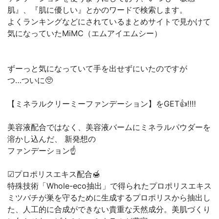
肌』、『肌に優しい』とかのワードで検索します。
よくランキングなどにされているまとめサイトで見かけて
気になっていたMiMC（エムアイエムシー）
ずーっと気になっていて手を出せずにいたのですが
つ…ついに🥺
【ミネラルクリーミーファンデーション】をGET👍‼︎‼︎
美容液配合ではなく、美容液バームにミネラルパウダーを
溶かし込んだ、 新発想の
ファンデーション☝️
☑プロポリスエキス配合🍯
特殊技術「Whole-eco抽出」で得られたプロポリスエキス
ミツバチが巣を守るために生成するプロポリスから抽出し
た、人工的に合成ができない貴重な天然成分。美肌づくり