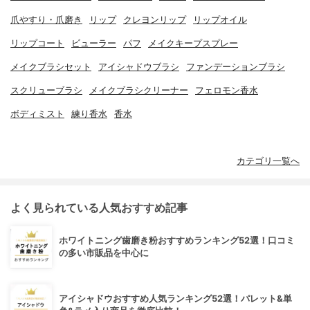
爪やすり・爪磨き
リップ
クレヨンリップ
リップオイル
リップコート
ビューラー
パフ
メイクキープスプレー
メイクブラシセット
アイシャドウブラシ
ファンデーションブラシ
スクリューブラシ
メイクブラシクリーナー
フェロモン香水
ボディミスト
練り香水
香水
カテゴリ一覧へ
よく見られている人気おすすめ記事
ホワイトニング歯磨き粉おすすめランキング52選！口コミ
の多い市販品を中心に
アイシャドウおすすめ人気ランキング52選！パレット&単