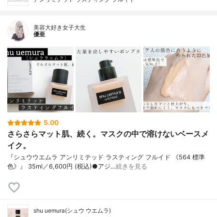
美容大好き女子大生
優亜
5.00
さらさらマット肌、続く。マスクの中で溶けないベースメ
イク。
『シュウウエムラ アンリミテッド ラスティング フルイド 《564 標準
色》』 35ml／6,600円 (税込)●アジ…
続きを見る
shu uemura(シュウ ウエムラ)