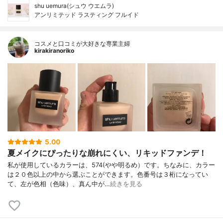
shu uemura(シュウ ウエムラ)
アンリミテッド ラスティング フルイド
コスメと口コミが大好きな専業主婦
kirakiranoriko
5.00
夏メイクにぴったりな崩れにくい、リキッドファンデ！
私が使用しているカラーは、574(やや明るめ）です。ちなみに、カラー
は２０色以上の中から選ぶことができます。色番号は３桁になってい
て、左が色相（色味）、真ん中が…
続きを見る