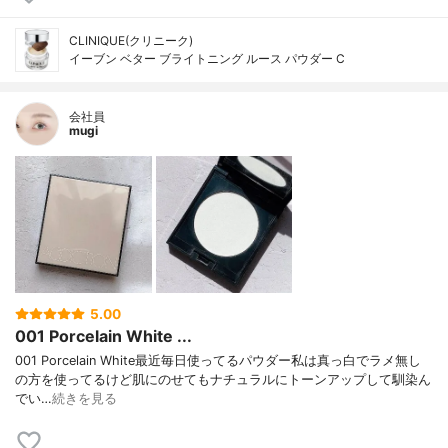
CLINIQUE(クリニーク)
イーブン ベター ブライトニング ルース パウダー C
会社員
mugi
5.00
001 Porcelain White ...
001 Porcelain White最近毎日使ってるパウダー私は真っ白でラメ無し
の方を使ってるけど肌にのせてもナチュラルにトーンアップして馴染ん
でい…
続きを見る