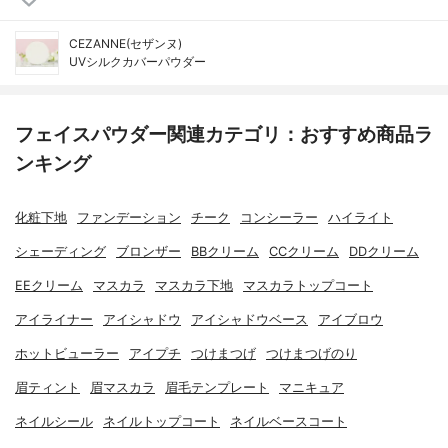
CEZANNE(セザンヌ)
UVシルクカバーパウダー
フェイスパウダー関連カテゴリ：おすすめ商品ラ
ンキング
化粧下地
ファンデーション
チーク
コンシーラー
ハイライト
シェーディング
ブロンザー
BBクリーム
CCクリーム
DDクリーム
EEクリーム
マスカラ
マスカラ下地
マスカラトップコート
アイライナー
アイシャドウ
アイシャドウベース
アイブロウ
ホットビューラー
アイプチ
つけまつげ
つけまつげのり
眉ティント
眉マスカラ
眉毛テンプレート
マニキュア
ネイルシール
ネイルトップコート
ネイルベースコート