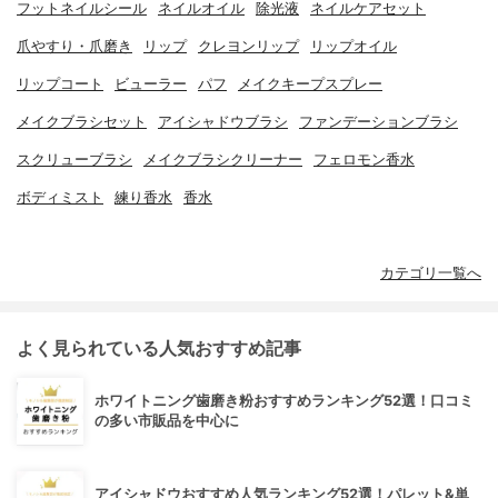
フットネイルシール
ネイルオイル
除光液
ネイルケアセット
爪やすり・爪磨き
リップ
クレヨンリップ
リップオイル
リップコート
ビューラー
パフ
メイクキープスプレー
メイクブラシセット
アイシャドウブラシ
ファンデーションブラシ
スクリューブラシ
メイクブラシクリーナー
フェロモン香水
ボディミスト
練り香水
香水
カテゴリ一覧へ
よく見られている人気おすすめ記事
ホワイトニング歯磨き粉おすすめランキング52選！口コミ
の多い市販品を中心に
アイシャドウおすすめ人気ランキング52選！パレット&単