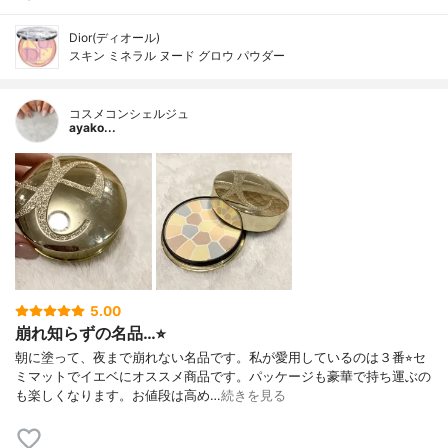
Dior(ディオール)
スキン ミネラル ヌード グロウ パウダー
コスメコンシェルジュ
ayako...
5.00
崩れ知らずの名品…⭐︎
朝に塗って、夜まで崩れない名品です。私が愛用しているのは３番⭐︎セ
ミマットでイエベにオススメ商品です。パッケージも豪華で持ち運ぶの
も楽しくなります。お値段は高め…
続きを見る