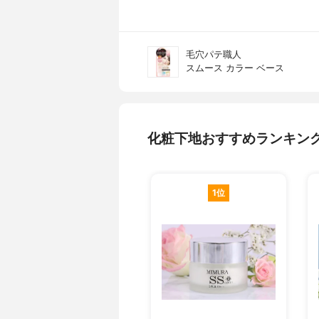
毛穴パテ職人
スムース カラー ベース
化粧下地おすすめランキン
1位