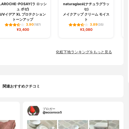
LAROCHE-POSAY(ラ ロッシ
naturaglacé(ナチュラグラッ
ュ ポゼ)
セ)
U
UVイデア XL プロテクション
メイクアップ クリーム モイス
トーンアップ
ト
3.90
3.89
(187)
(35)
¥3,400
¥3,080
化粧下地ランキングをもっと見る
関連おすすめクチコミ
ブロガー
@eccoroco5