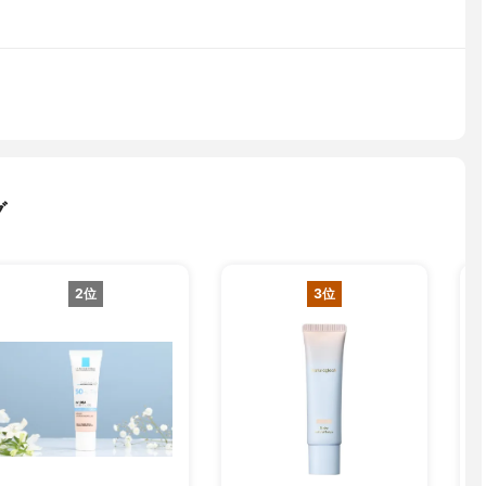
グ
2位
3位