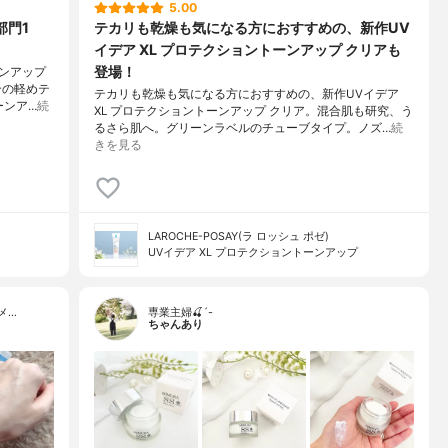
5.00
部門1
テカリも乾燥も気になる方におすすめの、新作UV
イデア XL プロテクショントーンアップ クリアも
登場！
ンアップ
合の軽めテ
テカリも乾燥も気になる方におすすめの、新作UVイデア
ーンア…
続
XL プロテクショントーンアップ クリア。混合肌も研究、う
るさら肌へ。グリーンラベルのチューブタイプ。ノズ…
続
きを見る
LAROCHE-POSAY(ラ ロッシュ ポゼ)
UVイデア XL プロテクショントーンアップ
メ…
専業主婦🍒´-
ちゃんあり