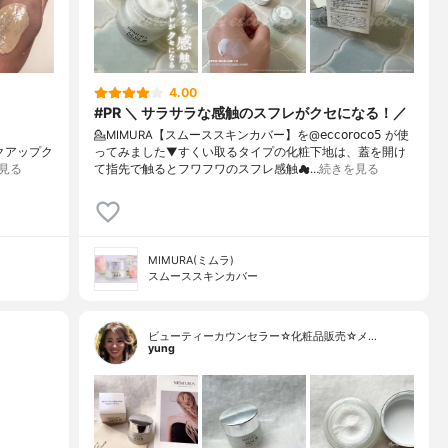
4.00
#PR ＼ サラサラな感触のスフレがクセになる！／
💁MIMURA【スムーススキンカバー】を@𝖾𝖼𝖼𝗈𝗋𝗈𝖼𝗈𝟧 が使
メイクアップク
ってみました⁡⁡▼⁡すくい取るタイプの化粧下地は、蓋を開け
見る
て指先で触るとフワフワのスフレ感触☁…
続きを見る
MIMURA(ミムラ)
スムーススキンカバー
ビューティーカウンセラー☆化粧品販売☆メ…
yung