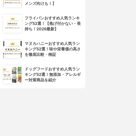
メンズ向けも！】
CEZANNE(セザンヌ)
Obagi(オバジ)
VウルトラフィットベースEX
マルチプロテクト UV乳液
3.87
3.85
(18)
(3)
フライパンおすすめ人気ランキ
¥748
¥2,515
ング52選！【焦げ付かない・長
持ち！2026最新】
マヌカハニーおすすめ人気ラン
キング52選！味や栄養価の高さ
を徹底比較・検証
ドッグフードおすすめ人気ラン
キング52選！無添加・アレルギ
ー対策商品を紹介