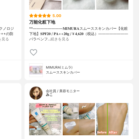
5.00
万能化粧下地
クノロジ
**⁡⁡⁡————————⁡𝐌𝐈𝐌𝐔𝐑𝐀スムーススキンカバー【化粧
+++の防
下地】𝐒𝐏𝐅𝟐𝟎 / 𝐏𝐀++⁡𝟐𝟎𝐠 / ¥ 𝟒,𝟔𝟐𝟎（税込）⁡————————
を見る
パラベンフ…
続きを見る
MIMURA(ミムラ)
スムーススキンカバー
会社員 / 美容モニター
みこ