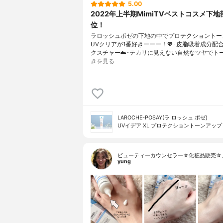
5.00
2022年上半期MimiTVベストコスメ下地
位！
ラロッシュポゼの下地の中でプロテクショントー
UVクリアが1番好きーーー！💖･皮脂吸着成分配
クスチャー☁️･テカリに見えない自然なツヤでト
きを見る
LAROCHE-POSAY(ラ ロッシュ ポゼ)
UVイデア XL プロテクショントーンアップ
ビューティーカウンセラー☆化粧品販売☆
yung