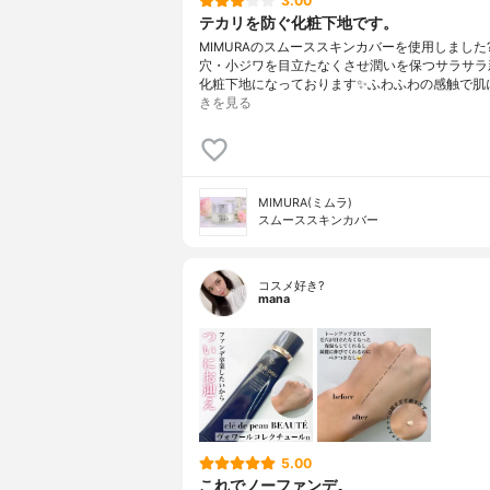
3.00
テカリを防ぐ化粧下地です。
MIMURAのスムーススキンカバーを使用しました
穴・小ジワを目立たなくさせ潤いを保つサラサラ
化粧下地になっております✨ふわふわの感触で肌
きを見る
MIMURA(ミムラ)
スムーススキンカバー
コスメ好き?
mana
5.00
これでノーファンデ。