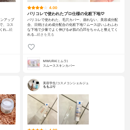
4.00
パリコレで使われたプロ仕様の化粧下地♡
ーンアップ
パリコレで使われた、毛穴カバー、崩れない、美容成分配
で、コス
合、日焼け止め成分配合の化粧下地🤍ムースぽいふわふわ
くれ…
続
な下地で少量でよく伸びる🌿肌の凸凹をちゃんと整えてく
れる…
続きを見る
MIMURA(ミムラ)
スムーススキンカバー
美容学生/コスメコンシェルジュ
ももぷり