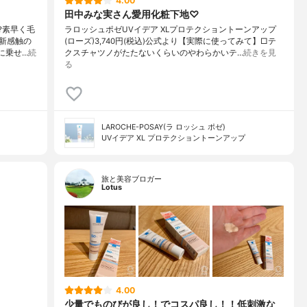
4.00
田中みな実さん愛用化粧下地♡
?素早く毛
ラロッシュポゼUVイデア XLプロテクショントーンアップ
新感触の
(ローズ)3,740円(税込)公式より【実際に使ってみて】□テ
に乗せ…
続
クスチャツノがたたないくらいのやわらかいテ…
続きを見
る
LAROCHE-POSAY(ラ ロッシュ ポゼ)
UVイデア XL プロテクショントーンアップ
旅と美容ブロガー
Lotus
4.00
少量でものびが良し！でコスパ良し！！低刺激な