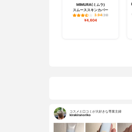
MIMURA(ミムラ)
スムーススキンカバー
3.94
(39)
¥4,604
コスメと口コミが大好きな専業主婦
kirakiranoriko