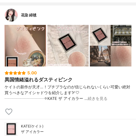
花染 緋毬
5.00
異国情緒溢れるダスティピンク
ケイトの新作が天才…！プチプラなのが信じられないくらい可愛い絶対
買うべきなアイシャドウを紹介します🏹🤍
┈┈┈┈┈┈┈┈┈┈⚪︎KATE ザ アイカラー …
続きを見る
KATE(ケイト)
ザ アイカラー