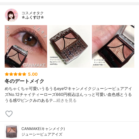
コスメオタク
☆ふくすけ☆
5.00
冬のデートメイク
めちゃくちゃ可愛いうるうるeye♡キャンメイクジューシーピュアアイ
ズNo.12チャイティーローズ660円税込ほんっっと可愛い血色感とうる
うる感♡ピンクみのあるテ…
続きを見る
CANMAKE(キャンメイク)
ジューシーピュアアイズ