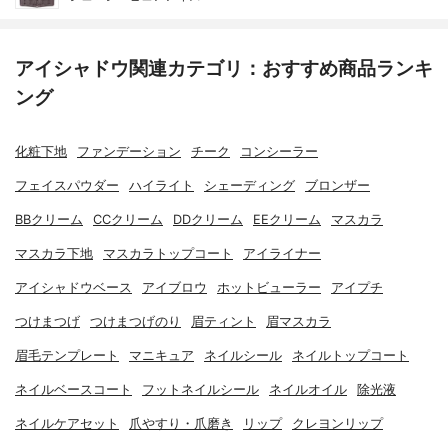
アイシャドウ関連カテゴリ：おすすめ商品ランキ
ング
化粧下地
ファンデーション
チーク
コンシーラー
フェイスパウダー
ハイライト
シェーディング
ブロンザー
BBクリーム
CCクリーム
DDクリーム
EEクリーム
マスカラ
マスカラ下地
マスカラトップコート
アイライナー
アイシャドウベース
アイブロウ
ホットビューラー
アイプチ
つけまつげ
つけまつげのり
眉ティント
眉マスカラ
眉毛テンプレート
マニキュア
ネイルシール
ネイルトップコート
ネイルベースコート
フットネイルシール
ネイルオイル
除光液
ネイルケアセット
爪やすり・爪磨き
リップ
クレヨンリップ