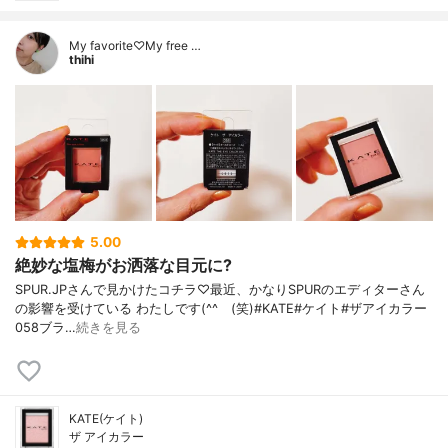
My favorite♡My free …
thihi
5.00
絶妙な塩梅がお洒落な目元に?
SPUR.JPさんで見かけたコチラ♡最近、かなりSPURのエディターさん
の影響を受けている わたしです(^^ゞ(笑)#KATE#ケイト#ザアイカラー
058ブラ…
続きを見る
KATE(ケイト)
ザ アイカラー