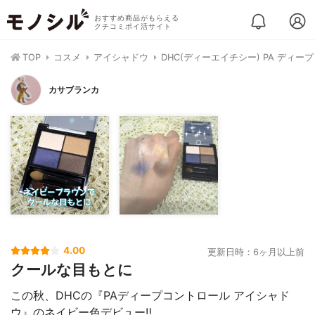
おすすめ商品がもらえる
クチコミポイ活サイト
TOP
コスメ
アイシャドウ
DHC(ディーエイチシー) PA ディ
カサブランカ
4.00
更新日時：6ヶ月以上前
クールな目もとに
この秋、DHCの『PAディープコントロール アイシャド
ウ』のネイビー色デビュー‼️