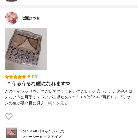
七瀬はづき
5.00
¨* うるうるな瞳になれます♡
このアイシャドウ、すごいです！！何がすごいかと言うと、どの色もほ
んっとうに可愛くてラメが上品なのです°˖✧◝(⁰▿⁰)◜✧˖°写真だとブラウ
ンの色が濃い目に見え…
続きを見る
CANMAKE(キャンメイク)
ジューシーピュアアイズ