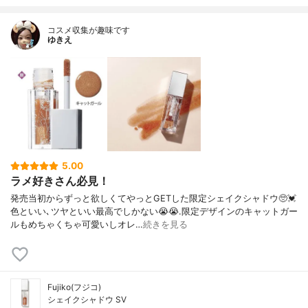
コスメ収集が趣味です
ゆきえ
5.00
ラメ好きさん必見！
発売当初からずっと欲しくてやっとGETした限定シェイクシャドウ🥺💓
色といい､ツヤといい最高でしかない😭😭.限定デザインのキャットガー
ルもめちゃくちゃ可愛いしオレ…
続きを見る
Fujiko(フジコ)
シェイクシャドウ SV