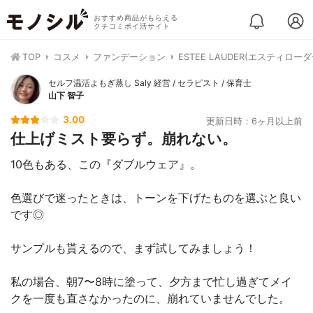
おすすめ商品がもらえる
クチコミポイ活サイト
TOP
コスメ
ファンデーション
ESTEE LAUDER(エスティロ
セルフ温活よもぎ蒸し Saly 経営 / セラピスト / 保育士
山下 智子
3.00
更新日時：6ヶ月以上前
仕上げミスト要らず。崩れない。
10色もある、この『ダブルウェア』。
色選びで迷ったときは、トーンを下げたものを選ぶと良い
です◎
サンプルも貰えるので、まず試してみましょう！
私の場合、朝7〜8時に塗って、夕方まで忙し過ぎてメイ
クを一度も直さなかったのに、崩れていませんでした。