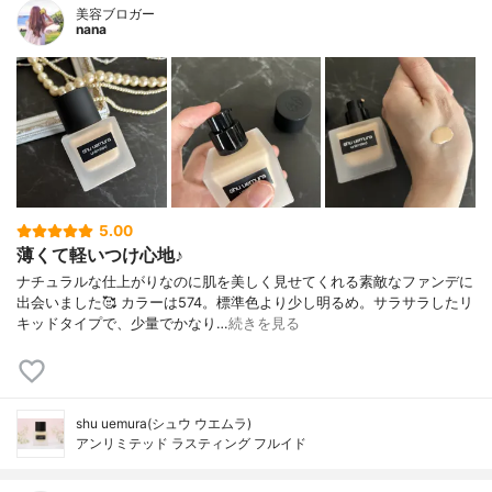
美容ブロガー
nana
5.00
薄くて軽いつけ心地♪
ナチュラルな仕上がりなのに肌を美しく見せてくれる素敵なファンデに
出会いました🥰 カラーは574。標準色より少し明るめ。サラサラしたリ
キッドタイプで、少量でかなり…
続きを見る
shu uemura(シュウ ウエムラ)
アンリミテッド ラスティング フルイド