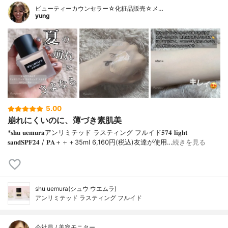
ビューティーカウンセラー☆化粧品販売☆メ…
yung
5.00
崩れにくいのに、薄づき素肌美
*𝐬𝐡𝐮 𝐮𝐞𝐦𝐮𝐫𝐚アンリミテッド ラスティング フルイド𝟓𝟕𝟒 𝐥𝐢𝐠𝐡𝐭
𝐬𝐚𝐧𝐝𝐒𝐏𝐅𝟐𝟒 / 𝐏𝐀＋＋＋⁡35ml 6,160円(税込)⁡友達が使用…
続きを見る
shu uemura(シュウ ウエムラ)
アンリミテッド ラスティング フルイド
会社員 / 美容モニター