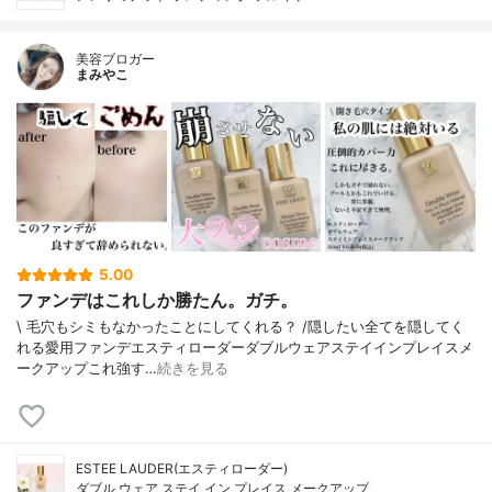
美容ブロガー
まみやこ
5.00
ファンデはこれしか勝たん。ガチ。
\ 毛穴もシミもなかったことにしてくれる？ /⁡⁡隠したい全てを隠してく
れる愛用ファンデ⁡エスティローダーダブルウェアステイインプレイスメ
ークアップ⁡⁡これ強す…
続きを見る
ESTEE LAUDER(エスティローダー)
ダブル ウェア ステイ イン プレイス メークアップ