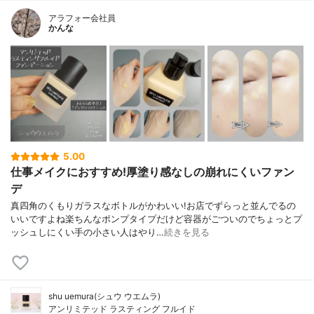
アラフォー会社員
かんな
5.00
仕事メイクにおすすめ!厚塗り感なしの崩れにくいファン
デ
真四角のくもりガラスなボトルがかわいい!お店でずらっと並んでるの
いいですよね楽ちんなポンプタイプだけど容器がごついのでちょっとプ
ッシュしにくい手の小さい人はやり…
続きを見る
shu uemura(シュウ ウエムラ)
アンリミテッド ラスティング フルイド