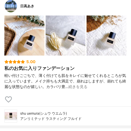
日高あき
5.00
私のお気に入りファンデーション
軽い付けごごちで、薄く付けても肌をキレイに魅せてくれるところが気
に入っています。メイク持ちも大満足で、崩れはしますが、崩れても綺
麗な状態なのが嬉しい。カラバリ豊…
続きを見る
shu uemura(シュウ ウエムラ)
アンリミテッド ラスティング フルイド