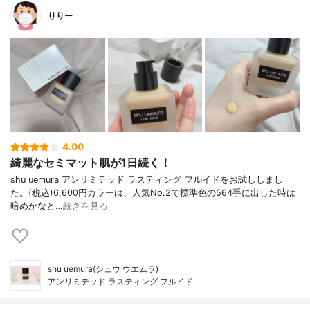
りりー
4.00
綺麗なセミマット肌が1日続く！
shu uemura アンリミテッド ラスティング フルイドをお試ししまし
た。(税込)6,600円カラーは、人気No.2で標準色の564手に出した時は
暗めかなと…
続きを見る
shu uemura(シュウ ウエムラ)
アンリミテッド ラスティング フルイド