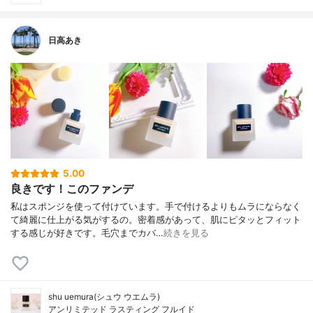
日高あき
5.00
良きです！このファンデ
私はスポンジを使って付けています。手で付けるよりもムラにならなく
て綺麗に仕上がる気がするの。密着感があって、肌にピタッとフィット
する感じが好きです。毛穴までカバ…
続きを見る
shu uemura(シュウ ウエムラ)
アンリミテッド ラスティング フルイド