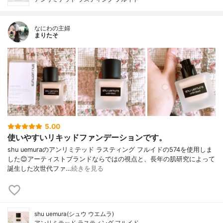
なにわの主婦
まりたそ
5.00
使いやすいリキッドファンデーションです。
shu uemuraのアンリミテッド ラスティング フルイドの574を使用しま
した😊アーティストブランドならではの視点と、長年の肌研究によって
誕生した次世代ファ…
続きを見る
shu uemura(シュウ ウエムラ)
アンリミテッド ラスティング フルイド