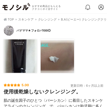
おすすめ商品がもらえる
クチコミポイ活サイト
TOP
スキンケア
クレンジング
B.A(ビーエー) クレンジングク
バドママ★フォロバ100◎
5.00
更新日時：6ヶ月以上前
使用後乾燥しないクレンジング。
肌の誕生因子のひとつ〈バーシカン〉に着目したスキンケ
アラインのクレンジング。で、バーシカンは胎児期に多く