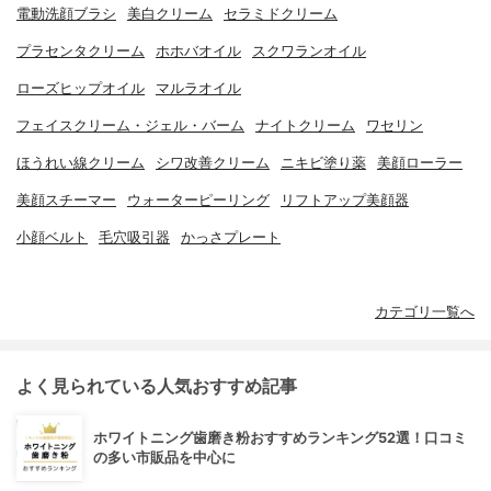
電動洗顔ブラシ
美白クリーム
セラミドクリーム
プラセンタクリーム
ホホバオイル
スクワランオイル
ローズヒップオイル
マルラオイル
フェイスクリーム・ジェル・バーム
ナイトクリーム
ワセリン
ほうれい線クリーム
シワ改善クリーム
ニキビ塗り薬
美顔ローラー
美顔スチーマー
ウォーターピーリング
リフトアップ美顔器
小顔ベルト
毛穴吸引器
かっさプレート
カテゴリ一覧へ
よく見られている人気おすすめ記事
ホワイトニング歯磨き粉おすすめランキング52選！口コミ
の多い市販品を中心に