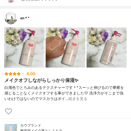
an＊°
4.00
メイクオフしながらしっかり保湿✨
白濁色でとろみのあるテクスチャーです＊°スーッと伸びるので摩擦を
感じることなくメイクオフする事ができました♡ 洗浄力がそこまで強
いわけではないのでマスカラはポイ…
続きを見る
カウブランド
無添加メイク落としミルク