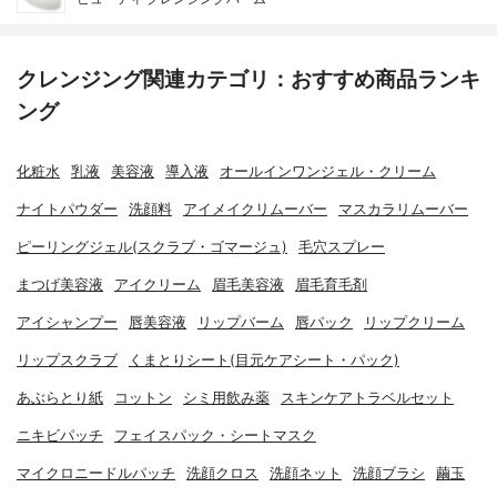
クレンジング関連カテゴリ：おすすめ商品ランキ
ング
化粧水
乳液
美容液
導入液
オールインワンジェル・クリーム
ナイトパウダー
洗顔料
アイメイクリムーバー
マスカラリムーバー
ピーリングジェル(スクラブ・ゴマージュ)
毛穴スプレー
まつげ美容液
アイクリーム
眉毛美容液
眉毛育毛剤
アイシャンプー
唇美容液
リップバーム
唇パック
リップクリーム
リップスクラブ
くまとりシート(目元ケアシート・パック)
あぶらとり紙
コットン
シミ用飲み薬
スキンケアトラベルセット
ニキビパッチ
フェイスパック・シートマスク
マイクロニードルパッチ
洗顔クロス
洗顔ネット
洗顔ブラシ
繭玉