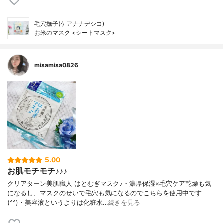
毛穴撫子(ケアナナデシコ)
お米のマスク <シートマスク>
misamisa0826
5.00
お肌モチモチ♪♪♪
クリアターン美肌職人 はとむぎマスク♪・濃厚保湿×毛穴ケア乾燥も気
になるし、マスクのせいで毛穴も気になるのでこちらを使用中です
(^^)・美容液というよりは化粧水…
続きを見る