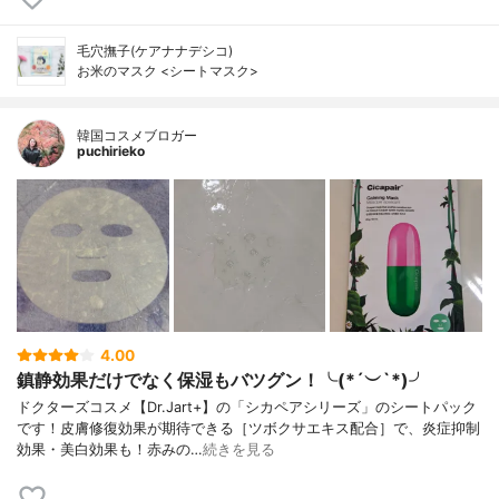
毛穴撫子(ケアナナデシコ)
お米のマスク <シートマスク>
韓国コスメブロガー
puchirieko
4.00
鎮静効果だけでなく保湿もバツグン！╰(*´︶`*)╯
ドクターズコスメ【Dr.Jart+】の「シカペアシリーズ」のシートパック
です！皮膚修復効果が期待できる［ツボクサエキス配合］で、炎症抑制
効果・美白効果も！赤みの…
続きを見る