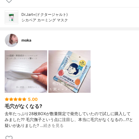
Dr.Jart+(ドクタージャルト)
シカペア カーミング マスク
moka
5.00
毛穴がなくなる?
去年たっぷり28枚BOXが数量限定で発売していたので試しに購入して
みました?? 毛穴撫子という点に注目し、本当に毛穴がなくなるの…⁉︎と
疑いがありました? …
続きを見る