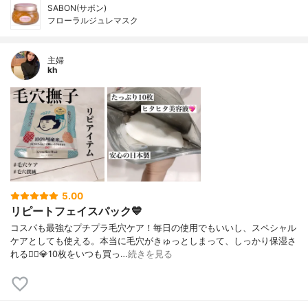
SABON(サボン)
フローラルジュレマスク
主婦
kh
5.00
リピートフェイスパック💙
コスパも最強なプチプラ毛穴ケア！毎日の使用でもいいし、スペシャル
ケアとしても使える。本当に毛穴がきゅっとしまって、しっかり保湿さ
れる🙆‍♀️💎10枚をいつも買っ…
続きを見る