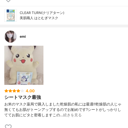
CLEAR TURN(クリアターン)
美肌職人 はとむぎマスク
emi
4.00
シートマスク最強
お米のマスク薬局で購入しました乾燥肌の私には最適‼️乾燥肌の人じゃ
無くてもお肌がトーンアップするのでお勧めです?シートがしっかりし
ててお肌にピタと密着しますこの…
続きを見る