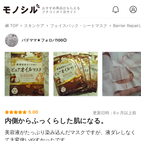
おすすめ商品がもらえる
クチコミポイ活サイト
TOP
スキンケア
フェイスパック・シートマスク
Barrier R
バドママ★フォロバ100◎
5.00
更新日時：6ヶ月以上前
内側からふっくらした肌になる。
美容液がたっぷり染み込んだマスクですが、液ダレしなく
て大変使いやすかったです。