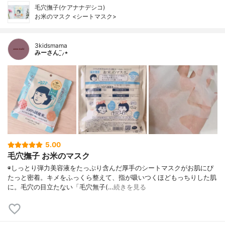
毛穴撫子(ケアナナデシコ)
お米のマスク <シートマスク>
3kidsmama
みーさん¨̮⸝⋆
5.00
毛穴撫子 お米のマスク
◉しっとり弾力美容液をたっぷり含んだ厚手のシートマスクがお肌にぴ
たっと密着。キメをふっくら整えて、指が吸いつくほどもっちりした肌
に。毛穴の目立たない「毛穴無子(…
続きを見る