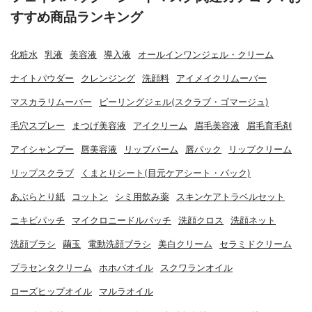
すすめ商品ランキング
化粧水
乳液
美容液
導入液
オールインワンジェル・クリーム
ナイトパウダー
クレンジング
洗顔料
アイメイクリムーバー
マスカラリムーバー
ピーリングジェル(スクラブ・ゴマージュ)
毛穴スプレー
まつげ美容液
アイクリーム
眉毛美容液
眉毛育毛剤
アイシャンプー
唇美容液
リップバーム
唇パック
リップクリーム
リップスクラブ
くまとりシート(目元ケアシート・パック)
あぶらとり紙
コットン
シミ用飲み薬
スキンケアトラベルセット
ニキビパッチ
マイクロニードルパッチ
洗顔クロス
洗顔ネット
洗顔ブラシ
繭玉
電動洗顔ブラシ
美白クリーム
セラミドクリーム
プラセンタクリーム
ホホバオイル
スクワランオイル
ローズヒップオイル
マルラオイル