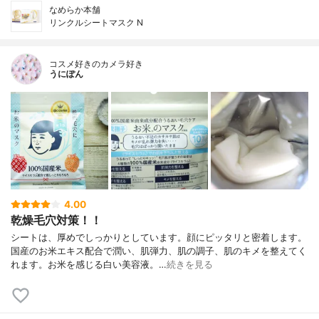
なめらか本舗
リンクルシートマスク N
コスメ好きのカメラ好き
うにぽん
4.00
乾燥毛穴対策！！
シートは、厚めでしっかりとしています。顔にピッタリと密着します。
国産のお米エキス配合で潤い、肌弾力、肌の調子、肌のキメを整えてく
れます。お米を感じる白い美容液。…
続きを見る