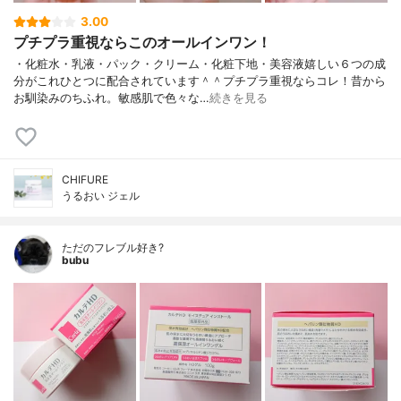
3.00
プチプラ重視ならこのオールインワン！
・化粧水・乳液・パック・クリーム・化粧下地・美容液嬉しい６つの成
分がこれひとつに配合されています＾＾プチプラ重視ならコレ！昔から
お馴染みのちふれ。敏感肌で色々な…
続きを見る
CHIFURE
うるおい ジェル
ただのフレブル好き?
bubu