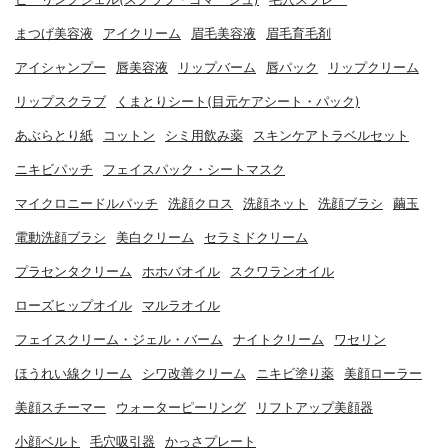
まつげ美容液
アイクリーム
眉毛美容液
眉毛育毛剤
アイシャンプー
唇美容液
リップバーム
唇パック
リップクリーム
リップスクラブ
くまとりシート(目元ケアシート・パック)
あぶらとり紙
コットン
シミ用飲み薬
スキンケアトラベルセット
ニキビパッチ
フェイスパック・シートマスク
マイクロニードルパッチ
洗顔クロス
洗顔ネット
洗顔ブラシ
繭玉
電動洗顔ブラシ
美白クリーム
セラミドクリーム
プラセンタクリーム
ホホバオイル
スクワランオイル
ローズヒップオイル
マルラオイル
フェイスクリーム・ジェル・バーム
ナイトクリーム
ワセリン
ほうれい線クリーム
シワ改善クリーム
ニキビ塗り薬
美顔ローラー
美顔スチーマー
ウォーターピーリング
リフトアップ美顔器
小顔ベルト
毛穴吸引器
かっさプレート