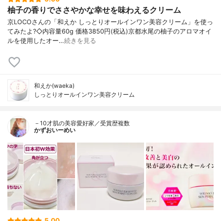
柚子の香りでささやかな幸せを味わえるクリーム
京LOCOさんの「和えか しっとりオールインワン美容クリーム」を使っ
てみたよ?◇内容量60g 価格3850円(税込)京都水尾の柚子のアロマオイ
ルを使用したオー…
続きを見る
和えか(waeka)
しっとりオールインワン美容クリーム
－10才肌の美容愛好家／受賞歴複数
かずおいーめい
5.00