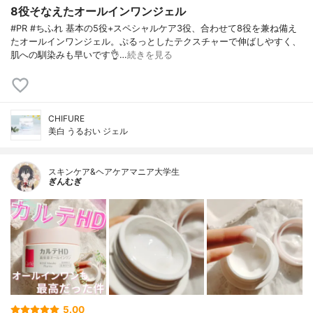
8役そなえたオールインワンジェル
#PR #ちふれ 基本の5役+スペシャルケア3役、合わせて8役を兼ね備え
たオールインワンジェル。ぷるっとしたテクスチャーで伸ばしやすく、
肌への馴染みも早いです👌…
続きを見る
CHIFURE
美白 うるおい ジェル
スキンケア&ヘアケアマニア大学生
ぎんむぎ
5.00