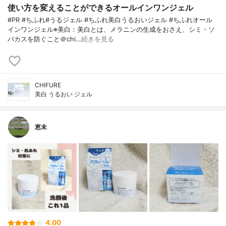
使い方を変えることができるオールインワンジェル
#PR #ちふれ#うるジェル #ちふれ美白うるおいジェル #ちふれオール
インワンジェル※美白：美白とは、メラニンの生成をおさえ、シミ・ソ
バカスを防ぐこと＠chi…
続きを見る
CHIFURE
美白 うるおい ジェル
恵未
4.00