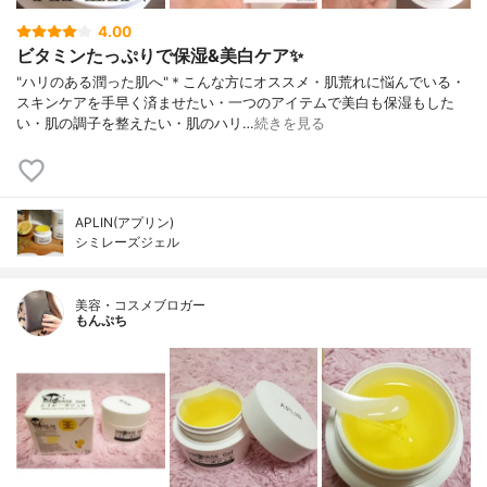
4.00
ビタミンたっぷりで保湿&美白ケア✨
"ハリのある潤った肌へ"＊こんな方にオススメ・肌荒れに悩んでいる・
スキンケアを手早く済ませたい・一つのアイテムで美白も保湿もした
い・肌の調子を整えたい・肌のハリ…
続きを見る
APLIN(アプリン)
シミレーズジェル
美容・コスメブロガー
もんぷち