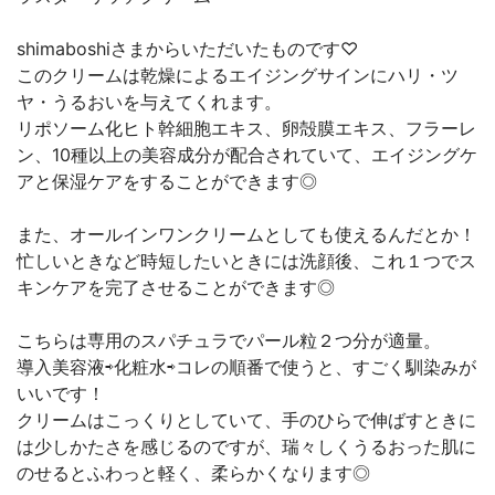
shimaboshiさまからいただいたものです♡
このクリームは乾燥によるエイジングサインにハリ・ツ
ヤ・うるおいを与えてくれます。
リポソーム化ヒト幹細胞エキス、卵殻膜エキス、フラーレ
ン、10種以上の美容成分が配合されていて、エイジングケ
アと保湿ケアをすることができます◎
また、オールインワンクリームとしても使えるんだとか！
忙しいときなど時短したいときには洗顔後、これ１つでス
キンケアを完了させることができます◎
こちらは専用のスパチュラでパール粒２つ分が適量。
導入美容液⇨化粧水⇨コレの順番で使うと、すごく馴染みが
いいです！
クリームはこっくりとしていて、手のひらで伸ばすときに
は少しかたさを感じるのですが、瑞々しくうるおった肌に
のせるとふわっと軽く、柔らかくなります◎