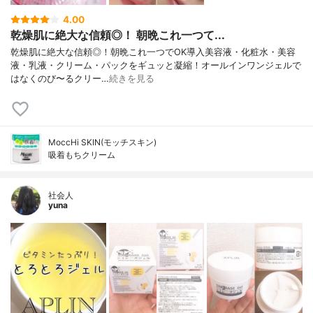
4.00
乾燥肌に絶大な信頼◎！ 朝晩これ一つて...
乾燥肌に絶大な信頼◎！朝晩これ一つでOK導入美容液・化粧水・美容
液・乳液・クリーム・パックをギュッと凝縮！オールインワンジェルで
はなくのび〜るクリー…
続きを見る
MoccHi SKIN(モッチスキン)
吸着もちクリーム
社会人
yuna