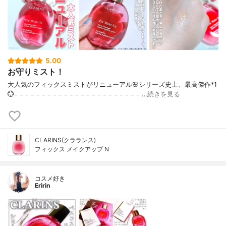
5.00
お守りミスト！
大人気のフィックスミストがリニューアル🌸シリーズ史上、最高傑作*1
💮𓐄 𓐄 𓐄 𓐄 𓐄 𓐄 𓐄 𓐄 𓐄 𓐄 𓐄 𓐄 𓐄 𓐄 𓐄 𓐄 𓐄 𓐄 𓐄 𓐄 𓐄 𓐄 𓐄 …
続きを見る
CLARINS(クラランス)
フィックス メイクアップ N
コスメ好き
Eririn