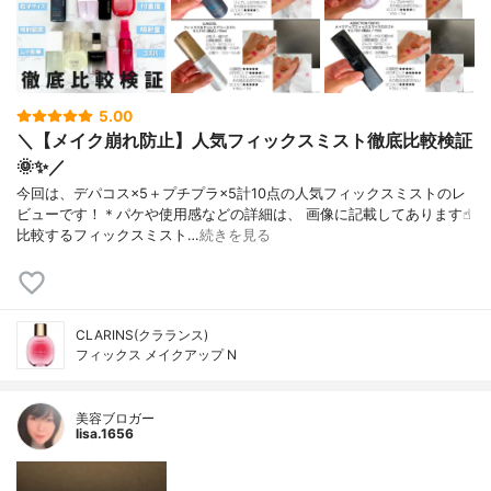
5.00
＼【メイク崩れ防止】人気フィックスミスト徹底比較検証
🌞✨／
今回は、デパコス×5＋プチプラ×5計10点の人気フィックスミストのレ
ビューです！＊パケや使用感などの詳細は、 画像に記載してあります☝︎
比較するフィックスミスト…
続きを見る
CLARINS(クラランス)
フィックス メイクアップ N
美容ブロガー
lisa.1656