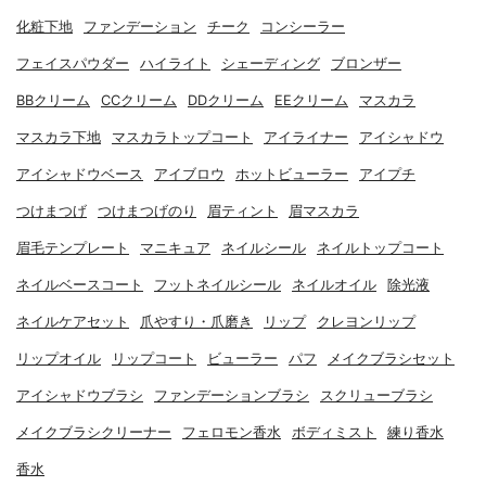
化粧下地
ファンデーション
チーク
コンシーラー
フェイスパウダー
ハイライト
シェーディング
ブロンザー
BBクリーム
CCクリーム
DDクリーム
EEクリーム
マスカラ
マスカラ下地
マスカラトップコート
アイライナー
アイシャドウ
アイシャドウベース
アイブロウ
ホットビューラー
アイプチ
つけまつげ
つけまつげのり
眉ティント
眉マスカラ
眉毛テンプレート
マニキュア
ネイルシール
ネイルトップコート
ネイルベースコート
フットネイルシール
ネイルオイル
除光液
ネイルケアセット
爪やすり・爪磨き
リップ
クレヨンリップ
リップオイル
リップコート
ビューラー
パフ
メイクブラシセット
アイシャドウブラシ
ファンデーションブラシ
スクリューブラシ
メイクブラシクリーナー
フェロモン香水
ボディミスト
練り香水
香水