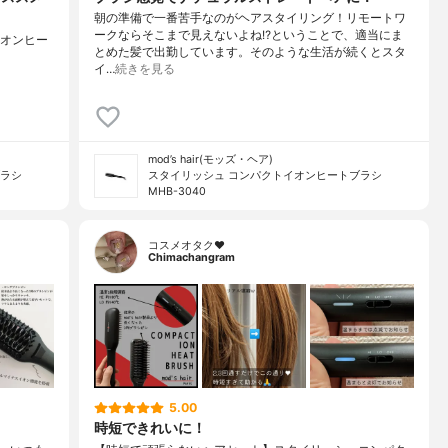
朝の準備で一番苦手なのがヘアスタイリング！リモートワ
ークならそこまで見えないよね⁉︎ということで、適当にま
クトイオンヒー
とめた髪で出勤しています。そのような生活が続くとスタ
イ…
続きを見る
mod’s hair(モッズ・ヘア)
ブラシ
スタイリッシュ コンパクトイオンヒートブラシ
MHB-3040
コスメオタク♥︎
Chimachangram
5.00
時短できれいに！