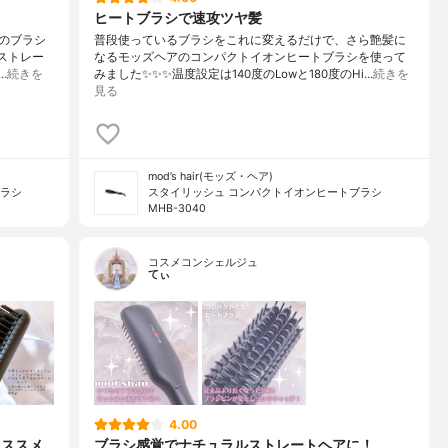
ヒートブラシで速攻ツヤ髪
ものブラシ
普段使っているブラシをこれに変えるだけで、さら艶髪に
ストレー
なるモッズヘアのコンパクトイオンヒートブラシを使って
…
続きを
みました✨✨✨温度設定は140度のLowと180度のHi…
続きを
見る
mod’s hair(モッズ・ヘア)
ブラシ
スタイリッシュ コンパクトイオンヒートブラシ
MHB-3040
コスメコンシェルジュ
てぃ
4.00
オススメ
ブラシ感覚でナチュラルストレートヘアに！