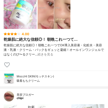
4.00
乾燥肌に絶大な信頼◎！ 朝晩これ一つて...
乾燥肌に絶大な信頼◎！朝晩これ一つでOK導入美容液・化粧水・美容
液・乳液・クリーム・パックをギュッと凝縮！オールインワンジェルで
はなくのび〜るクリー…
続きを見る
MoccHi SKIN(モッチスキン)
吸着もちクリーム
美容ブロガー
chipi