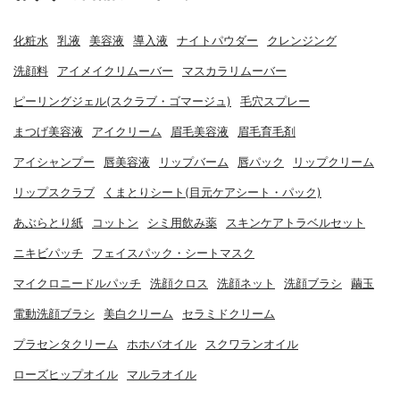
化粧水
乳液
美容液
導入液
ナイトパウダー
クレンジング
洗顔料
アイメイクリムーバー
マスカラリムーバー
ピーリングジェル(スクラブ・ゴマージュ)
毛穴スプレー
まつげ美容液
アイクリーム
眉毛美容液
眉毛育毛剤
アイシャンプー
唇美容液
リップバーム
唇パック
リップクリーム
リップスクラブ
くまとりシート(目元ケアシート・パック)
あぶらとり紙
コットン
シミ用飲み薬
スキンケアトラベルセット
ニキビパッチ
フェイスパック・シートマスク
マイクロニードルパッチ
洗顔クロス
洗顔ネット
洗顔ブラシ
繭玉
電動洗顔ブラシ
美白クリーム
セラミドクリーム
プラセンタクリーム
ホホバオイル
スクワランオイル
ローズヒップオイル
マルラオイル