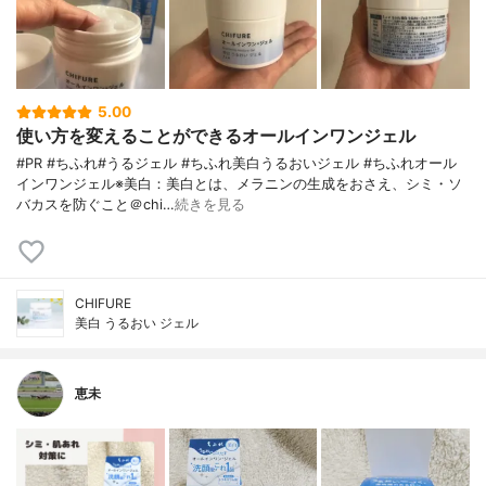
5.00
使い方を変えることができるオールインワンジェル
#PR #ちふれ#うるジェル #ちふれ美白うるおいジェル #ちふれオール
インワンジェル※美白：美白とは、メラニンの生成をおさえ、シミ・ソ
バカスを防ぐこと＠chi…
続きを見る
CHIFURE
美白 うるおい ジェル
恵未