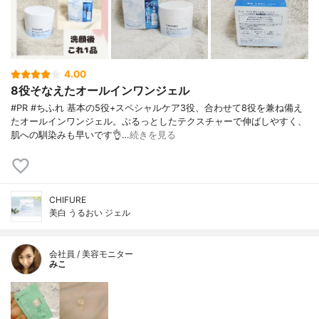
4.00
8役そなえたオールインワンジェル
#PR #ちふれ 基本の5役+スペシャルケア3役、合わせて8役を兼ね備え
たオールインワンジェル。ぷるっとしたテクスチャーで伸ばしやすく、
肌への馴染みも早いです👌…
続きを見る
CHIFURE
美白 うるおい ジェル
会社員 / 美容モニター
みこ