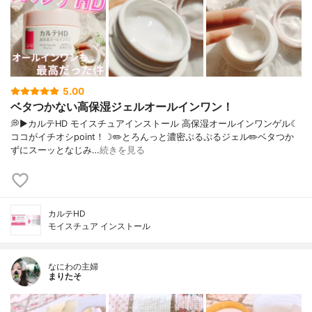
5.00
ベタつかない高保湿ジェルオールインワン！
💭▶️カルテHD モイスチュアインストール 高保湿オールインワンゲル☾
ココがイチオシpoint！☽✏️とろんっと濃密ぷるぷるジェル✏️ベタつか
ずにスーッとなじみ…
続きを見る
カルテHD
モイスチュア インストール
なにわの主婦
まりたそ