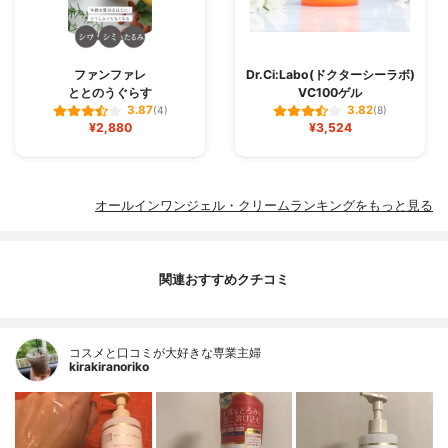
ファンファレ
Dr.Ci:Labo(ドクターシーラボ)
ととのうぐらす
VC100ゲル
3.87
3.82
(4)
(8)
¥2,880
¥3,524
オールインワンジェル・クリームランキングをもっと見る
関連おすすめクチコミ
コスメと口コミが大好きな専業主婦
kirakiranoriko