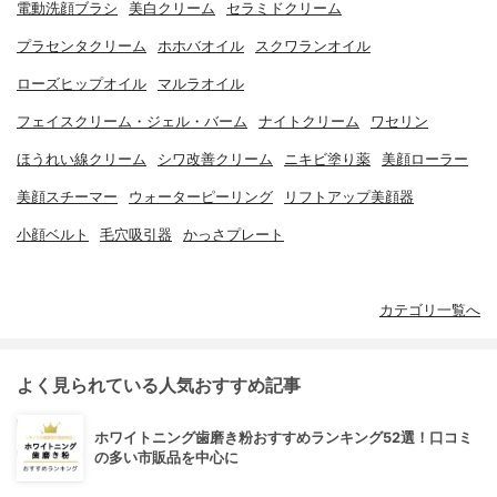
電動洗顔ブラシ
美白クリーム
セラミドクリーム
プラセンタクリーム
ホホバオイル
スクワランオイル
ローズヒップオイル
マルラオイル
フェイスクリーム・ジェル・バーム
ナイトクリーム
ワセリン
ほうれい線クリーム
シワ改善クリーム
ニキビ塗り薬
美顔ローラー
美顔スチーマー
ウォーターピーリング
リフトアップ美顔器
小顔ベルト
毛穴吸引器
かっさプレート
カテゴリ一覧へ
よく見られている人気おすすめ記事
ホワイトニング歯磨き粉おすすめランキング52選！口コミ
の多い市販品を中心に