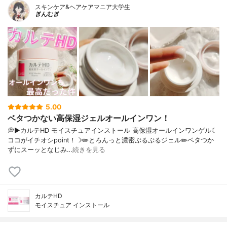
スキンケア&ヘアケアマニア大学生
ぎんむぎ
5.00
ベタつかない高保湿ジェルオールインワン！
💭▶️カルテHD モイスチュアインストール 高保湿オールインワンゲル☾
ココがイチオシpoint！☽✏️とろんっと濃密ぷるぷるジェル✏️ベタつか
ずにスーッとなじみ…
続きを見る
カルテHD
モイスチュア インストール