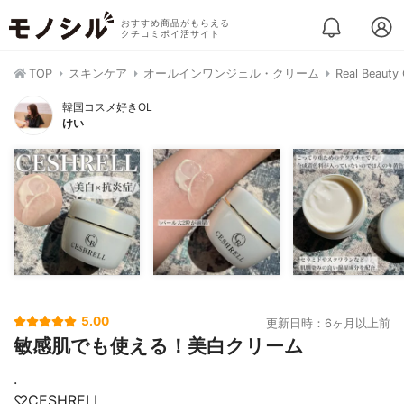
おすすめ商品がもらえる
クチコミポイ活サイト
TOP
スキンケア
オールインワンジェル・クリーム
Real Bea
韓国コスメ好きOL
けい
5.00
更新日時：6ヶ月以上前
敏感肌でも使える！美白クリーム
.
♡CESHRELL