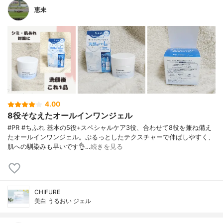
恵未
4.00
8役そなえたオールインワンジェル
#PR #ちふれ 基本の5役+スペシャルケア3役、合わせて8役を兼ね備え
たオールインワンジェル。ぷるっとしたテクスチャーで伸ばしやすく、
肌への馴染みも早いです👌…
続きを見る
CHIFURE
美白 うるおい ジェル