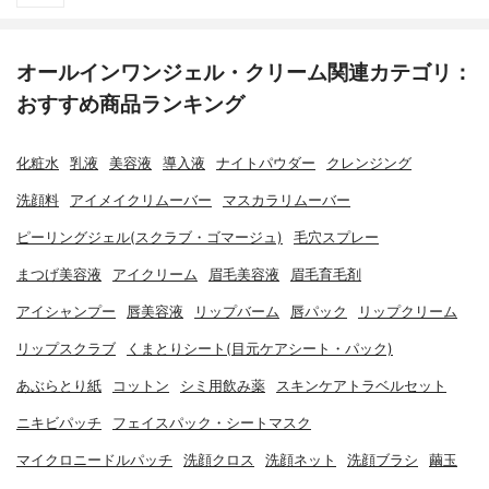
オールインワンジェル・クリーム関連カテゴリ：
おすすめ商品ランキング
化粧水
乳液
美容液
導入液
ナイトパウダー
クレンジング
洗顔料
アイメイクリムーバー
マスカラリムーバー
ピーリングジェル(スクラブ・ゴマージュ)
毛穴スプレー
まつげ美容液
アイクリーム
眉毛美容液
眉毛育毛剤
アイシャンプー
唇美容液
リップバーム
唇パック
リップクリーム
リップスクラブ
くまとりシート(目元ケアシート・パック)
あぶらとり紙
コットン
シミ用飲み薬
スキンケアトラベルセット
ニキビパッチ
フェイスパック・シートマスク
マイクロニードルパッチ
洗顔クロス
洗顔ネット
洗顔ブラシ
繭玉