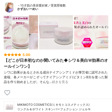
－10才肌の美容愛好家／受賞歴複数
かずおいーめい
5.00
【どこが日本初なのか聞いてみた◆シワ＆美白Ｗ効果のオ
ールインワン】
シワに効果があるとされる成分ナイアシンアミドが厚労省に認可された
途端、各メーカーがこぞってナイアシンアミド(ビタミンB3)を使った製
品を作り始めましたが。そんな…
続きを見る
MIKIMOTO COSMETICS(ミキモトコスメティックス)
リンクル＆ホワイト スキンパーフェクション ジェルＮ