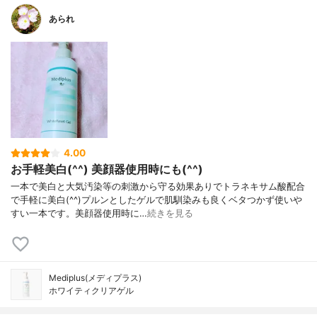
あられ
4.00
お手軽美白(^^) 美顔器使用時にも(^^)
一本で美白と大気汚染等の刺激から守る効果ありでトラネキサム酸配合
で手軽に美白(^^)プルンとしたゲルで肌馴染みも良くベタつかず使いや
すい一本です。美顔器使用時に…
続きを見る
Mediplus(メディプラス)
ホワイティクリアゲル