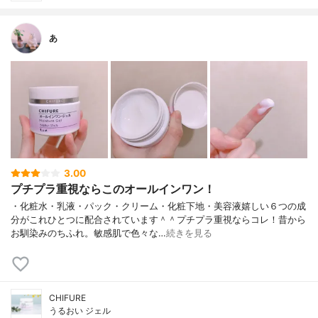
あ
3.00
プチプラ重視ならこのオールインワン！
・化粧水・乳液・パック・クリーム・化粧下地・美容液嬉しい６つの成
分がこれひとつに配合されています＾＾プチプラ重視ならコレ！昔から
お馴染みのちふれ。敏感肌で色々な…
続きを見る
CHIFURE
うるおい ジェル