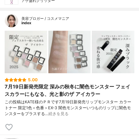
アゲ盛れグリッター
美容ブロガー / コスメマニア
index
5.00
7月19日新発売限定 深みの秋冬に闇色モンスター フェイ
スカラーにもなる、光と影のザ アイカラー
この投稿はKATE様のＰＲです7月19日新発売リップモンスター カラー
トナー 限定1色＜色番＞EX-3 闇色モンスターいつものリップに闇色モ
ンスターをプラスする…
続きを見る