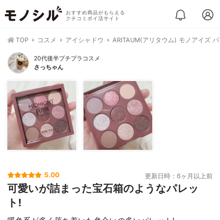
おすすめ商品がもらえる
クチコミポイ活サイト
TOP
コスメ
アイシャドウ
ARITAUM(アリタウム) モノアイズ 
20代後半プチプラコスメ
さっちゃん
5.00
更新日時：6ヶ月以上前
可愛いが詰まった宝石箱のようなパレッ
ト!