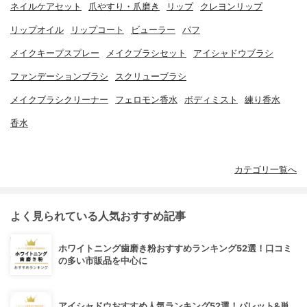
ネイルケアセット
爪やすり・爪磨き
リップ
クレヨンリップ
リップオイル
リップコート
ビューラー
パフ
メイクキープスプレー
メイクブラシセット
アイシャドウブラシ
ファンデーションブラシ
スクリューブラシ
メイクブラシクリーナー
フェロモン香水
ボディミスト
練り香水
香水
カテゴリ一覧へ
よく見られている人気おすすめ記事
ホワイトニング歯磨き粉おすすめランキング52選！口コミ
の多い市販品を中心に
アイシャドウおすすめ人気ランキング52選！パレット&単