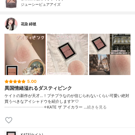
ジューシーピュアアイズ
花染 緋毬
5.00
異国情緒溢れるダスティピンク
ケイトの新作が天才…！プチプラなのが信じられないくらい可愛い絶対
買うべきなアイシャドウを紹介します🏹🤍
┈┈┈┈┈┈┈┈┈┈⚪︎KATE ザ アイカラー …
続きを見る
KATE(ケイト)