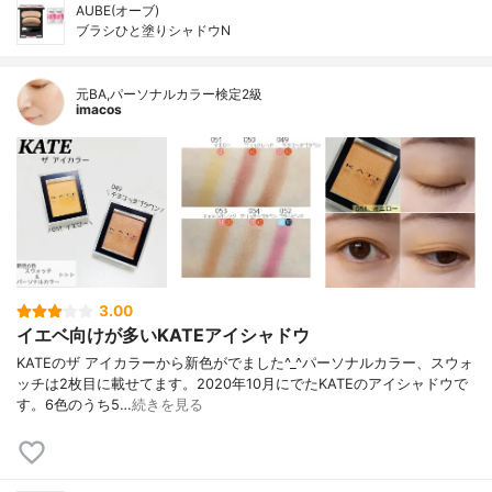
AUBE(オーブ)
ブラシひと塗りシャドウN
元BA,パーソナルカラー検定2級
imacos
3.00
イエベ向けが多いKATEアイシャドウ
KATEのザ アイカラーから新色がでました^_^パーソナルカラー、スウォ
ッチは2枚目に載せてます。2020年10月にでたKATEのアイシャドウで
す。6色のうち5…
続きを見る