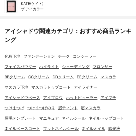
KATE(ケイト)
ザ アイカラー
アイシャドウ関連カテゴリ：おすすめ商品ランキ
ング
化粧下地
ファンデーション
チーク
コンシーラー
フェイスパウダー
ハイライト
シェーディング
ブロンザー
BBクリーム
CCクリーム
DDクリーム
EEクリーム
マスカラ
マスカラ下地
マスカラトップコート
アイライナー
アイシャドウベース
アイブロウ
ホットビューラー
アイプチ
つけまつげ
つけまつげのり
眉ティント
眉マスカラ
眉毛テンプレート
マニキュア
ネイルシール
ネイルトップコート
ネイルベースコート
フットネイルシール
ネイルオイル
除光液