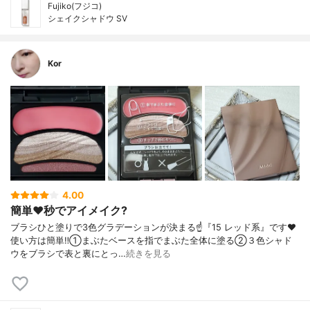
Fujiko(フジコ)
シェイクシャドウ SV
Kor
4.00
簡単❤️秒でアイメイク?
ブラシひと塗りで3色グラデーションが決まる☝️『15 レッド系』です❤️
使い方は簡単‼️①まぶたベースを指でまぶた全体に塗る②３色シャド
ウをブラシで表と裏にとっ…
続きを見る