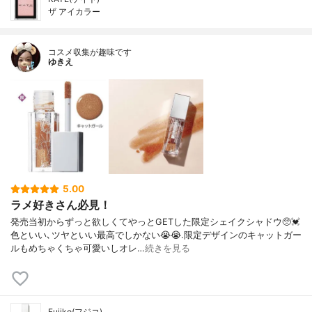
ザ アイカラー
コスメ収集が趣味です
ゆきえ
5.00
ラメ好きさん必見！
発売当初からずっと欲しくてやっとGETした限定シェイクシャドウ🥺💓
色といい､ツヤといい最高でしかない😭😭.限定デザインのキャットガー
ルもめちゃくちゃ可愛いしオレ…
続きを見る
Fujiko(フジコ)