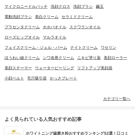
マイクロニードルパッチ
洗顔クロス
洗顔ブラシ
繭玉
電動洗顔ブラシ
美白クリーム
セラミドクリーム
プラセンタクリーム
ホホバオイル
スクワランオイル
ローズヒップオイル
マルラオイル
フェイスクリーム・ジェル・バーム
ナイトクリーム
ワセリン
ほうれい線クリーム
シワ改善クリーム
ニキビ塗り薬
美顔ローラー
美顔スチーマー
ウォーターピーリング
リフトアップ美顔器
小顔ベルト
毛穴吸引器
かっさプレート
カテゴリ一覧へ
よく見られている人気おすすめ記事
ホワイトニング歯磨き粉おすすめランキング52選！口コミ