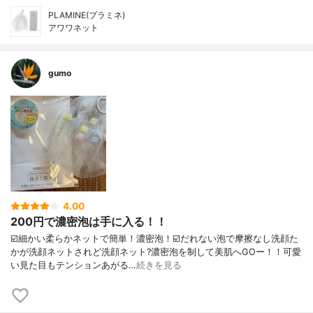
PLAMINE(プラミネ)
アワワネット
gumo
4.00
200円で濃密泡は手に入る！！
☑️細かい柔らかネットで簡単！濃密泡！☑️だれない泡で摩擦なし洗顔た
かが洗顔ネットされど洗顔ネット?濃密泡を制して美肌へGOー！！可愛
い見た目もテンションあがる…
続きを見る