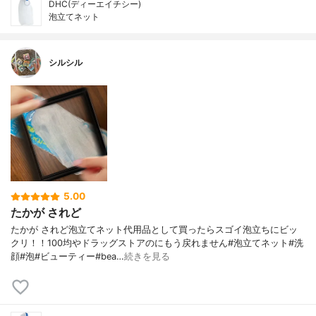
DHC(ディーエイチシー)
泡立てネット
シルシル
5.00
たかが されど
たかが されど泡立てネット代用品として買ったらスゴイ泡立ちにビッ
クリ！！100均やドラッグストアのにもう戻れません#泡立てネット#洗
顔#泡#ビューティー#bea…
続きを見る