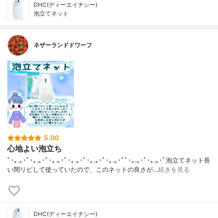
DHC(ディーエイチシー)
泡立てネット
ネザーランドドワーフ
5.00
心地よい泡立ち
ﾟ･｡.｡･ﾟ･｡.｡･ﾟ･｡.｡･ﾟ･｡.｡･ﾟ･｡.｡･ﾟ･｡.｡･ﾟﾟ･｡.｡･ﾟ･｡.｡･ﾟ泡立てネット長
い間リピして使っていたので、このネットの良さが…
続きを見る
DHC(ディーエイチシー)