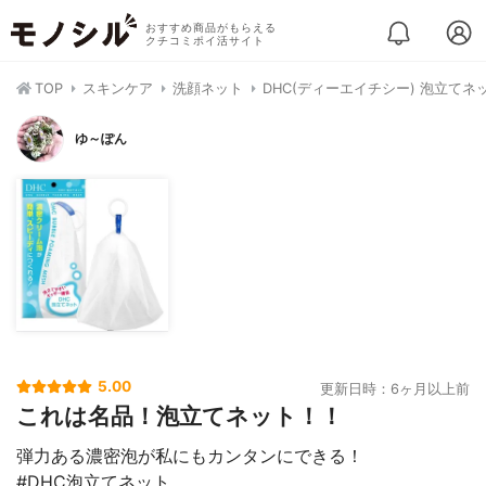
おすすめ商品がもらえる
クチコミポイ活サイト
TOP
スキンケア
洗顔ネット
DHC(ディーエイチシー) 泡立てネ
ゆ～ぽん
5.00
更新日時：6ヶ月以上前
これは名品！泡立てネット！！
弾力ある濃密泡が私にもカンタンにできる！
#DHC泡立てネット