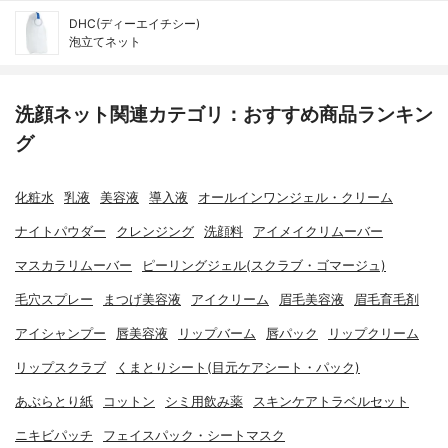
DHC(ディーエイチシー)
泡立てネット
洗顔ネット関連カテゴリ：おすすめ商品ランキン
グ
化粧水
乳液
美容液
導入液
オールインワンジェル・クリーム
ナイトパウダー
クレンジング
洗顔料
アイメイクリムーバー
マスカラリムーバー
ピーリングジェル(スクラブ・ゴマージュ)
毛穴スプレー
まつげ美容液
アイクリーム
眉毛美容液
眉毛育毛剤
アイシャンプー
唇美容液
リップバーム
唇パック
リップクリーム
リップスクラブ
くまとりシート(目元ケアシート・パック)
あぶらとり紙
コットン
シミ用飲み薬
スキンケアトラベルセット
ニキビパッチ
フェイスパック・シートマスク