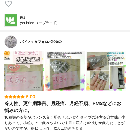
IBJ
youbride(ユーブライド)
バドママ★フォロバ100◎
5.00
冷え性、更年期障害、月経痛、月経不順、PMSなどにお
悩みの方に。
10種類の薬草がバランス良く配合された錠剤タイプの漢方薬💞甘味が少
しあって、小粒なので飲みやすいです😊✨漢方は粉状しか飲んだことが
ないのですが、粉状は正直、飲み…
続きを見る