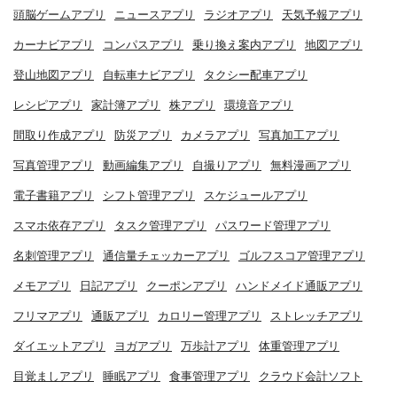
頭脳ゲームアプリ
ニュースアプリ
ラジオアプリ
天気予報アプリ
カーナビアプリ
コンパスアプリ
乗り換え案内アプリ
地図アプリ
登山地図アプリ
自転車ナビアプリ
タクシー配車アプリ
レシピアプリ
家計簿アプリ
株アプリ
環境音アプリ
間取り作成アプリ
防災アプリ
カメラアプリ
写真加工アプリ
写真管理アプリ
動画編集アプリ
自撮りアプリ
無料漫画アプリ
電子書籍アプリ
シフト管理アプリ
スケジュールアプリ
スマホ依存アプリ
タスク管理アプリ
パスワード管理アプリ
名刺管理アプリ
通信量チェッカーアプリ
ゴルフスコア管理アプリ
メモアプリ
日記アプリ
クーポンアプリ
ハンドメイド通販アプリ
フリマアプリ
通販アプリ
カロリー管理アプリ
ストレッチアプリ
ダイエットアプリ
ヨガアプリ
万歩計アプリ
体重管理アプリ
目覚ましアプリ
睡眠アプリ
食事管理アプリ
クラウド会計ソフト