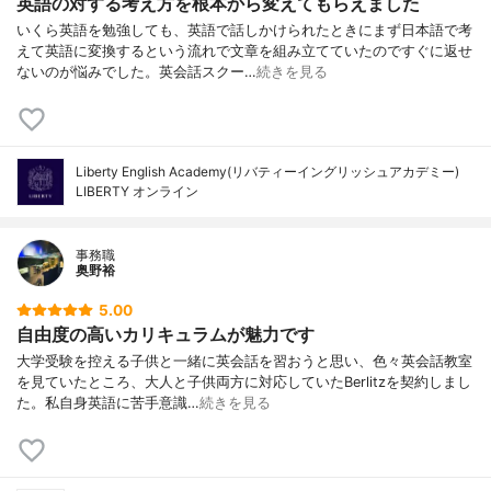
英語の対する考え方を根本から変えてもらえました
いくら英語を勉強しても、英語で話しかけられたときにまず日本語で考
えて英語に変換するという流れで文章を組み立てていたのですぐに返せ
ないのが悩みでした。英会話スクー…
続きを見る
Liberty English Academy(リバティーイングリッシュアカデミー)
LIBERTY オンライン
事務職
奥野裕
5.00
自由度の高いカリキュラムが魅力です
大学受験を控える子供と一緒に英会話を習おうと思い、色々英会話教室
を見ていたところ、大人と子供両方に対応していたBerlitzを契約しまし
た。私自身英語に苦手意識…
続きを見る