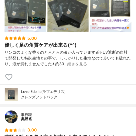
5.00
優しく足の角質ケアが出来る(^^)
リンゴのような香りのとろとろの液が入っています🍎✨UV遮断の自社
で開発した特殊生地との事で、しっかりした生地なので歩いても破れた
り、液が漏れませんでした✴約30…
続きを見る
Love Edellis(ラブエデリス)
クレンズフットパック
事務職
奥野裕
3.00