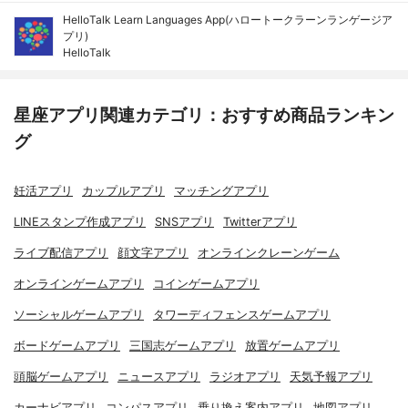
HelloTalk Learn Languages App(ハロートークラーンランゲージア
プリ)
HelloTalk
星座アプリ関連カテゴリ：おすすめ商品ランキン
グ
妊活アプリ
カップルアプリ
マッチングアプリ
LINEスタンプ作成アプリ
SNSアプリ
Twitterアプリ
ライブ配信アプリ
顔文字アプリ
オンラインクレーンゲーム
オンラインゲームアプリ
コインゲームアプリ
ソーシャルゲームアプリ
タワーディフェンスゲームアプリ
ボードゲームアプリ
三国志ゲームアプリ
放置ゲームアプリ
頭脳ゲームアプリ
ニュースアプリ
ラジオアプリ
天気予報アプリ
カーナビアプリ
コンパスアプリ
乗り換え案内アプリ
地図アプリ