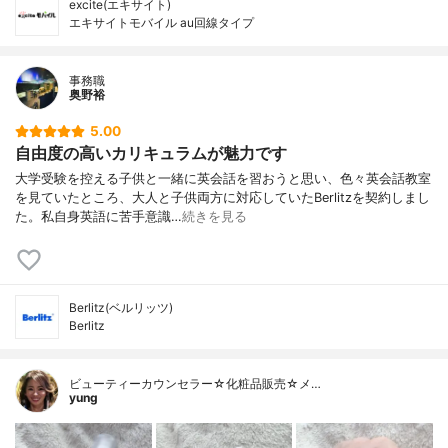
excite(エキサイト)
エキサイトモバイル au回線タイプ
事務職
奥野裕
5.00
自由度の高いカリキュラムが魅力です
大学受験を控える子供と一緒に英会話を習おうと思い、色々英会話教室
を見ていたところ、大人と子供両方に対応していたBerlitzを契約しまし
た。私自身英語に苦手意識…
続きを見る
Berlitz(ベルリッツ)
Berlitz
ビューティーカウンセラー☆化粧品販売☆メ…
yung