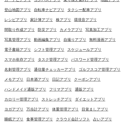
登山地図アプリ
自転車ナビアプリ
タクシー配車アプリ
レシピアプリ
家計簿アプリ
株アプリ
環境音アプリ
間取り作成アプリ
防災アプリ
カメラアプリ
写真加工アプリ
写真管理アプリ
動画編集アプリ
自撮りアプリ
無料漫画アプリ
電子書籍アプリ
シフト管理アプリ
スケジュールアプリ
スマホ依存アプリ
タスク管理アプリ
パスワード管理アプリ
名刺管理アプリ
通信量チェッカーアプリ
ゴルフスコア管理アプリ
メモアプリ
日本酒アプリ
日記アプリ
クーポンアプリ
ハンドメイド通販アプリ
フリマアプリ
通販アプリ
カロリー管理アプリ
ストレッチアプリ
ダイエットアプリ
ヨガアプリ
万歩計アプリ
体重管理アプリ
目覚ましアプリ
睡眠アプリ
食事管理アプリ
クラウド会計ソフト
占いアプリ