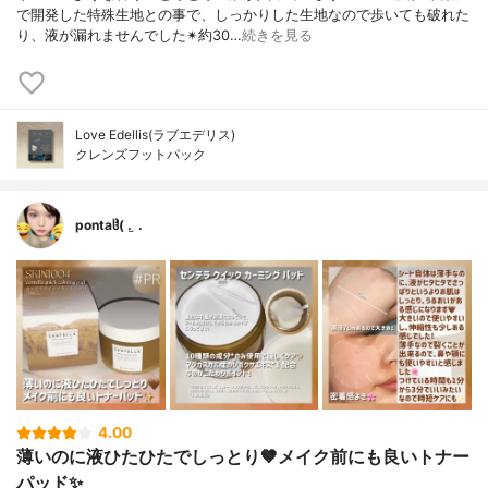
で開発した特殊生地との事で、しっかりした生地なので歩いても破れた
り、液が漏れませんでした✴約30…
続きを見る
Love Edellis(ラブエデリス)
クレンズフットパック
pontaჱ̒( . ̫ .
4.00
薄いのに液ひたひたでしっとり🤎メイク前にも良いトナー
パッド✨️