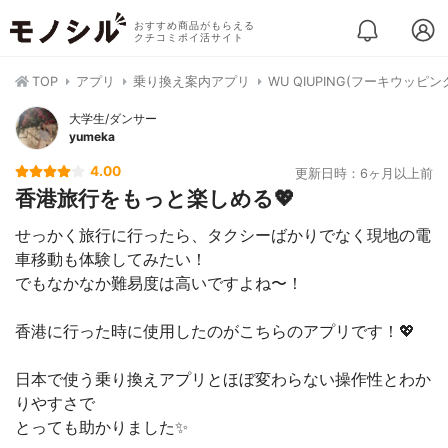
おすすめ商品がもらえる
クチコミポイ活サイト
TOP
アプリ
乗り換え案内アプリ
WU QIUPING(フーキウッピン
大学生/ダンサー
yumeka
4.00
更新日時：6ヶ月以上前
香港旅行をもっと楽しめる💖
せっかく旅行に行ったら、タクシーばかりでなく現地の電
車移動も体験してみたい！
でもなかなか難易度は高いですよね〜！
香港に行った時に使用したのがこちらのアプリです！💖
日本で使う乗り換えアプリとほぼ変わらない操作性とわか
りやすさで
とっても助かりました✨