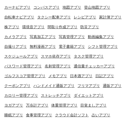
カーナビアプリ
コンパスアプリ
地図アプリ
登山地図アプリ
自転車ナビアプリ
タクシー配車アプリ
レシピアプリ
家計簿アプリ
株アプリ
環境音アプリ
間取り作成アプリ
防災アプリ
カメラアプリ
写真加工アプリ
写真管理アプリ
動画編集アプリ
自撮りアプリ
無料漫画アプリ
電子書籍アプリ
シフト管理アプリ
スケジュールアプリ
スマホ依存アプリ
タスク管理アプリ
パスワード管理アプリ
名刺管理アプリ
通信量チェッカーアプリ
ゴルフスコア管理アプリ
メモアプリ
日本酒アプリ
日記アプリ
クーポンアプリ
ハンドメイド通販アプリ
フリマアプリ
通販アプリ
カロリー管理アプリ
ストレッチアプリ
ダイエットアプリ
ヨガアプリ
万歩計アプリ
体重管理アプリ
目覚ましアプリ
睡眠アプリ
食事管理アプリ
クラウド会計ソフト
占いアプリ