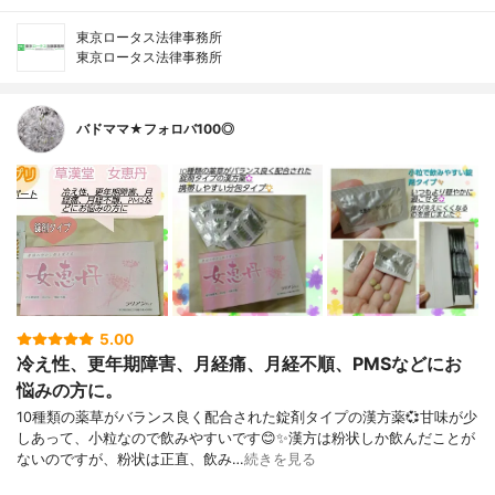
東京ロータス法律事務所
東京ロータス法律事務所
バドママ★フォロバ100◎
5.00
冷え性、更年期障害、月経痛、月経不順、PMSなどにお
悩みの方に。
10種類の薬草がバランス良く配合された錠剤タイプの漢方薬💞甘味が少
しあって、小粒なので飲みやすいです😊✨漢方は粉状しか飲んだことが
ないのですが、粉状は正直、飲み…
続きを見る