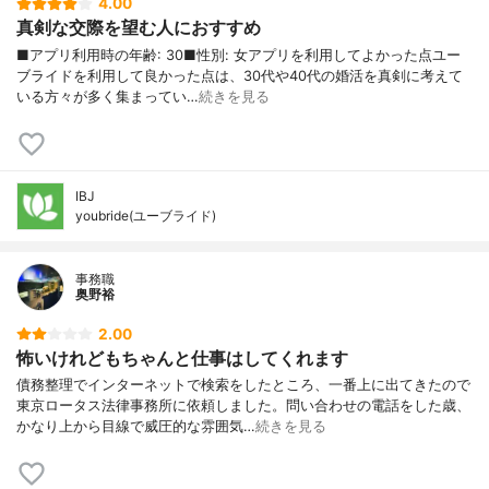
4.00
真剣な交際を望む人におすすめ
■アプリ利用時の年齢: 30■性別: 女アプリを利用してよかった点ユー
ブライドを利用して良かった点は、30代や40代の婚活を真剣に考えて
いる方々が多く集まってい…
続きを見る
IBJ
youbride(ユーブライド)
事務職
奥野裕
2.00
怖いけれどもちゃんと仕事はしてくれます
債務整理でインターネットで検索をしたところ、一番上に出てきたので
東京ロータス法律事務所に依頼しました。問い合わせの電話をした歳、
かなり上から目線で威圧的な雰囲気…
続きを見る