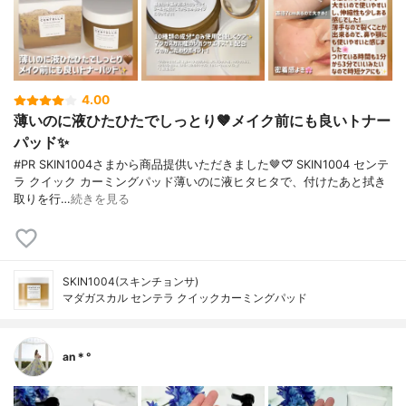
4.00
薄いのに液ひたひたでしっとり🤎メイク前にも良いトナー
パッド✨️
#PR SKIN1004さまから商品提供いただきました🤎♡⃛ SKIN1004 センテ
ラ クイック カーミングパッド薄いのに液ヒタヒタで、付けたあと拭き
取りを行…
続きを見る
SKIN1004(スキンチョンサ)
マダガスカル センテラ クイックカーミングパッド
an＊°