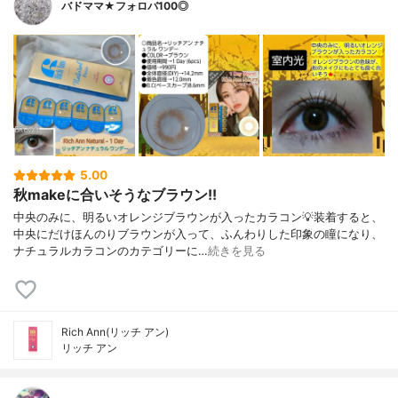
バドママ★フォロバ100◎
5.00
秋makeに合いそうなブラウン!!
中央のみに、明るいオレンジブラウンが入ったカラコン💡装着すると、
中央にだけほんのりブラウンが入って、ふんわりした印象の瞳になり、
ナチュラルカラコンのカテゴリーに…
続きを見る
Rich Ann(リッチ アン)
リッチ アン