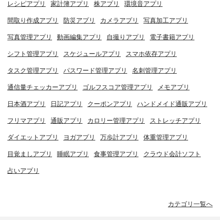
レシピアプリ
家計簿アプリ
株アプリ
環境音アプリ
間取り作成アプリ
防災アプリ
カメラアプリ
写真加工アプリ
写真管理アプリ
動画編集アプリ
自撮りアプリ
電子書籍アプリ
シフト管理アプリ
スケジュールアプリ
スマホ依存アプリ
タスク管理アプリ
パスワード管理アプリ
名刺管理アプリ
通信量チェッカーアプリ
ゴルフスコア管理アプリ
メモアプリ
日本酒アプリ
日記アプリ
クーポンアプリ
ハンドメイド通販アプリ
フリマアプリ
通販アプリ
カロリー管理アプリ
ストレッチアプリ
ダイエットアプリ
ヨガアプリ
万歩計アプリ
体重管理アプリ
目覚ましアプリ
睡眠アプリ
食事管理アプリ
クラウド会計ソフト
占いアプリ
カテゴリ一覧へ