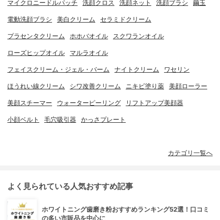
マイクロニードルパッチ
洗顔クロス
洗顔ネット
洗顔ブラシ
繭玉
電動洗顔ブラシ
美白クリーム
セラミドクリーム
プラセンタクリーム
ホホバオイル
スクワランオイル
ローズヒップオイル
マルラオイル
フェイスクリーム・ジェル・バーム
ナイトクリーム
ワセリン
ほうれい線クリーム
シワ改善クリーム
ニキビ塗り薬
美顔ローラー
美顔スチーマー
ウォーターピーリング
リフトアップ美顔器
小顔ベルト
毛穴吸引器
かっさプレート
カテゴリ一覧へ
よく見られている人気おすすめ記事
ホワイトニング歯磨き粉おすすめランキング52選！口コミ
の多い市販品を中心に