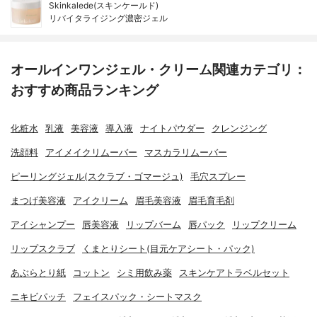
Skinkalede(スキンケールド)
リバイタライジング濃密ジェル
オールインワンジェル・クリーム関連カテゴリ：
おすすめ商品ランキング
化粧水
乳液
美容液
導入液
ナイトパウダー
クレンジング
洗顔料
アイメイクリムーバー
マスカラリムーバー
ピーリングジェル(スクラブ・ゴマージュ)
毛穴スプレー
まつげ美容液
アイクリーム
眉毛美容液
眉毛育毛剤
アイシャンプー
唇美容液
リップバーム
唇パック
リップクリーム
リップスクラブ
くまとりシート(目元ケアシート・パック)
あぶらとり紙
コットン
シミ用飲み薬
スキンケアトラベルセット
ニキビパッチ
フェイスパック・シートマスク