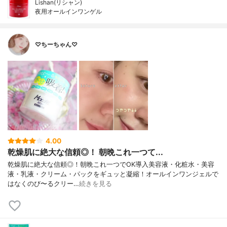
Lishan(リシャン)
夜用オールインワンゲル
♡ちーちゃん♡
4.00
乾燥肌に絶大な信頼◎！ 朝晩これ一つて...
乾燥肌に絶大な信頼◎！朝晩これ一つでOK導入美容液・化粧水・美容
液・乳液・クリーム・パックをギュッと凝縮！オールインワンジェルで
はなくのび〜るクリー…
続きを見る