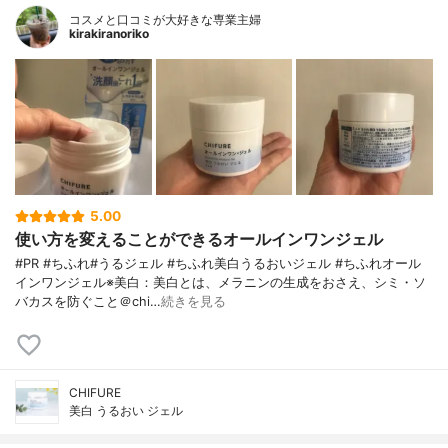
コスメと口コミが大好きな専業主婦
kirakiranoriko
5.00
使い方を変えることができるオールインワンジェル
#PR #ちふれ#うるジェル #ちふれ美白うるおいジェル #ちふれオール
インワンジェル※美白：美白とは、メラニンの生成をおさえ、シミ・ソ
バカスを防ぐこと＠chi…
続きを見る
CHIFURE
美白 うるおい ジェル