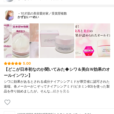
－10才肌の美容愛好家／受賞歴複数
かずおいーめい
5.00
【どこが日本初なのか聞いてみた◆シワ＆美白Ｗ効果のオ
ールインワン】
シワに効果があるとされる成分ナイアシンアミドが厚労省に認可された
途端、各メーカーがこぞってナイアシンアミド(ビタミンB3)を使った製
品を作り始めましたが。そんな…
続きを見る