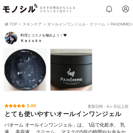
おすすめ商品がもらえる
クチコミポイ活サイト
TOP
スキンケア
オールインワンジェル・クリーム
PAHOMM
料理とコスメを極めよう！♥
Ｋａｚｕｋｏ
5.00
更新日時：6ヶ月以上前
とても使いやすいオールインワンジェル
パオーム オールインワンジェル」は、 1品で化粧水、 乳
液、 美容液、 クリーム、 マスクの5役の時間やお金をか