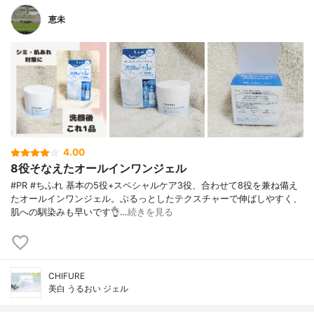
恵未
4.00
8役そなえたオールインワンジェル
#PR #ちふれ 基本の5役+スペシャルケア3役、合わせて8役を兼ね備え
たオールインワンジェル。ぷるっとしたテクスチャーで伸ばしやすく、
肌への馴染みも早いです👌…
続きを見る
CHIFURE
美白 うるおい ジェル