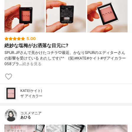
5.00
絶妙な塩梅がお洒落な目元に?
SPUR.JPさんで見かけたコチラ♡最近、かなりSPURのエディターさん
の影響を受けている わたしです(^^ゞ(笑)#KATE#ケイト#ザアイカラー
058ブラ…
続きを見る
KATE(ケイト)
ザ アイカラー
コスメマニア
あひる