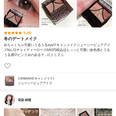
5.00
冬のデートメイク
めちゃくちゃ可愛いうるうるeye♡キャンメイクジューシーピュアアイ
ズNo.12チャイティーローズ660円税込ほんっっと可愛い血色感とうる
うる感♡ピンクみのあるテ…
続きを見る
CANMAKE(キャンメイク)
ジューシーピュアアイズ
花染 緋毬