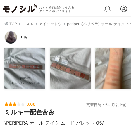
おすすめ商品がもらえる
クチコミポイ活サイト
TOP
コスメ
アイシャドウ
peripera(ペリペラ) オール テイク
とあ
3.00
更新日時：6ヶ月以上前
ミルキー配色🌼🌼
\PERIPERA オール テイク ムード パレット 05/