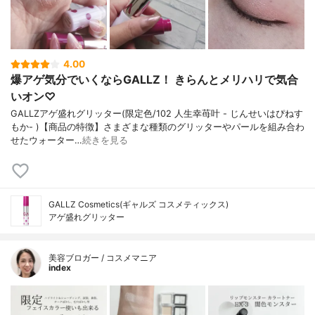
4.00
爆アゲ気分でいくならGALLZ！ きらんとメリハリで気合
いオン♡
GALLZアゲ盛れグリッター(限定色/102 人生幸苺叶 - じんせいはぴねす
もか- )【商品の特徴】さまざまな種類のグリッターやパールを組み合わ
せたウォーター…
続きを見る
GALLZ Cosmetics(ギャルズ コスメティックス)
アゲ盛れグリッター
美容ブロガー / コスメマニア
index