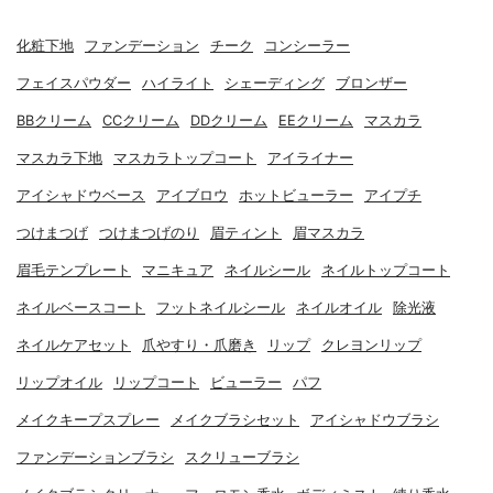
化粧下地
ファンデーション
チーク
コンシーラー
フェイスパウダー
ハイライト
シェーディング
ブロンザー
BBクリーム
CCクリーム
DDクリーム
EEクリーム
マスカラ
マスカラ下地
マスカラトップコート
アイライナー
アイシャドウベース
アイブロウ
ホットビューラー
アイプチ
つけまつげ
つけまつげのり
眉ティント
眉マスカラ
眉毛テンプレート
マニキュア
ネイルシール
ネイルトップコート
ネイルベースコート
フットネイルシール
ネイルオイル
除光液
ネイルケアセット
爪やすり・爪磨き
リップ
クレヨンリップ
リップオイル
リップコート
ビューラー
パフ
メイクキープスプレー
メイクブラシセット
アイシャドウブラシ
ファンデーションブラシ
スクリューブラシ