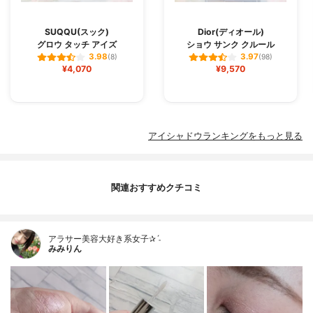
SUQQU(スック)
Dior(ディオール)
グロウ タッチ アイズ
ショウ サンク クルール
3.98
3.97
(8)
(98)
¥4,070
¥9,570
アイシャドウランキングをもっと見る
関連おすすめクチコミ
アラサー美容大好き系女子✰ˊ˗
みみりん