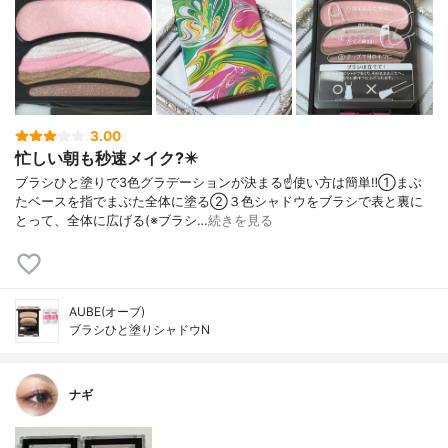
3.00
忙しい朝も秒速メイク?️✴️
ブラシひと塗りで3色グラデーションが決まる☝️使い方は簡単‼️①まぶ
たベースを指でまぶた全体に塗る②３色シャドウをブラシで表と裏に
とって、全体に広げる(※ブラシ…
続きを見る
AUBE(オーブ)
ブラシひと塗りシャドウN
ナギ