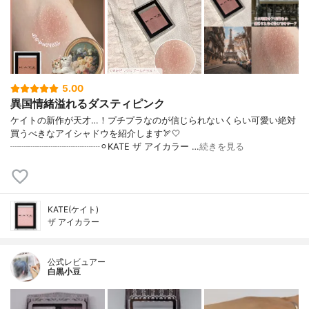
5.00
異国情緒溢れるダスティピンク
ケイトの新作が天才…！プチプラなのが信じられないくらい可愛い絶対
買うべきなアイシャドウを紹介します🏹🤍
┈┈┈┈┈┈┈┈┈┈⚪︎KATE ザ アイカラー …
続きを見る
KATE(ケイト)
ザ アイカラー
公式レビュアー
白黒小豆