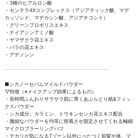
・3種のヒアルロン酸
・センテラ4Xコンプレックス（アジアティック酸、マデ
カッソシド、マデカシン酸、アジアチコシド）
・グリーンプロポリスエキス
・ナイアシンアミノ酸
・ヤマザクラ花エキス
・バラの花エキス
・アデノシン
┈┈┈┈┈┈┈┈┈┈┈┈┈┈┈┈┈┈┈┈┈
■シカノーセバムマイルドパウダー
▽特徴（※メイクアップ効果によるもの）
・長時間ふんわりサラサラ肌に導くあぶらとり紙&フィッ
クスパウダー
・シカ成分、カラミン、トウキンセンカ花エキス配合
・微細なパウダーを均等に密着させ固定させてくれる極細
マイクロブラーリングパフ
・テカリが気になるTゾーン以外にべたつく前髪や体、マ