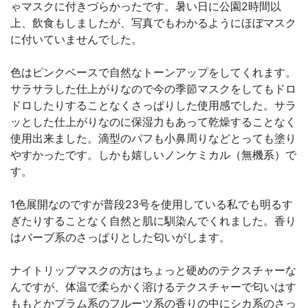
ゃマスクに付きづらかったです。暑い日に公園2時間以
上、飲食もしましたが、写真でもわかるようにほぼマスク
に付いていませんでした。
色はピンクベースで自然なトーンアップをしてくれます。
サラサラした仕上がりなので今の季節マスクをしてもドロ
ドロしたりすることなくさっぱりした使用感でした。サラ
ッとした仕上がりなのに保湿力もあって乾燥することなく
使用出来ました。滴型のパフも小鼻周りなどとっても塗り
やすかったです。しかも嬉しいノンケミカル（無機系）で
す。
1色展開なのですが普段23号を使用している私でも明るす
ぎたりすることなく自然と肌に馴染んでくれました。香り
はバーブ系のさっぱりとした匂いがします。
ナイトリップマスクの方はちょっと硬めのテクスチャーな
んですが、体温で柔らかく溶けるテクスチャーで匂いはす
ももとかプラム系のフルーツ系の香りの中にシカ系のさっ