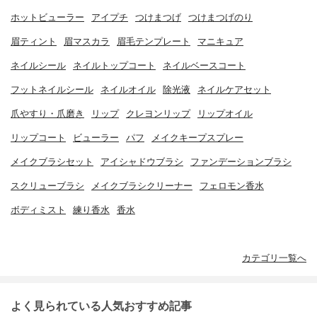
ホットビューラー
アイプチ
つけまつげ
つけまつげのり
眉ティント
眉マスカラ
眉毛テンプレート
マニキュア
ネイルシール
ネイルトップコート
ネイルベースコート
フットネイルシール
ネイルオイル
除光液
ネイルケアセット
爪やすり・爪磨き
リップ
クレヨンリップ
リップオイル
リップコート
ビューラー
パフ
メイクキープスプレー
メイクブラシセット
アイシャドウブラシ
ファンデーションブラシ
スクリューブラシ
メイクブラシクリーナー
フェロモン香水
ボディミスト
練り香水
香水
カテゴリ一覧へ
よく見られている人気おすすめ記事