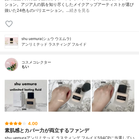
ション。アジア人の肌を知り尽くしたメイクアップアーティストが選び
抜いた24色ものバリエーション。…
続きを見る
shu uemura(シュウ ウエムラ)
アンリミテッド ラスティング フルイド
コスメコレクター
もい
4.00
素肌感とカバー力が両立するファンデ
shu uemuraアンリミテッド ラスティング フルイド594CPに当選してい