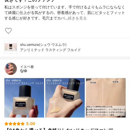
私はスポンジを使って付けています。手で付けるよりもムラにならなく
て綺麗に仕上がる気がするの。密着感があって、肌にピタッとフィット
する感じが好きです。毛穴までカバ…
続きを見る
shu uemura(シュウ ウエムラ)
アンリミテッド ラスティング フルイド
イエベ春
なゆ
5.00