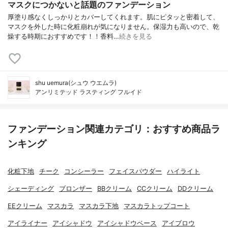
マスクにつかないと話題のファンデーション
厚塗り感なくしっかりとカバーしてくれます。肌にピタッと密着して、
マスクを外した時に化粧崩れが気になりません。保湿力も高いので、乾
燥する時期におすすめです！！香料…
続きを見る
shu uemura(シュウ ウエムラ)
アンリミテッド ラスティング フルイド
ファンデーション関連カテゴリ：おすすめ商品ラ
ンキング
化粧下地
チーク
コンシーラー
フェイスパウダー
ハイライト
シェーディング
ブロンザー
BBクリーム
CCクリーム
DDクリーム
EEクリーム
マスカラ
マスカラ下地
マスカラトップコート
アイライナー
アイシャドウ
アイシャドウベース
アイブロウ