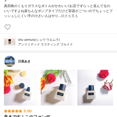
真四角のくもりガラスなボトルがかわいい!お店でずらっと並んでるの
いいですよね楽ちんなポンプタイプだけど容器がごついのでちょっとプ
ッシュしにくい手の小さい人はやり…
続きを見る
shu uemura(シュウ ウエムラ)
アンリミテッド ラスティング フルイド
日高あき
5.00
良きです！このファンデ