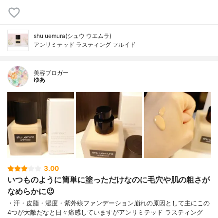
shu uemura(シュウ ウエムラ)
アンリミテッド ラスティング フルイド
美容ブロガー
ゆあ
3.00
いつものように簡単に塗っただけなのに毛穴や肌の粗さが
なめらかに😉
・汗・皮脂・湿度・紫外線ファンデーション崩れの原因として主にこの
4つが大敵だなと日々痛感していますがアンリミテッド ラスティング