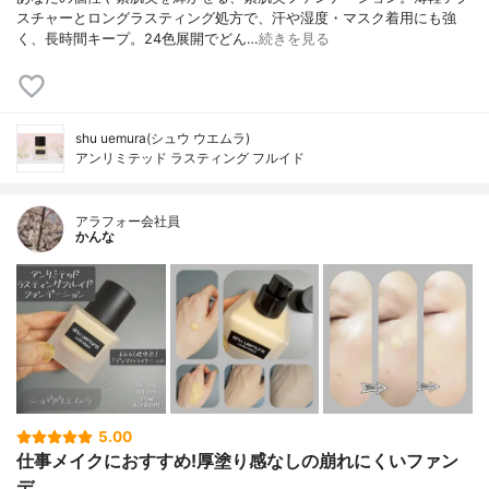
スチャーとロングラスティング処方で、汗や湿度・マスク着用にも強
く、長時間キープ。24色展開でどん…
続きを見る
shu uemura(シュウ ウエムラ)
アンリミテッド ラスティング フルイド
アラフォー会社員
かんな
5.00
仕事メイクにおすすめ!厚塗り感なしの崩れにくいファン
デ