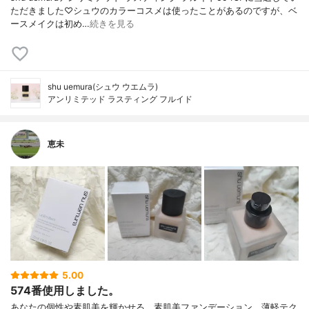
ただきました♡シュウのカラーコスメは使ったことがあるのですが、ベ
ースメイクは初め…
続きを見る
shu uemura(シュウ ウエムラ)
アンリミテッド ラスティング フルイド
恵未
5.00
574番使用しました。
あなたの個性や素肌美を輝かせる、素肌美ファンデーション。薄軽テク