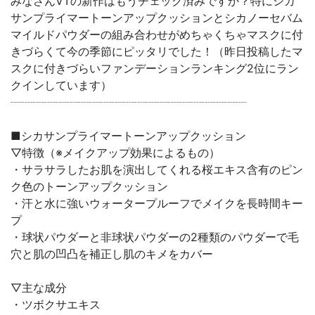
みなさんVTの新作はもうチェック済みですか？特にシカ
サンプライマートーンアップクッションとシカノーセバム
マイルドパウダーの組み合わせがめちゃくちゃマスクに付
きづらくて今の季節にピッタリでした！（昨日投稿したマ
スクに付きづらいファンデーションランキング2位にラン
クインしています）
┈┈┈┈┈┈┈┈┈┈┈┈┈┈┈┈┈┈┈┈┈
■シカサンプライマートーンアップクッション
▽特徴（※メイクアップ効果によるもの）
・サラサラしたお肌を演出してくれる桜エキス含有のピン
ク色のトーンアップクッション
・汗と水に強いウォータープルーフでメイクを長時間キー
プ
・球状パウダーと非球状パウダーの2種類のパウダーで毛
穴と肌の凹凸を補正し肌のキメをカバー
▽主な成分
・ツボクサエキス