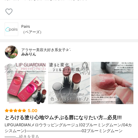
Pairs
（ペアーズ）
アラサー美容大好き系女子✰ˊ˗
みみりん
5.00
とろける塗り心地♡ムチぷる唇になりたい方…必見!!!
LIPGUARDIANメロウラッピングルージュ(02ブルーミングムーン/04カ
シスムーン)────────────────────02ブルーミングムーン
────…
続きを見る