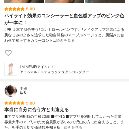
5.00
ハイライト効果のコンシーラーと血色感アップのピンク色
が一本に！
#PR １本で肌色整う*コントロールペンです。*メイクアップ効果による
肌なじみのよさを追求した独自開発のマーブルベージュと、肌悩みに合
わせて補正するカラーコント…
続きを見る
I'M MEME(アイムミミ)
アイムマルチスティックデュアルコレクター
主婦
ゆり
5.00
本当に自分に合う方と出逢える
■アプリ利用時の年齢23歳 ■性別女■アプリを利用してよかった点業
界最大手のアプリのため会員数が多いので沢山の方に出会えること、ま
た、相手の大切な価値観を知る所…
続きを見る