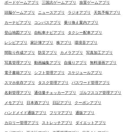
ボードゲームアプリ
三国志ゲームアプリ
放置ゲームアプリ
頭脳ゲームアプリ
ニュースアプリ
ラジオアプリ
天気予報アプリ
カーナビアプリ
コンパスアプリ
乗り換え案内アプリ
登山地図アプリ
自転車ナビアプリ
タクシー配車アプリ
レシピアプリ
家計簿アプリ
株アプリ
環境音アプリ
間取り作成アプリ
防災アプリ
カメラアプリ
写真加工アプリ
写真管理アプリ
動画編集アプリ
自撮りアプリ
無料漫画アプリ
電子書籍アプリ
シフト管理アプリ
スケジュールアプリ
スマホ依存アプリ
タスク管理アプリ
パスワード管理アプリ
名刺管理アプリ
通信量チェッカーアプリ
ゴルフスコア管理アプリ
メモアプリ
日本酒アプリ
日記アプリ
クーポンアプリ
ハンドメイド通販アプリ
フリマアプリ
通販アプリ
カロリー管理アプリ
ストレッチアプリ
ダイエットアプリ