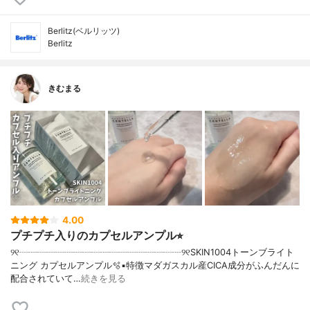
Berlitz(ベルリッツ)
Berlitz
きむまる
4.00
プチプチ入りのカプセルアンプル⭐︎
୨୧┈┈┈┈┈┈┈┈┈┈┈┈┈┈┈┈┈┈୨୧SKIN1004トーンブライト
ニング カプセルアンプル🫧▪︎特徴マダガスカル産CICA成分がふんだんに
配合されていて…
続きを見る