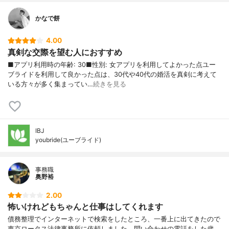
かなで餅
4.00
真剣な交際を望む人におすすめ
■アプリ利用時の年齢: 30■性別: 女アプリを利用してよかった点ユー
ブライドを利用して良かった点は、30代や40代の婚活を真剣に考えて
いる方々が多く集まってい…
続きを見る
IBJ
youbride(ユーブライド)
事務職
奥野裕
2.00
怖いけれどもちゃんと仕事はしてくれます
債務整理でインターネットで検索をしたところ、一番上に出てきたので
東京ロータス法律事務所に依頼しました。問い合わせの電話をした歳、