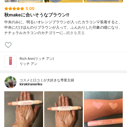
5.00
秋makeに合いそうなブラウン!!
中央のみに、明るいオレンジブラウンが入ったカラコン💡装着すると、
中央にだけほんのりブラウンが入って、ふんわりした印象の瞳になり、
ナチュラルカラコンのカテゴリーに…
続きを見る
Rich Ann(リッチ アン)
リッチ アン
コスメと口コミが大好きな専業主婦
kirakiranoriko