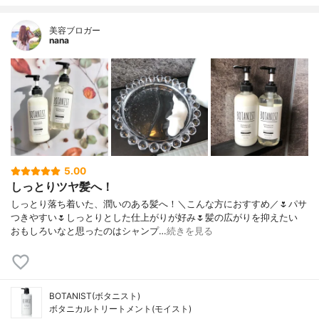
美容ブロガー
nana
5.00
しっとりツヤ髪へ！
しっとり落ち着いた、潤いのある髪へ！＼こんな方におすすめ／🌷パサ
つきやすい🌷しっとりとした仕上がりが好み🌷髪の広がりを抑えたい
おもしろいなと思ったのはシャンプ…
続きを見る
BOTANIST(ボタニスト)
ボタニカルトリートメント(モイスト)