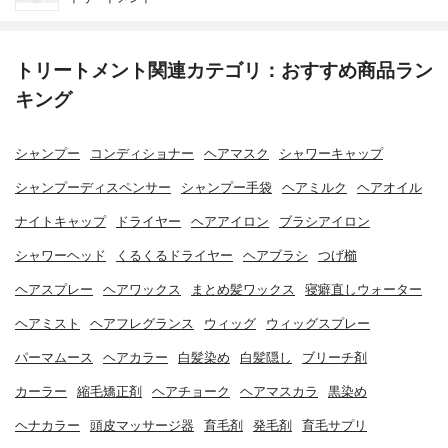
トリートメント関連カテゴリ：おすすめ商品ラン
キング
シャンプー
コンディショナー
ヘアマスク
シャワーキャップ
シャンプーディスペンサー
シャンプー手袋
ヘアミルク
ヘアオイル
ナイトキャップ
ドライヤー
ヘアアイロン
ブラシアイロン
シャワーヘッド
くるくるドライヤー
ヘアブラシ
つげ櫛
ヘアスプレー
ヘアワックス
まとめ髪ワックス
寝癖直しウォーター
ヘアミスト
ヘアフレグランス
ウィッグ
ウィッグスプレー
パーマムース
ヘアカラー
白髪染め
白髪隠し
ブリーチ剤
カーラー
縮毛矯正剤
ヘアチョーク
ヘアマスカラ
黒染め
ヘナカラー
頭皮マッサージ器
育毛剤
発毛剤
育毛サプリ