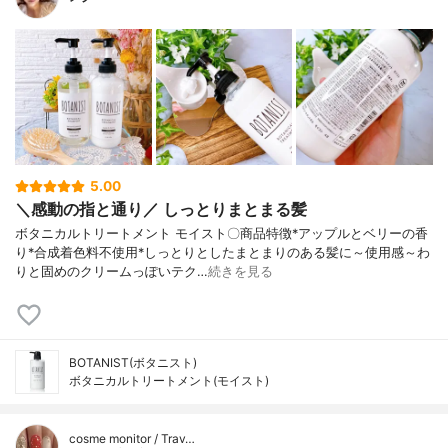
5.00
＼感動の指と通り／ しっとりまとまる髪
ボタニカルトリートメント モイスト〇商品特徴*アップルとベリーの香
り*合成着色料不使用*しっとりとしたまとまりのある髪に～使用感～わ
りと固めのクリームっぽいテク…
続きを見る
BOTANIST(ボタニスト)
ボタニカルトリートメント(モイスト)
cosme monitor / Trav…