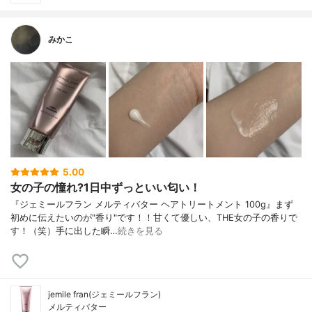
みかこ
5.00
女の子の憧れ?1日中ずっといい匂い！
『ジェミールフラン メルティバター ヘアトリートメント 100g』まず
初めに伝えたいのが"香り"です！！甘くて優しい、THE女の子の香りで
す！（笑）手に出した瞬…
続きを見る
jemile fran(ジェミールフラン)
メルティバター