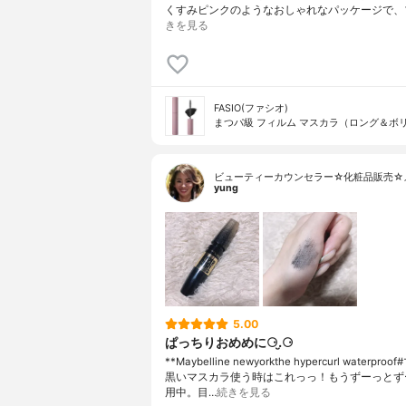
くすみピンクのようなおしゃれなパッケージで、
きを見る
FASIO(ファシオ)
まつパ級 フィルム マスカラ（ロング＆ボ
ビューティーカウンセラー☆化粧品販売☆
yung
5.00
ぱっちりおめめに⚆.̮⚆
**Maybelline newyorkthe hypercurl waterpro
黒いマスカラ使う時はこれっっ！もうずーっとず
用中。目…
続きを見る