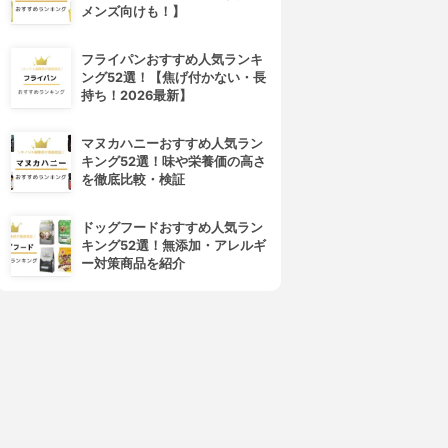
メンズ向けも！】
フライパンおすすめ人気ランキ
ング52選！【焦げ付かない・長
4位
5位
持ち！2026最新】
マヌカハニーおすすめ人気ラン
キング52選！味や栄養価の高さ
を徹底比較・検証
ドッグフードおすすめ人気ラン
キング52選！無添加・アレルギ
ー対策商品を紹介
AYBELLINE NEW YORK(メ
dejavu(デジャヴュ)
イベリン ニューヨーク)
ラッシュノックアウト エクス
ボリューム エクスプレス ハイ
トラボリューム
パーカール ウォータープルー
3.91
(27)
フ R
¥1,493
3.91
(33)
¥680