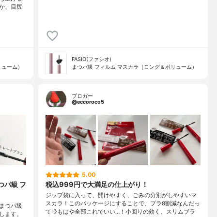
か、目尻
FASIO(ファシオ)
リューム）
まつパ級 フィルム マスカラ（ロング＆ボリューム）
ブロガー
@eccoroco5
5.00
つパ級 フ
税込999円で大満足の仕上がり！
ジップ袋に入って、開けやすく、ごみの分別がしやすいマ
スカラ！このパッケージにすることで、プラ8割減なんだっ
 まつパ級
て💨もはや全部これでいい…！小回りの効く、スリムブラ
します。