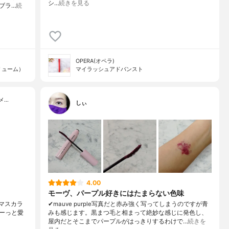
シ…
続きを見る
ブラ…
続
OPERA(オペラ)
リューム）
マイラッシュアドバンスト
メ…
しぃ
4.00
モーヴ、パープル好きにはたまらない色味
of#マスカラ⁡
✔mauve purple写真だと赤み強く写ってしまうのですが青
ーっと愛
みも感じます。黒まつ毛と相まって絶妙な感じに発色し、
屋内だとそこまでパープルがはっきりするわけで…
続きを