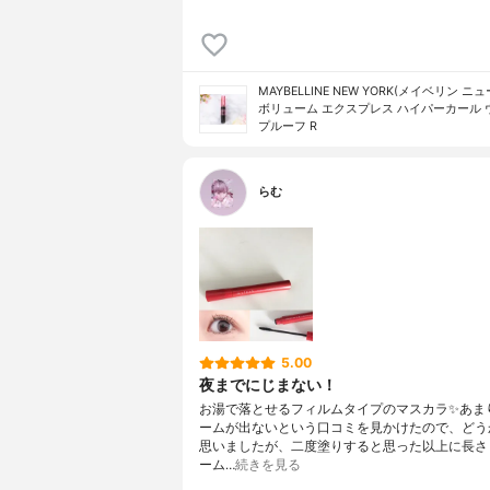
MAYBELLINE NEW YORK(メイベリン ニ
ボリューム エクスプレス ハイパーカール 
プルーフ R
らむ
5.00
夜までにじまない！
お湯で落とせるフィルムタイプのマスカラ✨あま
ームが出ないという口コミを見かけたので、どう
思いましたが、二度塗りすると思った以上に長さ
ーム…
続きを見る