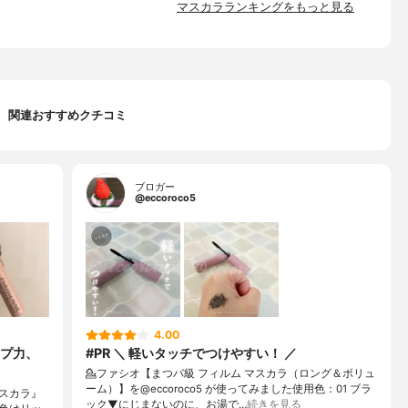
マスカラランキングをもっと見る
関連おすすめクチコミ
ブロガー
@eccoroco5
4.00
プ力、
#PR ＼ 軽いタッチでつけやすい！ ／
💁ファシオ【まつパ級 フィルム マスカラ（ロング＆ボリュ
ーム）】を@eccoroco5 が使ってみました⁡使用色：01 ブラ
マスカラ』
ック⁡⁡▼⁡⁡にじまないのに、お湯で…
続きを見る