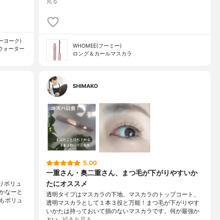
見る
ューヨーク)
WHOMEE(フーミー)
ウォーター
ロング＆カールマスカラ
SHIMAKO
5.00
一重さん・奥二重さん、まつ毛が下がりやすいか
たにオススメ
りボリュ
かなーと
透明タイプはマスカラの下地、マスカラのトップコート、
もボリュ
透明マスカラとして１本３役と万能！まつ毛が下がりやす
いかたは持っておいて損のないマスカラです。何が最強か
とい…
続きを見る