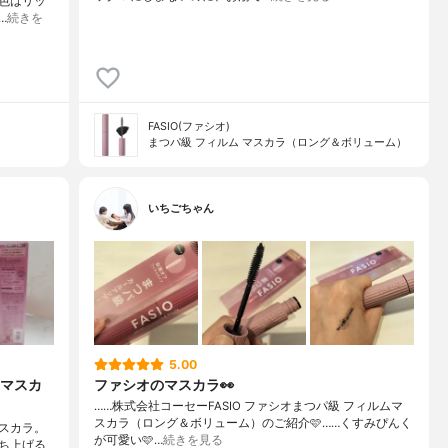
色はリッ
…
続きを
FASIO(ファシオ)
まつパ級 フィルム マスカラ（ロング＆ボリューム）
いちごちゃん
5.00
マスカ
ファシオのマスカラ👀
……⁡⁡株式会社コーセー⁡⁡FASIO ファシオ⁡⁡まつパ級 フィルムマ
スカラ⁡⁡（ロング＆ボリューム）⁡⁡のご紹介🩷️⁡⁡……⁡⁡くすみぴんく
スカラ。
が可愛い🩷️⁡⁡…
続きを見る
ち上げる