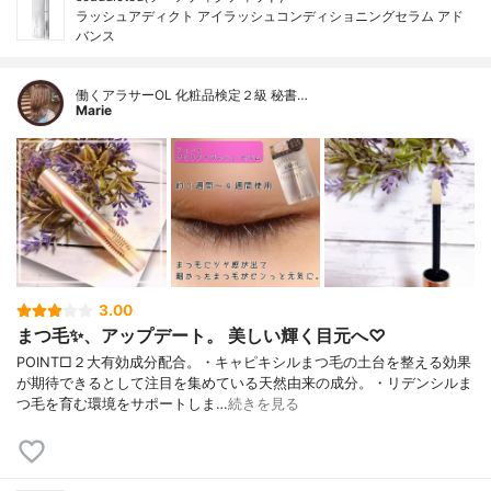
ラッシュアディクト アイラッシュコンディショニングセラム アド
バンス
働くアラサーOL 化粧品検定２級 秘書…
Marie
3.00
まつ毛✨、アップデート。 美しい輝く目元へ♡
POINT□２大有効成分配合。・キャピキシルまつ毛の土台を整える効果
が期待できるとして注目を集めている天然由来の成分。・リデンシルま
つ毛を育む環境をサポートしま…
続きを見る