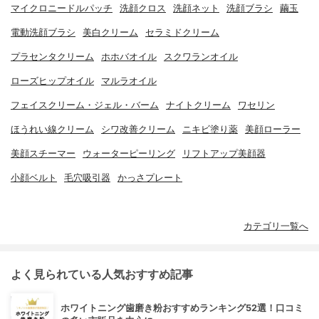
マイクロニードルパッチ
洗顔クロス
洗顔ネット
洗顔ブラシ
繭玉
電動洗顔ブラシ
美白クリーム
セラミドクリーム
プラセンタクリーム
ホホバオイル
スクワランオイル
ローズヒップオイル
マルラオイル
フェイスクリーム・ジェル・バーム
ナイトクリーム
ワセリン
ほうれい線クリーム
シワ改善クリーム
ニキビ塗り薬
美顔ローラー
美顔スチーマー
ウォーターピーリング
リフトアップ美顔器
小顔ベルト
毛穴吸引器
かっさプレート
カテゴリ一覧へ
よく見られている人気おすすめ記事
ホワイトニング歯磨き粉おすすめランキング52選！口コミ