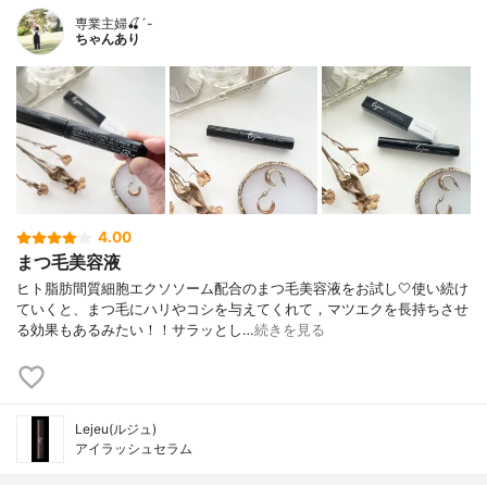
専業主婦🍒´-
ちゃんあり
4.00
まつ毛美容液
ヒト脂肪間質細胞エクソソーム配合のまつ毛美容液をお試し🤍使い続け
ていくと、まつ毛にハリやコシを与えてくれて，マツエクを長持ちさせ
る効果もあるみたい！！サラッとし…
続きを見る
Lejeu(ルジュ)
アイラッシュセラム