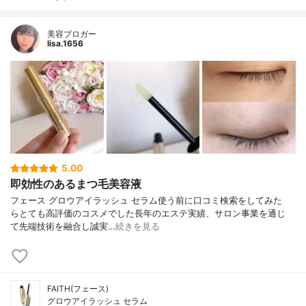
美容ブロガー
lisa.1656
5.00
即効性のあるまつ毛美容液
フェース グロウアイラッシュ セラム 使う前に口コミ検索をしてみた
ら とても高評価のコスメでした 長年のエステ実績、サロン事業を通じ
て 先端技術を融合し誠実…
続きを見る
FAITH(フェース)
グロウアイラッシュ セラム