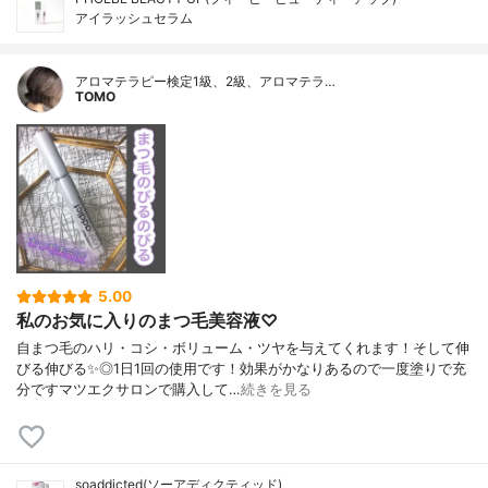
アイラッシュセラム
アロマテラピー検定1級、2級、アロマテラ…
TOMO
5.00
私のお気に入りのまつ毛美容液♡
自まつ毛のハリ・コシ・ボリューム・ツヤを与えてくれます！そして伸
びる伸びる✨◎1日1回の使用です！効果がかなりあるので一度塗りで充
分ですマツエクサロンで購入して…
続きを見る
soaddicted(ソーアディクティッド)