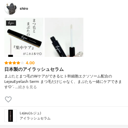
shiro
4.00
日本製のアイラッシュセラム
まぶたとまつ毛の𝖶ケアができるヒト幹細胞エクソソーム配合の
𝖫𝖾𝗃eu𝖤𝗒𝖾𝗅𝖺𝗌𝗁 𝖲𝖾𝗋𝗆 まつ毛だけじゃなく、まぶたも一緒にケアできま
す♡ˊ˗ …
続きを見る
Lejeu(ルジュ)
アイラッシュセラム