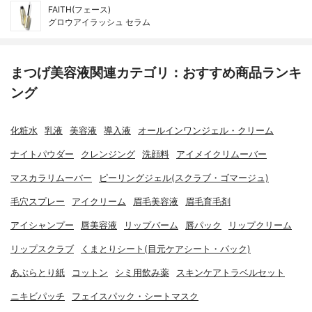
FAITH(フェース)
グロウアイラッシュ セラム
まつげ美容液関連カテゴリ：おすすめ商品ランキ
ング
化粧水
乳液
美容液
導入液
オールインワンジェル・クリーム
ナイトパウダー
クレンジング
洗顔料
アイメイクリムーバー
マスカラリムーバー
ピーリングジェル(スクラブ・ゴマージュ)
毛穴スプレー
アイクリーム
眉毛美容液
眉毛育毛剤
アイシャンプー
唇美容液
リップバーム
唇パック
リップクリーム
リップスクラブ
くまとりシート(目元ケアシート・パック)
あぶらとり紙
コットン
シミ用飲み薬
スキンケアトラベルセット
ニキビパッチ
フェイスパック・シートマスク