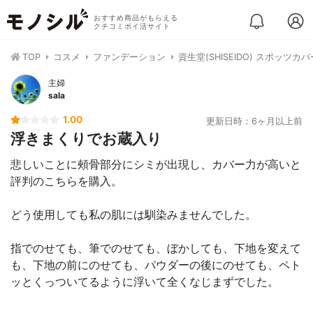
おすすめ商品がもらえる
クチコミポイ活サイト
TOP
コスメ
ファンデーション
資生堂(SHISEIDO) スポッツ
主婦
sala
1.00
更新日時：6ヶ月以上前
浮きまくりでお蔵入り
悲しいことに頰骨部分にシミが出現し、カバー力が高いと
評判のこちらを購入。
どう使用しても私の肌には馴染みませんでした。
指でのせても、筆でのせても、ぼかしても、下地を変えて
も、下地の前にのせても、パウダーの後にのせても、ペト
ッとくっついてるように浮いて全くなじまずでした。