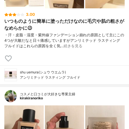
3.00
いつものように簡単に塗っただけなのに毛穴や肌の粗さが
なめらかに😉
・汗・皮脂・湿度・紫外線ファンデーション崩れの原因として主にこの
4つが大敵だなと日々痛感していますがアンリミテッド ラスティング
フルイドはこれらの原因を全く気…
続きを見る
shu uemura(シュウ ウエムラ)
アンリミテッド ラスティング フルイド
コスメと口コミが大好きな専業主婦
kirakiranoriko