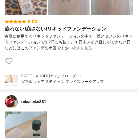
5.00
崩れない❗️崩さない❗️リキッドファンデーション
春夏に使用するリキッドファンデーションの中で一軍スタメンのリキッ
ドファンデーションです?汗にも強く、１日中メイク直しができない日
などにはこのファンデの出番です少…
続きを見る
ESTEE LAUDER(エスティローダー)
ダブル ウェア ステイ イン プレイス メークアップ
rokomoko281