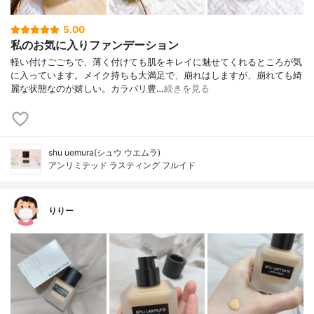
5.00
私のお気に入りファンデーション
軽い付けごごちで、薄く付けても肌をキレイに魅せてくれるところが気
に入っています。メイク持ちも大満足で、崩れはしますが、崩れても綺
麗な状態なのが嬉しい。カラバリ豊…
続きを見る
shu uemura(シュウ ウエムラ)
アンリミテッド ラスティング フルイド
りりー