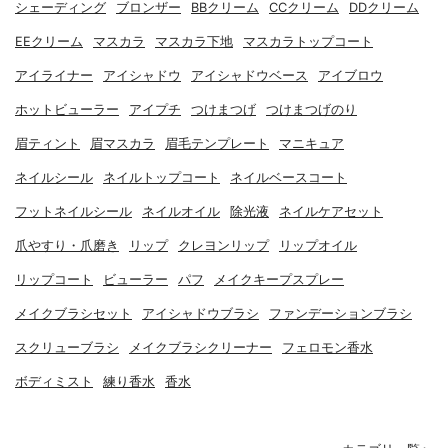
シェーディング
ブロンザー
BBクリーム
CCクリーム
DDクリーム
EEクリーム
マスカラ
マスカラ下地
マスカラトップコート
アイライナー
アイシャドウ
アイシャドウベース
アイブロウ
ホットビューラー
アイプチ
つけまつげ
つけまつげのり
眉ティント
眉マスカラ
眉毛テンプレート
マニキュア
ネイルシール
ネイルトップコート
ネイルベースコート
フットネイルシール
ネイルオイル
除光液
ネイルケアセット
爪やすり・爪磨き
リップ
クレヨンリップ
リップオイル
リップコート
ビューラー
パフ
メイクキープスプレー
メイクブラシセット
アイシャドウブラシ
ファンデーションブラシ
スクリューブラシ
メイクブラシクリーナー
フェロモン香水
ボディミスト
練り香水
香水