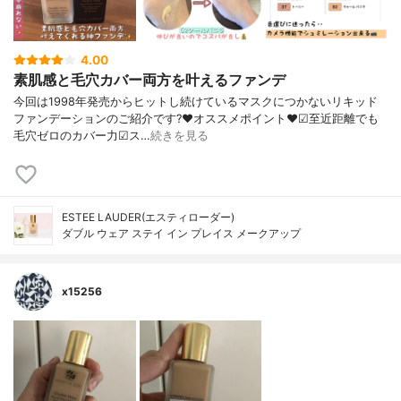
4.00
素肌感と毛穴カバー両方を叶えるファンデ
今回は1998年発売からヒットし続けているマスクにつかないリキッド
ファンデーションのご紹介です?❤︎オススメポイント❤︎☑︎至近距離でも
毛穴ゼロのカバー力☑︎ス…
続きを見る
ESTEE LAUDER(エスティローダー)
ダブル ウェア ステイ イン プレイス メークアップ
x15256