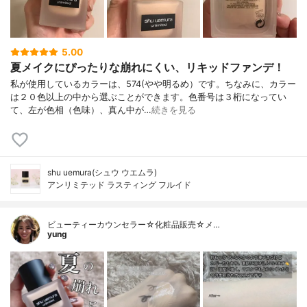
5.00
夏メイクにぴったりな崩れにくい、リキッドファンデ！
私が使用しているカラーは、574(やや明るめ）です。ちなみに、カラー
は２０色以上の中から選ぶことができます。色番号は３桁になってい
て、左が色相（色味）、真ん中が…
続きを見る
shu uemura(シュウ ウエムラ)
アンリミテッド ラスティング フルイド
ビューティーカウンセラー☆化粧品販売☆メ…
yung