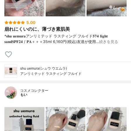
5.00
崩れにくいのに、薄づき素肌美
*𝐬𝐡𝐮 𝐮𝐞𝐦𝐮𝐫𝐚アンリミテッド ラスティング フルイド𝟓𝟕𝟒 𝐥𝐢𝐠𝐡𝐭
𝐬𝐚𝐧𝐝𝐒𝐏𝐅𝟐𝟒 / 𝐏𝐀＋＋＋⁡35ml 6,160円(税込)⁡友達が使用…
続きを見る
shu uemura(シュウ ウエムラ)
アンリミテッド ラスティング フルイド
コスメコレクター
もい