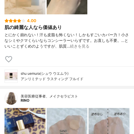
4.00
肌の綺麗な人なら価値あり
とにかく崩れない！汗も皮脂も怖くない！しかもすごいカバー力！小さ
なシミやクマくらいならコンシーラーいらずです。お直しも不要。…と
いいことずくめのようですが、肌質…
続きを見る
shu uemura(シュウ ウエムラ)
アンリミテッド ラスティング フルイド
美容医療従事者、メイクセラピスト
RINO