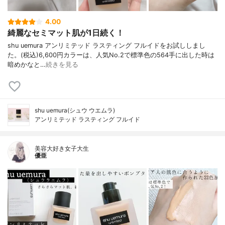
4.00
綺麗なセミマット肌が1日続く！
shu uemura アンリミテッド ラスティング フルイドをお試ししまし
た。(税込)6,600円カラーは、人気No.2で標準色の564手に出した時は
暗めかなと…
続きを見る
shu uemura(シュウ ウエムラ)
アンリミテッド ラスティング フルイド
美容大好き女子大生
優亜