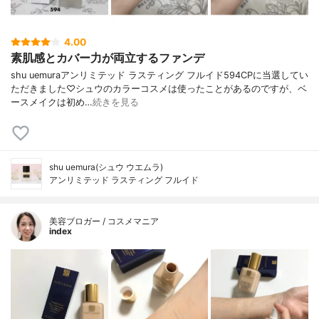
4.00
素肌感とカバー力が両立するファンデ
shu uemuraアンリミテッド ラスティング フルイド594CPに当選してい
ただきました♡シュウのカラーコスメは使ったことがあるのですが、ベ
ースメイクは初め…
続きを見る
shu uemura(シュウ ウエムラ)
アンリミテッド ラスティング フルイド
美容ブロガー / コスメマニア
index