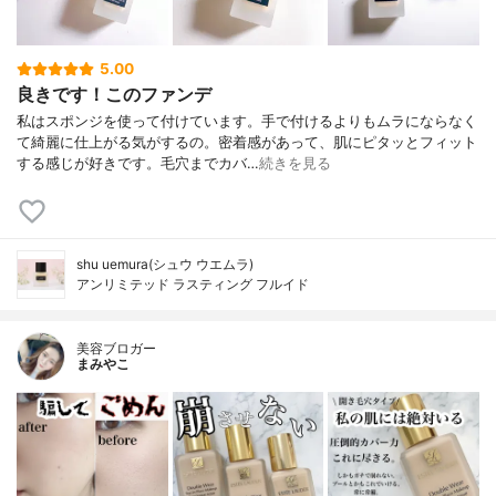
5.00
良きです！このファンデ
私はスポンジを使って付けています。手で付けるよりもムラにならなく
て綺麗に仕上がる気がするの。密着感があって、肌にピタッとフィット
する感じが好きです。毛穴までカバ…
続きを見る
shu uemura(シュウ ウエムラ)
アンリミテッド ラスティング フルイド
美容ブロガー
まみやこ