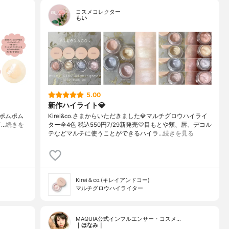
コスメコレクター
もい
5.00
新作ハイライト💎
. ポムポム
Kirei&co.さまからいただきました💎マルチグロウハイライ
⌒…
続きを
ター全4色 税込550円7/29新発売♡目もとや頬、唇、デコル
テなどマルチに使うことができるハイラ…
続きを見る
Kirei＆co.(キレイアンドコー)
マルチグロウハイライター
MAQUIA公式インフルエンサー・コスメ…
｜ほなみ｜