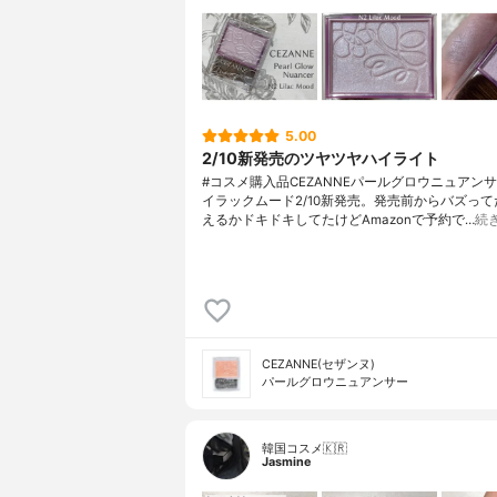
5.00
2/10新発売のツヤツヤハイライト
#コスメ購入品CEZANNEパールグロウニュアンサ
イラックムード2/10新発売。発売前からバズっ
えるかドキドキしてたけどAmazonで予約で…
続
CEZANNE(セザンヌ)
パールグロウニュアンサー
韓国コスメ🇰🇷
Jasmine