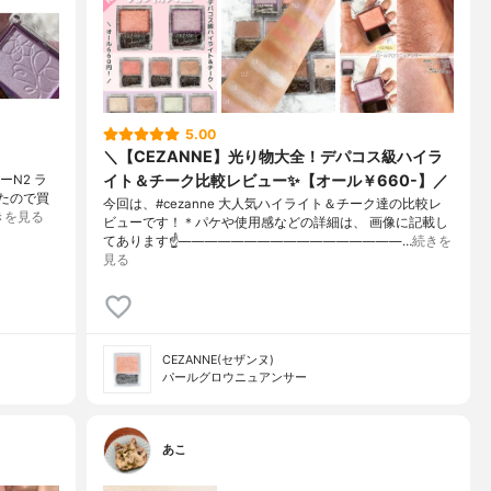
5.00
＼【CEZANNE】光り物大全！デパコス級ハイラ
イト＆チーク比較レビュー✨【オール￥660-】／
ーN2 ラ
てたので買
今回は、#cezanne 大人気ハイライト＆チーク達の比較レ
きを見る
ビューです！＊パケや使用感などの詳細は、 画像に記載し
てあります☝—————————————————…
続きを
見る
CEZANNE(セザンヌ)
パールグロウニュアンサー
あこ