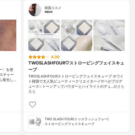
韓国コスメ
aqua
4.00
TWOSLASHFOUR🤍ストロービングフェイスキュ
ーブ
ダー〉を使
スチャー
TWOSLASHFOURストロービングフェイスキューブ ホワイ
ら発光し…
ト韓国で大人気ビューティークリエイターイサベがプロデ
ュース✨トーンアップパウダーとハイライトのデュ…
続きを
見る
TWO SLASH FOUR(トゥスラッシュフォー)
ストロービングフェイスキューブ