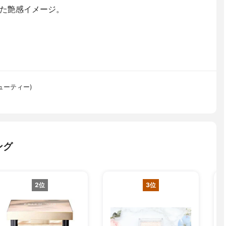
た艶感イメージ。
ビューティー)
ング
2位
3位