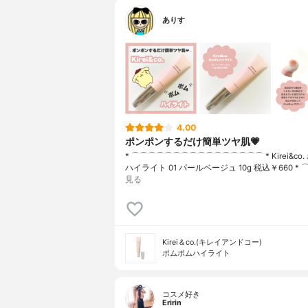
ありす
4.00
ポンポンするだけ簡単ツヤ肌💗
* ⌒⌒⌒⌒⌒⌒⌒⌒⌒⌒⌒⌒⌒⌒⌒⌒ * Kirei&co
ハイライト 01 パールベージュ 10g 税込￥660 * 
見る
Kirei＆co.(キレイアンドコー)
ポムポムハイライト
コスメ好き
Eririn