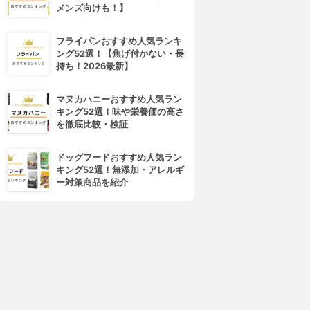
メンズ向けも！】
フライパンおすすめ人気ランキ
ング52選！【焦げ付かない・長
持ち！2026最新】
laura mercier(ローラ メルシ
M・A・C(マック)
エ)
ミネラライズ スキンフィニッ
マヌカハニーおすすめ人気ラン
マットラディアンス ベイクド
シュ
キング52選！味や栄養価の高さ
パウダー ハイライト
3.90
(64)
を徹底比較・検証
3.90
¥4,620
(22)
¥3,900
ドッグフードおすすめ人気ラン
キング52選！無添加・アレルギ
ー対策商品を紹介