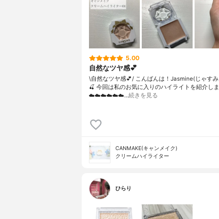
5.00
自然なツヤ感💕
\自然なツヤ感💕/ こんばんは！Jasmine(じゃす
🍒 今回は私のお気に入りのハイライトを紹介します
☁️☁️☁️☁️☁️☁️…
続きを見る
CANMAKE(キャンメイク)
クリームハイライター
ひらり