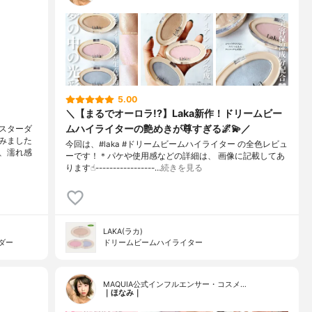
5.00
＼【まるでオーロラ!?】Laka新作！ドリームビー
ムハイライターの艶めきが尊すぎる🌌💫／
スターダ
みました
今回は、#laka #ドリームビームハイライター の全色レビュ
、濡れ感
ーです！＊パケや使用感などの詳細は、 画像に記載してあ
ります☝︎-----------------…
続きを見る
LAKA(ラカ)
ダー
ドリームビームハイライター
MAQUIA公式インフルエンサー・コスメ…
｜ほなみ｜