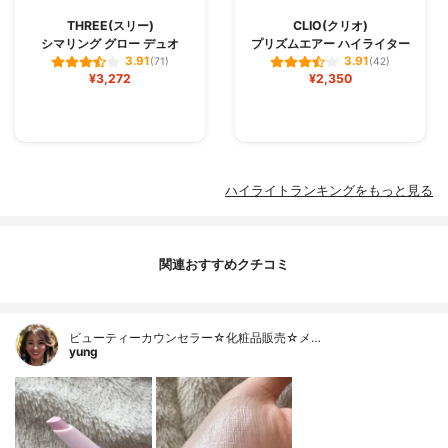
THREE(スリー)
CLIO(クリオ)
シマリング グロー デュオ
プリズムエアー ハイライター
3.91
3.91
(71)
(42)
¥3,272
¥2,350
ハイライトランキングをもっと見る
関連おすすめクチコミ
ビューティーカウンセラー☆化粧品販売☆メ…
yung