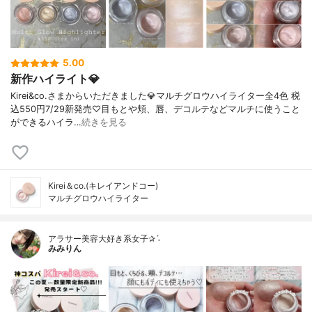
5.00
新作ハイライト💎
Kirei&co.さまからいただきました💎マルチグロウハイライター全4色 税
込550円7/29新発売♡目もとや頬、唇、デコルテなどマルチに使うこと
ができるハイラ…
続きを見る
Kirei＆co.(キレイアンドコー)
マルチグロウハイライター
アラサー美容大好き系女子✰ˊ˗
みみりん