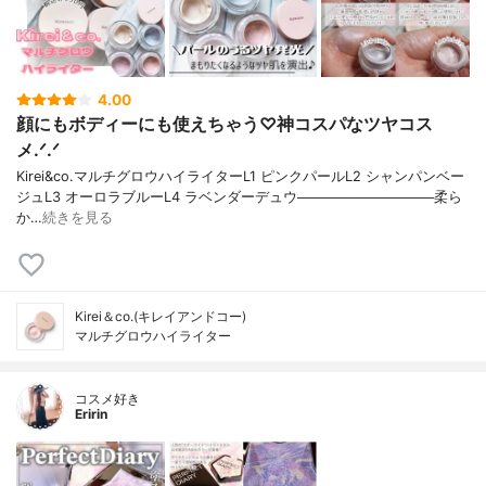
4.00
顔にもボディーにも使えちゃう♡神コスパなツヤコス
メ.ᐟ.ᐟ
Kirei&co.マルチグロウハイライターL1 ピンクパールL2 シャンパンベー
ジュL3 オーロラブルーL4 ラベンダーデュウ──────────────柔ら
か…
続きを見る
Kirei＆co.(キレイアンドコー)
マルチグロウハイライター
コスメ好き
Eririn