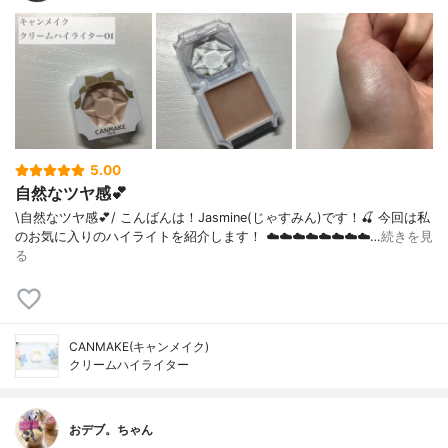
5.00
自然なツヤ感💕
\自然なツヤ感💕/ こんばんは！Jasmine(じゃすみん)です！🍒 今回は私
のお気に入りのハイライトを紹介します！ ☁️☁️☁️☁️☁️☁️☁️☁️…
続きを見
る
CANMAKE(キャンメイク)
クリームハイライター
おデブ。ちゃん