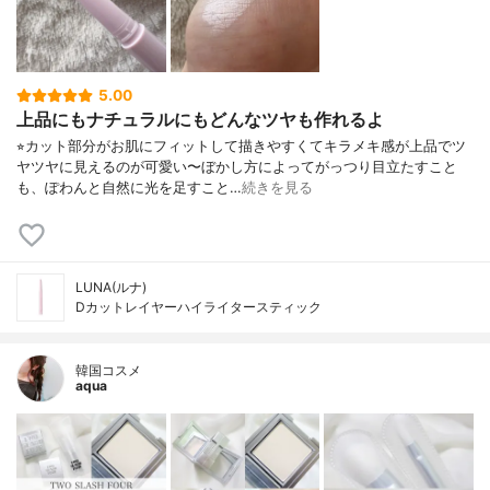
5.00
上品にもナチュラルにもどんなツヤも作れるよ
⁡⭐︎カット部分がお肌にフィットして描きやすくてキラメキ感が上品でツ
ヤツヤに見えるのが可愛い〜ぼかし方によってがっつり目立たすこと
も、ぽわんと自然に光を足すこと…
続きを見る
LUNA(ルナ)
Dカットレイヤーハイライタースティック
韓国コスメ
aqua