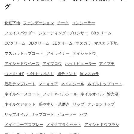
グ
化粧下地
ファンデーション
チーク
コンシーラー
フェイスパウダー
シェーディング
ブロンザー
BBクリーム
CCクリーム
DDクリーム
EEクリーム
マスカラ
マスカラ下地
マスカラトップコート
アイライナー
アイシャドウ
アイシャドウベース
アイブロウ
ホットビューラー
アイプチ
つけまつげ
つけまつげのり
眉ティント
眉マスカラ
眉毛テンプレート
マニキュア
ネイルシール
ネイルトップコート
ネイルベースコート
フットネイルシール
ネイルオイル
除光液
ネイルケアセット
爪やすり・爪磨き
リップ
クレヨンリップ
リップオイル
リップコート
ビューラー
パフ
メイクキープスプレー
メイクブラシセット
アイシャドウブラシ