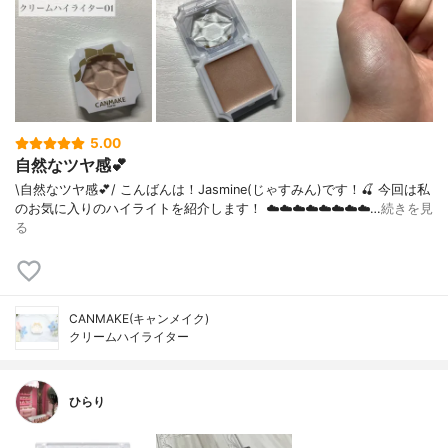
5.00
自然なツヤ感💕
\自然なツヤ感💕/ こんばんは！Jasmine(じゃすみん)です！🍒 今回は私
のお気に入りのハイライトを紹介します！ ☁️☁️☁️☁️☁️☁️☁️☁️…
続きを見
る
CANMAKE(キャンメイク)
クリームハイライター
ひらり