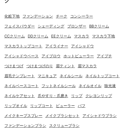
グ
化粧下地
ファンデーション
チーク
コンシーラー
フェイスパウダー
シェーディング
ブロンザー
BBクリーム
CCクリーム
DDクリーム
EEクリーム
マスカラ
マスカラ下地
マスカラトップコート
アイライナー
アイシャドウ
アイシャドウベース
アイブロウ
ホットビューラー
アイプチ
つけまつげ
つけまつげのり
眉ティント
眉マスカラ
眉毛テンプレート
マニキュア
ネイルシール
ネイルトップコート
ネイルベースコート
フットネイルシール
ネイルオイル
除光液
ネイルケアセット
爪やすり・爪磨き
リップ
クレヨンリップ
リップオイル
リップコート
ビューラー
パフ
メイクキープスプレー
メイクブラシセット
アイシャドウブラシ
ファンデーションブラシ
スクリューブラシ