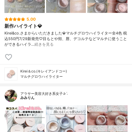
5.00
新作ハイライト💎
Kirei&co.さまからいただきました💎マルチグロウハイライター全4色 税
込550円7/29新発売♡目もとや頬、唇、デコルテなどマルチに使うこと
ができるハイラ…
続きを見る
Kirei＆co.(キレイアンドコー)
マルチグロウハイライター
アラサー美容大好き系女子✰ˊ˗
みみりん