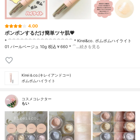
4.00
ポンポンするだけ簡単ツヤ肌💗
* ⌒⌒⌒⌒⌒⌒⌒⌒⌒⌒⌒⌒⌒⌒⌒⌒ * Kirei&co. ポムポムハイライト
01 パールベージュ 10g 税込￥660 * ⌒…
続きを見る
Kirei＆co.(キレイアンドコー)
ポムポムハイライト
コスメコレクター
もい