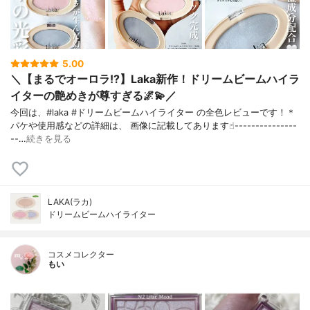
5.00
＼【まるでオーロラ!?】Laka新作！ドリームビームハイラ
イターの艶めきが尊すぎる🌌💫／
今回は、#laka #ドリームビームハイライター の全色レビューです！＊
パケや使用感などの詳細は、 画像に記載してあります☝︎---------------
--…
続きを見る
LAKA(ラカ)
ドリームビームハイライター
コスメコレクター
もい