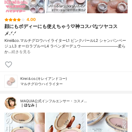
4.00
顔にもボディーにも使えちゃう♡神コスパなツヤコス
メ.ᐟ.ᐟ
Kirei&co.マルチグロウハイライターL1 ピンクパールL2 シャンパンベー
ジュL3 オーロラブルーL4 ラベンダーデュウ──────────────柔ら
か…
続きを見る
Kirei＆co.(キレイアンドコー)
マルチグロウハイライター
MAQUIA公式インフルエンサー・コスメ…
｜ほなみ｜