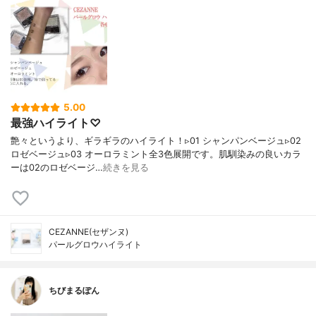
5.00
最強ハイライト♡
艶々というより、ギラギラのハイライト！▹01 シャンパンベージュ▹02
ロゼベージュ▹03 オーロラミント全3色展開です。肌馴染みの良いカラ
ーは02のロゼベージ…
続きを見る
CEZANNE(セザンヌ)
パールグロウハイライト
ちびまるぽん