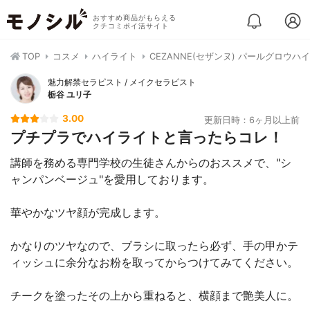
おすすめ商品がもらえる
クチコミポイ活サイト
TOP
コスメ
ハイライト
CEZANNE(セザンヌ) パールグロウハ
魅力解禁セラピスト / メイクセラピスト
栃谷 ユリ子
3.00
更新日時：6ヶ月以上前
プチプラでハイライトと言ったらコレ！
講師を務める専門学校の生徒さんからのおススメで、"シ
ャンパンベージュ"を愛用しております。
華やかなツヤ顔が完成します。
かなりのツヤなので、ブラシに取ったら必ず、手の甲かテ
ィッシュに余分なお粉を取ってからつけてみてください。
チークを塗ったその上から重ねると、横顔まで艶美人に。