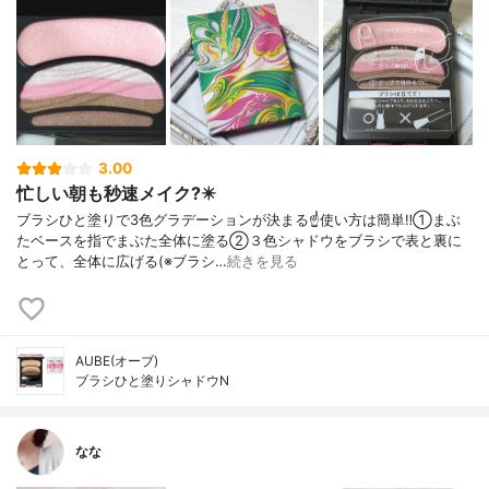
3.00
忙しい朝も秒速メイク?️✴️
ブラシひと塗りで3色グラデーションが決まる☝️使い方は簡単‼️①まぶ
たベースを指でまぶた全体に塗る②３色シャドウをブラシで表と裏に
とって、全体に広げる(※ブラシ…
続きを見る
AUBE(オーブ)
ブラシひと塗りシャドウN
なな