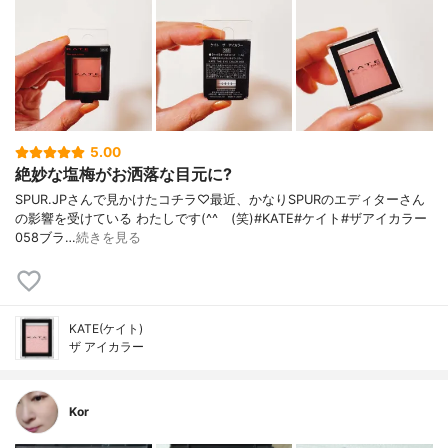
5.00
絶妙な塩梅がお洒落な目元に?
SPUR.JPさんで見かけたコチラ♡最近、かなりSPURのエディターさん
の影響を受けている わたしです(^^ゞ(笑)#KATE#ケイト#ザアイカラー
058ブラ…
続きを見る
KATE(ケイト)
ザ アイカラー
Kor