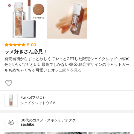
5.00
ラメ好きさん必見！
発売当初からずっと欲しくてやっとGETした限定シェイクシャドウ🥺💓
色といい､ツヤといい最高でしかない😭😭.限定デザインのキャットガー
ルもめちゃくちゃ可愛いしオレ…
続きを見る
Fujiko(フジコ)
シェイクシャドウ SV
30代のコスメ・スキンケアオタク
sachiko