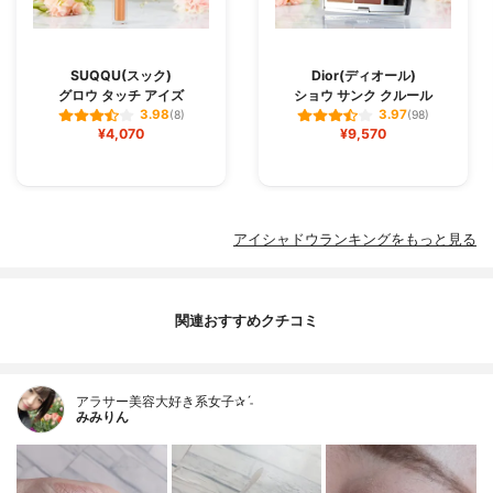
SUQQU(スック)
Dior(ディオール)
グロウ タッチ アイズ
ショウ サンク クルール
3.98
3.97
(8)
(98)
¥4,070
¥9,570
アイシャドウランキングをもっと見る
関連おすすめクチコミ
アラサー美容大好き系女子✰ˊ˗
みみりん