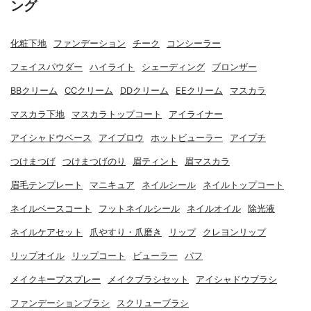
ング
化粧下地
ファンデーション
チーク
コンシーラー
フェイスパウダー
ハイライト
シェーディング
ブロンザー
BBクリーム
CCクリーム
DDクリーム
EEクリーム
マスカラ
マスカラ下地
マスカラトップコート
アイライナー
アイシャドウベース
アイブロウ
ホットビューラー
アイプチ
つけまつげ
つけまつげのり
眉ティント
眉マスカラ
眉毛テンプレート
マニキュア
ネイルシール
ネイルトップコート
ネイルベースコート
フットネイルシール
ネイルオイル
除光液
ネイルケアセット
爪やすり・爪磨き
リップ
クレヨンリップ
リップオイル
リップコート
ビューラー
パフ
メイクキープスプレー
メイクブラシセット
アイシャドウブラシ
ファンデーションブラシ
スクリューブラシ