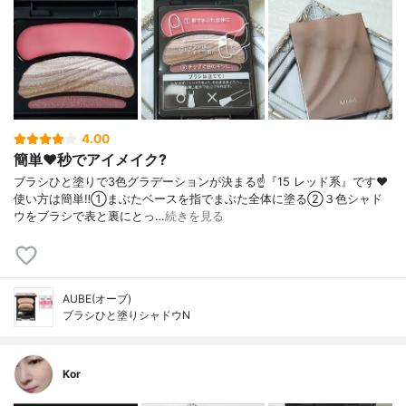
4.00
簡単❤️秒でアイメイク?
ブラシひと塗りで3色グラデーションが決まる☝️『15 レッド系』です❤️
使い方は簡単‼️①まぶたベースを指でまぶた全体に塗る②３色シャド
ウをブラシで表と裏にとっ…
続きを見る
AUBE(オーブ)
ブラシひと塗りシャドウN
Kor