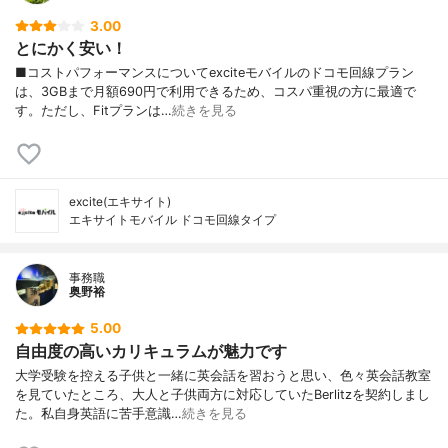
3.00
とにかく安い！
■コストパフォーマンスについてexciteモバイルのドコモ回線プラン
は、3GBまで月額690円で利用できるため、コスパ重視の方に最適で
す。ただし、Fitプランは…
続きを見る
excite(エキサイト)
エキサイトモバイル ドコモ回線タイプ
事務職
奥野裕
5.00
自由度の高いカリキュラムが魅力です
大学受験を控える子供と一緒に英会話を習おうと思い、色々英会話教室
を見ていたところ、大人と子供両方に対応していたBerlitzを契約しまし
た。私自身英語に苦手意識…
続きを見る