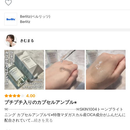
Berlitz(ベルリッツ)
Berlitz
きむまる
4.00
プチプチ入りのカプセルアンプル⭐︎
୨୧┈┈┈┈┈┈┈┈┈┈┈┈┈┈┈┈┈┈୨୧SKIN1004トーンブライト
ニング カプセルアンプル🫧▪︎特徴マダガスカル産CICA成分がふんだんに
配合されていて…
続きを見る