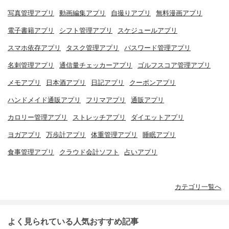
写真管理アプリ
動画編集アプリ
自撮りアプリ
無料漫画アプリ
電子書籍アプリ
シフト管理アプリ
スケジュールアプリ
スマホ依存アプリ
タスク管理アプリ
パスワード管理アプリ
名刺管理アプリ
通信量チェッカーアプリ
ゴルフスコア管理アプリ
メモアプリ
日本酒アプリ
日記アプリ
クーポンアプリ
ハンドメイド通販アプリ
フリマアプリ
通販アプリ
カロリー管理アプリ
ストレッチアプリ
ダイエットアプリ
ヨガアプリ
万歩計アプリ
体重管理アプリ
睡眠アプリ
食事管理アプリ
クラウド会計ソフト
占いアプリ
カテゴリ一覧へ
よく見られている人気おすすめ記事