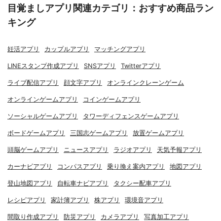
目覚ましアプリ関連カテゴリ：おすすめ商品ラン
キング
妊活アプリ
カップルアプリ
マッチングアプリ
LINEスタンプ作成アプリ
SNSアプリ
Twitterアプリ
ライブ配信アプリ
顔文字アプリ
オンラインクレーンゲーム
オンラインゲームアプリ
コインゲームアプリ
ソーシャルゲームアプリ
タワーディフェンスゲームアプリ
ボードゲームアプリ
三国志ゲームアプリ
放置ゲームアプリ
頭脳ゲームアプリ
ニュースアプリ
ラジオアプリ
天気予報アプリ
カーナビアプリ
コンパスアプリ
乗り換え案内アプリ
地図アプリ
登山地図アプリ
自転車ナビアプリ
タクシー配車アプリ
レシピアプリ
家計簿アプリ
株アプリ
環境音アプリ
間取り作成アプリ
防災アプリ
カメラアプリ
写真加工アプリ