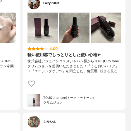
メ…
FairyROCK
4.00
軽い使用感でしっとりとした使い心地✨
SIONc-
株式会社アジュバンコスメジャパン様からTOUQU to tone
ジュラン今回
クリムジョンを提供いただきました！『うるおいバリア』
＋『エイジングケア*1』を両立した、角質層…
続きを見る
TOUQU to tone(トークトゥトーン)
クリムジョン
シルシル