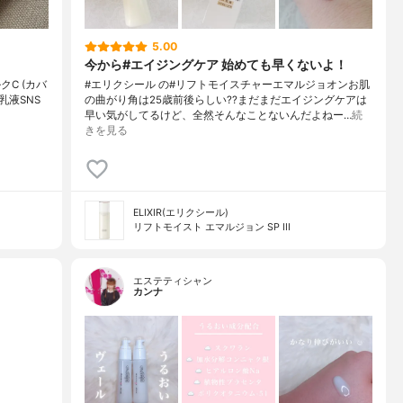
5.00
今から#エイジングケア 始めても早くないよ！
クC (カバ
#エリクシール の#リフトモイスチャーエマルジョオンお肌
乳液SNS
の曲がり角は25歳前後らしい??まだまだエイジングケアは
早い気がしてるけど、全然そんなことないんだよねー…
続
きを見る
ELIXIR(エリクシール)
リフトモイスト エマルジョン SP III
エステティシャン
カンナ