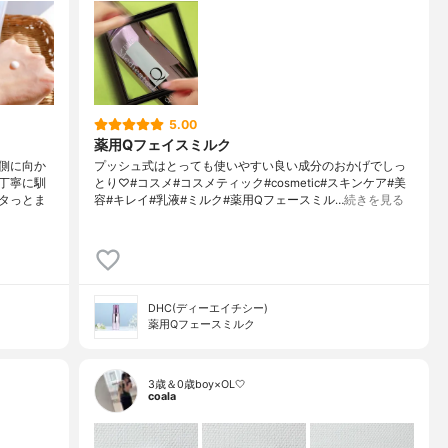
5.00
薬用Qフェイスミルク
側に向か
プッシュ式はとっても使いやすい良い成分のおかげでしっ
丁寧に馴
とり♡#コスメ#コスメティック#cosmetic#スキンケア#美
タっとま
容#キレイ#乳液#ミルク#薬用Qフェースミル…
続きを見る
DHC(ディーエイチシー)
薬用Qフェースミルク
3歳＆0歳boy×OL🤍
coala