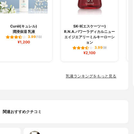
Curél(キュレル)
SK-II(エスケーツー)
潤浸保湿 乳液
R.N.A.パワーラディカルニュー
エイジエアリーミルキーローシ
3.99
(13)
¥1,200
ョン
3.99
(9)
¥2,100
乳液ランキングをもっと見る
関連おすすめクチコミ