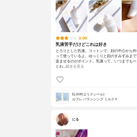
3.00
乳液苦手だけどこれは好き
とろりとした乳液。コットンで、顔の中心から外
って使っているよ。ゆっくりと顔のすみずみまで
染ませるのがポイント。乳液って、いつまでもペ
とわ…
続きを見る
ELIXIR(エリクシール)
ルフレ バランシング ミルク Ⅱ
にる