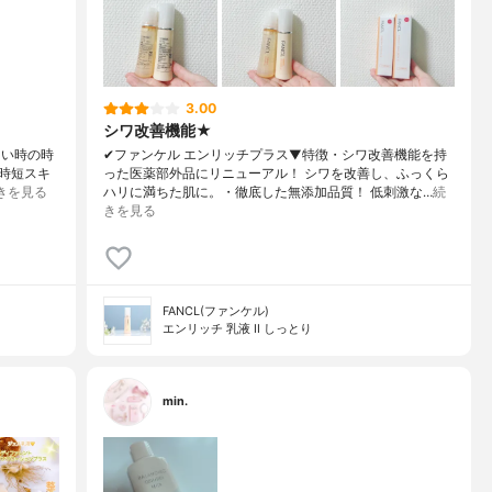
3.00
シワ改善機能★
しい時の時
✔︎ファンケル エンリッチプラス▼特徴・シワ改善機能を持
#時短スキ
った医薬部外品にリニューアル！ シワを改善し、ふっくら
きを見る
ハリに満ちた肌に。・徹底した無添加品質！ 低刺激な…
続
きを見る
FANCL(ファンケル)
エンリッチ 乳液 II しっとり
min.