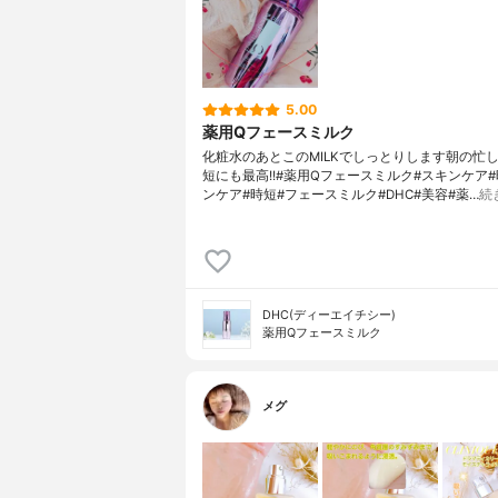
5.00
薬用Qフェースミルク
化粧水のあとこのMILKでしっとりします朝の忙
短にも最高!!#薬用Qフェースミルク#スキンケア
ンケア#時短#フェースミルク#DHC#美容#薬…
続
DHC(ディーエイチシー)
薬用Qフェースミルク
メグ