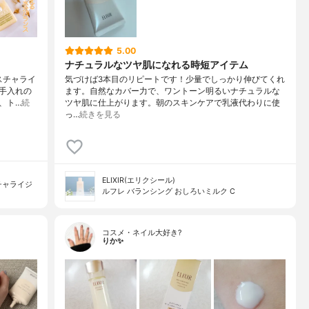
5.00
ナチュラルなツヤ肌になれる時短アイテム
スチャライ
気づけば3本目のリピートです！少量でしっかり伸びてくれ
手入れの
ます。自然なカバー力で、ワントーン明るいナチュラルな
、ト…
続
ツヤ肌に仕上がります。朝のスキンケアで乳液代わりに使
っ…
続きを見る
ELIXIR(エリクシール)
チャライジ
ルフレ バランシング おしろいミルク C
コスメ・ネイル大好き?
りか✨