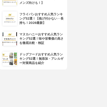
メンズ向けも！】
フライパンおすすめ人気ランキ
ング52選！【焦げ付かない・長
ALBION(アルビオン)
d program(d プログラム)
持ち！2026最新】
エクサージュホワイト ホワイ
ホワイトニングクリア エマル
トライズ ミルク Ⅱ
ジョン
3.99
3.99
(6)
(5)
マヌカハニーおすすめ人気ラン
¥3,630
¥3,396
キング52選！味や栄養価の高さ
を徹底比較・検証
ドッグフードおすすめ人気ラン
キング52選！無添加・アレルギ
ー対策商品を紹介