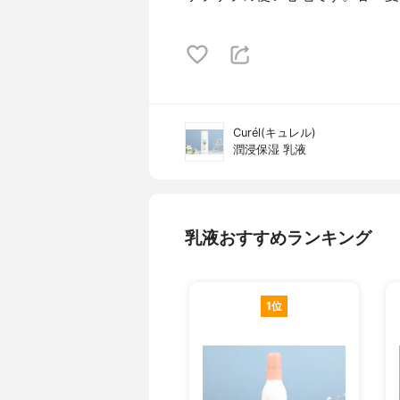
Curél(キュレル)
潤浸保湿 乳液
乳液おすすめランキング
1位