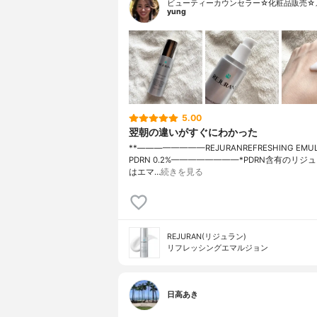
ビューティーカウンセラー☆化粧品販売☆
yung
5.00
翌朝の違いがすぐにわかった
**————————⁡REJURAN⁡REFRESHING EMUL
PDRN 0.2%⁡————————⁡⁡⁡⁡*PDRN含有のリ
はエマ…
続きを見る
REJURAN(リジュラン)
リフレッシングエマルジョン
日高あき