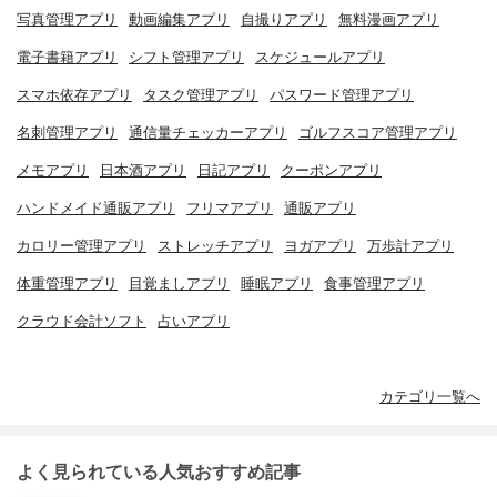
写真管理アプリ
動画編集アプリ
自撮りアプリ
無料漫画アプリ
電子書籍アプリ
シフト管理アプリ
スケジュールアプリ
スマホ依存アプリ
タスク管理アプリ
パスワード管理アプリ
名刺管理アプリ
通信量チェッカーアプリ
ゴルフスコア管理アプリ
メモアプリ
日本酒アプリ
日記アプリ
クーポンアプリ
ハンドメイド通販アプリ
フリマアプリ
通販アプリ
カロリー管理アプリ
ストレッチアプリ
ヨガアプリ
万歩計アプリ
体重管理アプリ
目覚ましアプリ
睡眠アプリ
食事管理アプリ
クラウド会計ソフト
占いアプリ
カテゴリ一覧へ
よく見られている人気おすすめ記事