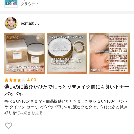
クラウティ
pontaჱ̒( . ̫ .
4.00
薄いのに液ひたひたでしっとり🤎メイク前にも良いトナー
パッド✨️
#PR SKIN1004さまから商品提供いただきました🤎♡⃛ SKIN1004 センテ
ラ クイック カーミングパッド薄いのに液ヒタヒタで、付けたあと拭き
取りを行…
続きを見る