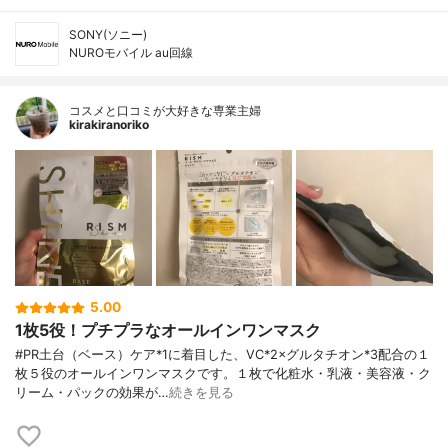
SONY(ソニー)
NUROモバイル au回線
コスメと口コミが大好きな専業主婦
kirakiranoriko
5.00
1枚5役！プチプラなオールインワンマスク
#PR土台（ベース）ケア*1に着目した、VC*2×グルタチオン*3配合の１
枚５役のオールインワンマスクです。１枚で化粧水・乳液・美容液・ク
リーム・パックの効果が…
続きを見る