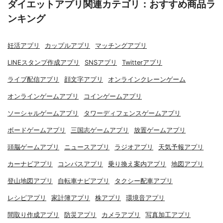
ダイエットアプリ関連カテゴリ：おすすめ商品ラ
ンキング
妊活アプリ
カップルアプリ
マッチングアプリ
LINEスタンプ作成アプリ
SNSアプリ
Twitterアプリ
ライブ配信アプリ
顔文字アプリ
オンラインクレーンゲーム
オンラインゲームアプリ
コインゲームアプリ
ソーシャルゲームアプリ
タワーディフェンスゲームアプリ
ボードゲームアプリ
三国志ゲームアプリ
放置ゲームアプリ
頭脳ゲームアプリ
ニュースアプリ
ラジオアプリ
天気予報アプリ
カーナビアプリ
コンパスアプリ
乗り換え案内アプリ
地図アプリ
登山地図アプリ
自転車ナビアプリ
タクシー配車アプリ
レシピアプリ
家計簿アプリ
株アプリ
環境音アプリ
間取り作成アプリ
防災アプリ
カメラアプリ
写真加工アプリ