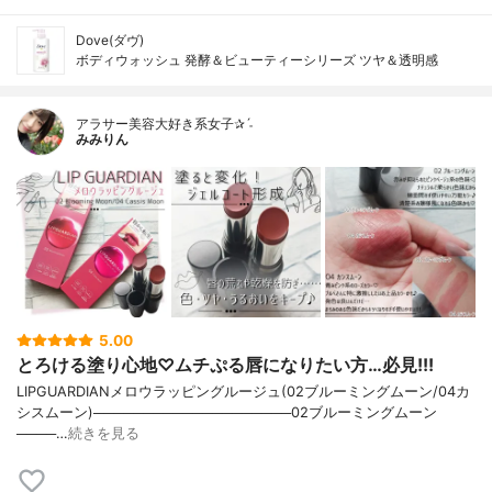
Dove(ダヴ)
ボディウォッシュ 発酵＆ビューティーシリーズ ツヤ＆透明感
アラサー美容大好き系女子✰ˊ˗
みみりん
5.00
とろける塗り心地♡ムチぷる唇になりたい方…必見!!!
LIPGUARDIANメロウラッピングルージュ(02ブルーミングムーン/04カ
シスムーン)────────────────────02ブルーミングムーン
────…
続きを見る