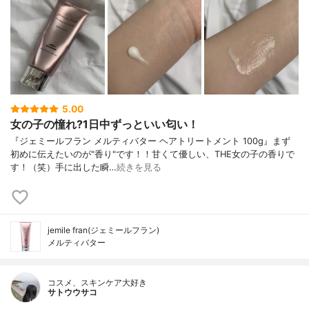
5.00
女の子の憧れ?1日中ずっといい匂い！
『ジェミールフラン メルティバター ヘアトリートメント 100g』まず
初めに伝えたいのが"香り"です！！甘くて優しい、THE女の子の香りで
す！（笑）手に出した瞬…
続きを見る
jemile fran(ジェミールフラン)
メルティバター
コスメ、スキンケア大好き
サトウウサコ