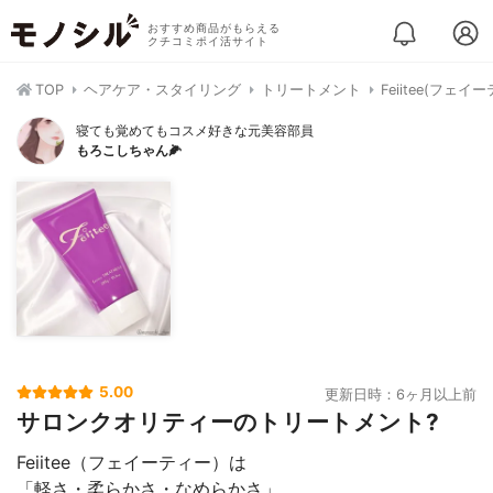
おすすめ商品がもらえる
クチコミポイ活サイト
TOP
ヘアケア・スタイリング
トリートメント
Feiitee(フェ
寝ても覚めてもコスメ好きな元美容部員
もろこしちゃん🌽
5.00
更新日時：6ヶ月以上前
サロンクオリティーのトリートメント?
Feiitee（フェイーティー）は
「軽さ・柔らかさ・なめらかさ」