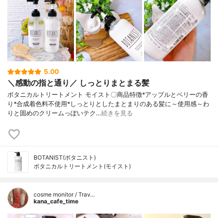
5.00
＼感動の指と通り／ しっとりまとまる髪
ボタニカルトリートメント モイスト〇商品特徴*アップルとベリーの香
り*合成着色料不使用*しっとりとしたまとまりのある髪に～使用感～わ
りと固めのクリームっぽいテク…
続きを見る
BOTANIST(ボタニスト)
ボタニカルトリートメント(モイスト)
cosme monitor / Trav…
kana_cafe_time