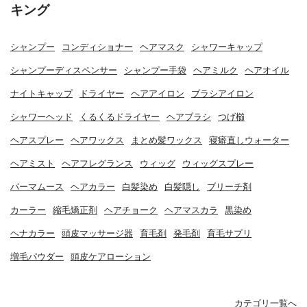
キング
シャンプー
コンディショナー
ヘアマスク
シャワーキャップ
シャンプーディスペンサー
シャンプー手袋
ヘアミルク
ヘアオイル
ナイトキャップ
ドライヤー
ヘアアイロン
ブラシアイロン
シャワーヘッド
くるくるドライヤー
ヘアブラシ
つげ櫛
ヘアスプレー
ヘアワックス
まとめ髪ワックス
寝癖直しウォーター
ヘアミスト
ヘアフレグランス
ウィッグ
ウィッグスプレー
パーマムース
ヘアカラー
白髪染め
白髪隠し
ブリーチ剤
カーラー
縮毛矯正剤
ヘアチョーク
ヘアマスカラ
黒染め
ヘナカラー
頭皮マッサージ器
育毛剤
発毛剤
育毛サプリ
増毛パウダー
頭皮ケアローション
カテゴリ一覧へ