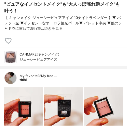
"ピュアなイノセントメイク"も"大人っぽ濡れ艶メイク"も
叶う！
【 キャンメイク ジューシーピュアアイズ 10ナイトラベンダー 】▼ パ
レット左 ▼イノセントなオーロラ偏光パール▼ パレット中央 ▼他のシ
ャドウに重ねて濡れ艶…
続きを見る
CANMAKE(キャンメイク)
ジューシーピュアアイズ
My favorite♡My free …
thihi