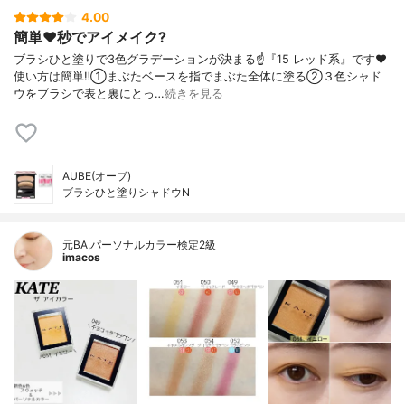
4.00
簡単❤️秒でアイメイク?
ブラシひと塗りで3色グラデーションが決まる☝️『15 レッド系』です❤️
使い方は簡単‼️①まぶたベースを指でまぶた全体に塗る②３色シャド
ウをブラシで表と裏にとっ…
続きを見る
AUBE(オーブ)
ブラシひと塗りシャドウN
元BA,パーソナルカラー検定2級
imacos