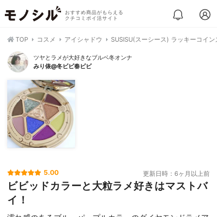
おすすめ商品がもらえる
クチコミポイ活サイト
TOP
コスメ
アイシャドウ
SUSISU(スーシース) ラッキーコイ
ツヤとラメが大好きなブルベ冬オンナ
みり俵@冬ビビ春ビビ
5.00
更新日時：6ヶ月以上前
ビビッドカラーと大粒ラメ好きはマストバ
イ！