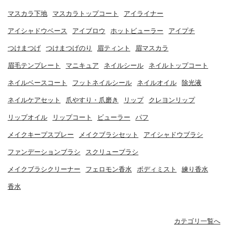
マスカラ下地
マスカラトップコート
アイライナー
アイシャドウベース
アイブロウ
ホットビューラー
アイプチ
つけまつげ
つけまつげのり
眉ティント
眉マスカラ
眉毛テンプレート
マニキュア
ネイルシール
ネイルトップコート
ネイルベースコート
フットネイルシール
ネイルオイル
除光液
ネイルケアセット
爪やすり・爪磨き
リップ
クレヨンリップ
リップオイル
リップコート
ビューラー
パフ
メイクキープスプレー
メイクブラシセット
アイシャドウブラシ
ファンデーションブラシ
スクリューブラシ
メイクブラシクリーナー
フェロモン香水
ボディミスト
練り香水
香水
カテゴリ一覧へ