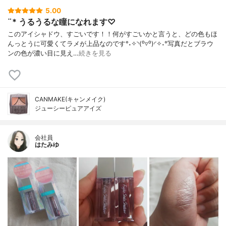
5.00
¨* うるうるな瞳になれます♡
このアイシャドウ、すごいです！！何がすごいかと言うと、どの色もほ
んっとうに可愛くてラメが上品なのです°˖✧◝(⁰▿⁰)◜✧˖°写真だとブラウ
ンの色が濃い目に見え…
続きを見る
CANMAKE(キャンメイク)
ジューシーピュアアイズ
会社員
はたみゆ