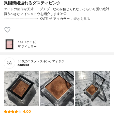
異国情緒溢れるダスティピンク
ケイトの新作が天才…！プチプラなのが信じられないくらい可愛い絶対
買うべきなアイシャドウを紹介します🏹🤍
┈┈┈┈┈┈┈┈┈┈⚪︎KATE ザ アイカラー …
続きを見る
KATE(ケイト)
ザ アイカラー
30代のコスメ・スキンケアオタク
sachiko
4.00