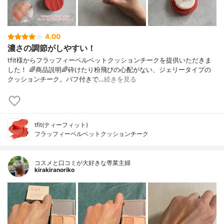
4.00
濃さの調節がしやすい！
tfit様からフラッフィーベルベットクッションチークを提供いただきま
した！ 🌈商品説明🌈砕けたり粉飛びの心配がない、ジェリータイプの
クッションチーク。バフ付きで…
続きを見る
tfit(ティーフィット)
フラッフィーベルベットクッションチーク
コスメと口コミが大好きな専業主婦
kirakiranoriko