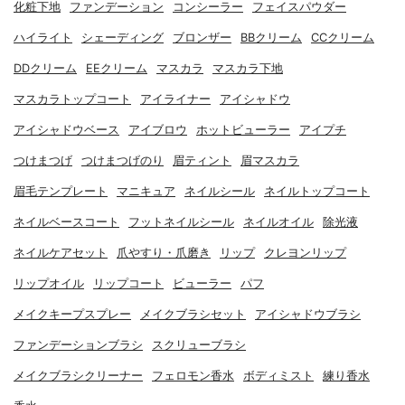
化粧下地
ファンデーション
コンシーラー
フェイスパウダー
ハイライト
シェーディング
ブロンザー
BBクリーム
CCクリーム
DDクリーム
EEクリーム
マスカラ
マスカラ下地
マスカラトップコート
アイライナー
アイシャドウ
アイシャドウベース
アイブロウ
ホットビューラー
アイプチ
つけまつげ
つけまつげのり
眉ティント
眉マスカラ
眉毛テンプレート
マニキュア
ネイルシール
ネイルトップコート
ネイルベースコート
フットネイルシール
ネイルオイル
除光液
ネイルケアセット
爪やすり・爪磨き
リップ
クレヨンリップ
リップオイル
リップコート
ビューラー
パフ
メイクキープスプレー
メイクブラシセット
アイシャドウブラシ
ファンデーションブラシ
スクリューブラシ
メイクブラシクリーナー
フェロモン香水
ボディミスト
練り香水