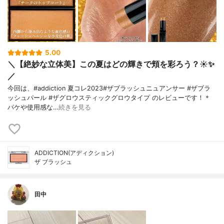
5.00
＼【絶妙な立体美】この夏はどの輝きで頬を彩ろう？☀️✨
／
今回は、#addiction 夏コレ2023#ザブラッシュニュアンサー #ザブラ
ッシュパール #ザグロウスティックグロウタイプ のレビューです！＊
パケや使用感な…
続きを見る
ADDICTION(アディクション)
ザ ブラッシュ
田中