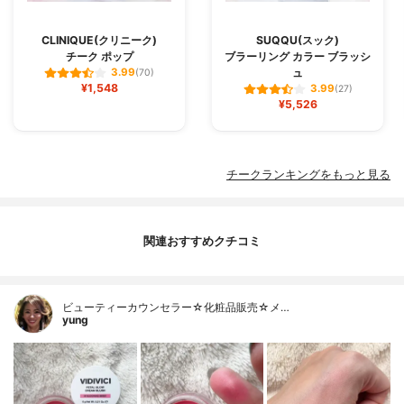
CLINIQUE(クリニーク)
SUQQU(スック)
チーク ポップ
ブラーリング カラー ブラッシ
ュ
3.99
(70)
¥1,548
3.99
(27)
¥5,526
チークランキングをもっと見る
関連おすすめクチコミ
ビューティーカウンセラー☆化粧品販売☆メ…
yung