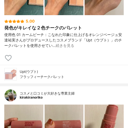
5.00
発色がキレイな２色チークのパレット
使用色 01 カームビーチ：こなれた印象に仕上げるオレンジベージュ安
達祐実さんがプロデュースしたコスメブランド「Upt（ウプト）」のチ
ークパレットを使用させてい…
続きを見る
Upt(ウプト)
フラッフィーチークパレット
コスメと口コミが大好きな専業主婦
kirakiranoriko