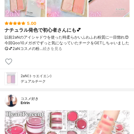
5.00
ナチュラル発色で初心者さんにも💕
以前2aNのアイシャドウを使った時柔らかいふわふわ粉質に一目惚れ😍⁡
今回Qoo10メガポでずっと気になっていたチークをGETしちゃいました
😋💕⁡2aNコスメの粉…
続きを見る
2aN(トゥエイエン)
デュアルチーク
コスメ好き
Eririn