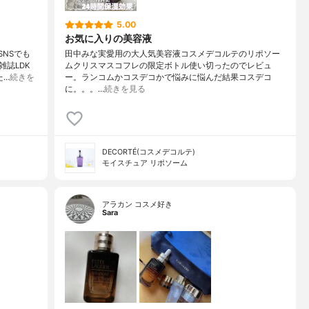
5.00
お気に入りの美容液
NSでも
田中みな実愛用の大人気美容液コスメデコルテのリポソー
誌LDK
ムクリスマスコフレの限定ボトル使い切ったのでレビュ
た…
続きを
ー。ランコムかコスデコかで悩みに悩んだ結果コスデコ
に。。。…
続きを見る
DECORTÉ(コスメデコルテ)
モイスチュア リポソーム
アラカン コスメ好き
Sara