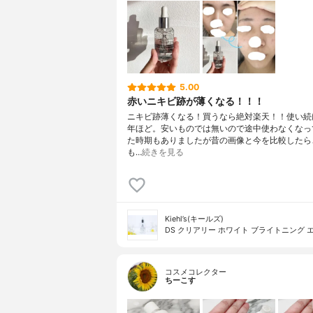
5.00
赤いニキビ跡が薄くなる！！！
ニキビ跡薄くなる！買うなら絶対楽天！！使い続
年ほど。安いものでは無いので途中使わなくなっ
た時期もありましたが昔の画像と今を比較したら
も…
続きを見る
Kiehl’s(キールズ)
DS クリアリー ホワイト ブライトニング 
コスメコレクター
ちーこす