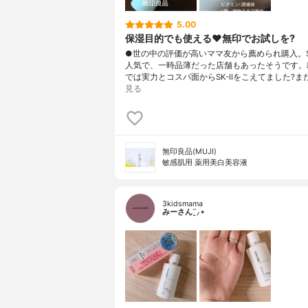
5.00
保湿目的でも使える♥️無印でお試しを?
●世の中の評価が高いママ友から薦められ購入。S
人気で、一時品薄だった店舗もあったそうです。雑
では実力とコスパ面からSK-IIをこえてました?ま
見る
無印良品(MUJI)
敏感肌用 薬用美白美容液
3kidsmama
みーさん¨̮⸝⋆