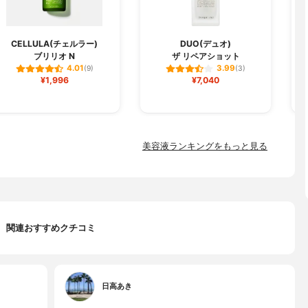
CELLULA(チェルラー)
DUO(デュオ)
ブリリオ N
ザ リペアショット
フ
4.01
3.99
(9)
(3)
¥1,996
¥7,040
美容液ランキングをもっと見る
関連おすすめクチコミ
日高あき