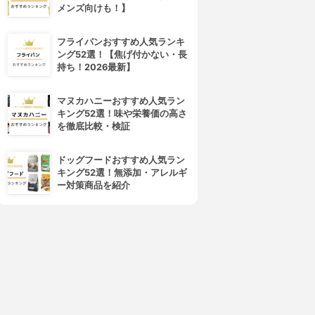
メンズ向けも！】
フライパンおすすめ人気ランキ
フレイスラボ
LANCOME(ランコム)
ング52選！【焦げ付かない・長
レイスラボ FLAIS LABO ホ
ジェニフィック アルティメ セ
持ち！2026最新】
ワイト VC セラム
ラム
3.99
3.98
(54)
¥3,278
¥17,820
マヌカハニーおすすめ人気ラン
キング52選！味や栄養価の高さ
を徹底比較・検証
ドッグフードおすすめ人気ラン
キング52選！無添加・アレルギ
ー対策商品を紹介