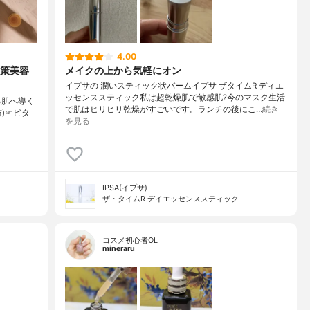
4.00
対策美容
メイクの上から気軽にオン
イプサの 潤いスティック状バームイプサ ザタイムR ディエ
ッセンススティック私は超乾燥肌で敏感肌?今のマスク生活
る肌へ導く
で肌はヒリヒリ乾燥がすごいです。ランチの後にこ…
続き
防)☞ビタ
を見る
IPSA(イプサ)
ザ・タイムR デイエッセンススティック
コスメ初心者OL
mineraru