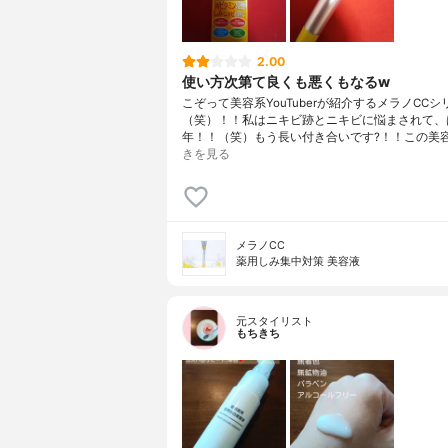
2.00
使い方次第て良くも悪くもなるw
こぞって美容系YouTuberが紹介するメラノCCシ
（笑）！！私はニキビ跡とニキビに悩まされて、
年！！（笑）もう長い付き合いです?！！この美
きを見る
メラノCC
薬用しみ集中対策 美容液
元スタイリスト
もちきち