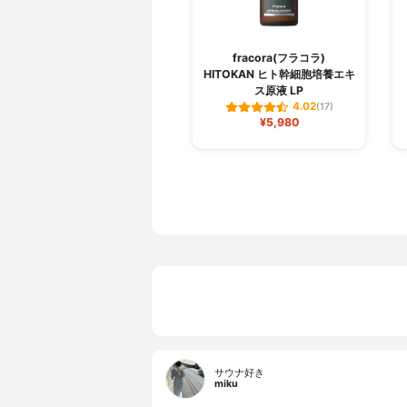
fracora(フラコラ)
HITOKAN ヒト幹細胞培養エキ
ス原液 LP
4.02
(17)
¥5,980
サウナ好き
miku