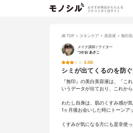
おすすめ商品がもらえる
クチコミポイ活サイト
TOP
スキンケア
美容液
無印良
メイク講師 / ライター
つかお あさこ
3.00
シミが出てくるのを防ぐ
『無印』の美白美容液は、「これ
いうデータが出ており、これから
わたし自身は、肌のくすみ感が気
1ヶ月後お会いした時にトーンア
くすみが気になる方にも是非使っ