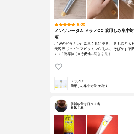
5.00
メンソレータム メラノCC 薬用しみ集中
液
˗ˏˋ Wのビタミンが素早く肌に浸透。 透明感のあ
美容液 ˎˊ˗☞ピュアビタミンC (しみ、そばかす予
ミンE誘導体 (血行促進…
続きを見る
メラノCC
薬用しみ集中対策 美容液
肌質改善を目指す者
みめぐみ