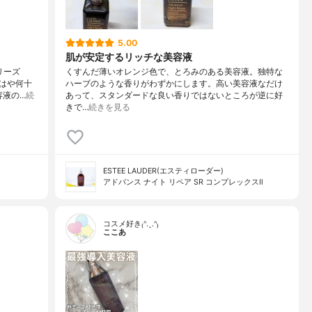
5.00
肌が安定するリッチな美容液
リーズ
くすんだ薄いオレンジ色で、とろみのある美容液。独特な
はや何十
ハーブのような香りがわずかにします。高い美容液なだけ
容液の…
続
あって、スタンダードな良い香りではないところが逆に好
きで…
続きを見る
ESTEE LAUDER(エスティローダー)
アドバンス ナイト リペア SR コンプレックスⅡ
コスメ好き₍ᐢ.ˬ.ᐢ₎
ここあ