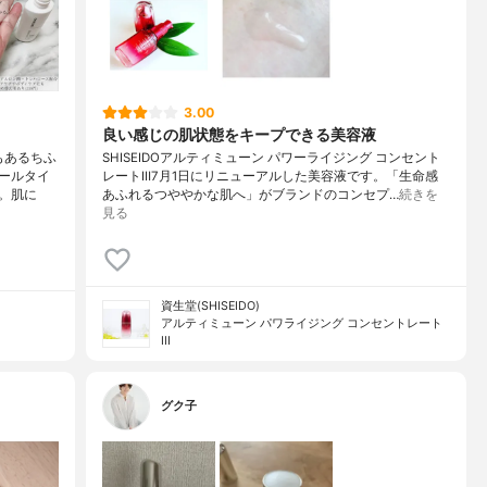
3.00
良い感じの肌状態をキープできる美容液
もあるちふ
SHISEIDOアルティミューン パワーライジング コンセント
ールタイ
レートⅢ7月1日にリニューアルした美容液です。「生命感
。肌に
あふれるつややかな肌へ」がブランドのコンセプ…
続きを
見る
資生堂(SHISEIDO)
アルティミューン パワライジング コンセントレート
III
グク子