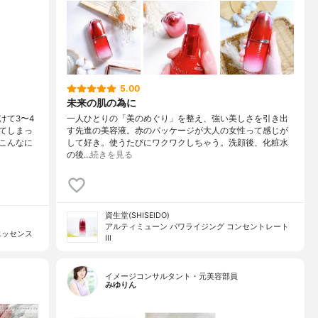
5.00
未来の肌の為に
けて3〜4
一人ひとりの「美のめぐり」を整え、強い美しさを引き出
てしまっ
す先進の美容液。赤のパッケージが大人の女性って感じが
こんなに
して好き。使うたびにワクワクしちゃう。洗顔後、化粧水
の後…
続きを見る
資生堂(SHISEIDO)
アルティミューン パワライジング コンセントレート
エッセンス
III
イメージコンサルタント・元美容部員
みゆりん