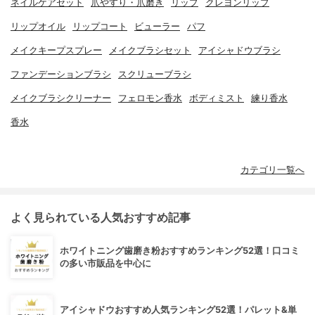
ネイルケアセット
爪やすり・爪磨き
リップ
クレヨンリップ
リップオイル
リップコート
ビューラー
パフ
メイクキープスプレー
メイクブラシセット
アイシャドウブラシ
ファンデーションブラシ
スクリューブラシ
メイクブラシクリーナー
フェロモン香水
ボディミスト
練り香水
香水
カテゴリ一覧へ
よく見られている人気おすすめ記事
ホワイトニング歯磨き粉おすすめランキング52選！口コミ
の多い市販品を中心に
アイシャドウおすすめ人気ランキング52選！パレット&単