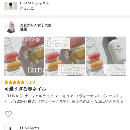
CHANEL(シャネル)
ヴェルニ
美容大好き女子大生
優亜
5.00
可愛すぎる春ネイル
『LUNA (ルナ) ジェルライク マニキュア 《ヴィーナス》《マーズ》』
7ml／330円 (税込)《💛ヴィーナス💛》 黄土色のような深…
続きを見る
LUNA(ルナ)