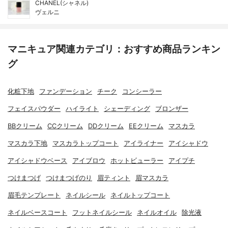
CHANEL(シャネル)
ヴェルニ
マニキュア関連カテゴリ：おすすめ商品ランキン
グ
化粧下地
ファンデーション
チーク
コンシーラー
フェイスパウダー
ハイライト
シェーディング
ブロンザー
BBクリーム
CCクリーム
DDクリーム
EEクリーム
マスカラ
マスカラ下地
マスカラトップコート
アイライナー
アイシャドウ
アイシャドウベース
アイブロウ
ホットビューラー
アイプチ
つけまつげ
つけまつげのり
眉ティント
眉マスカラ
眉毛テンプレート
ネイルシール
ネイルトップコート
ネイルベースコート
フットネイルシール
ネイルオイル
除光液