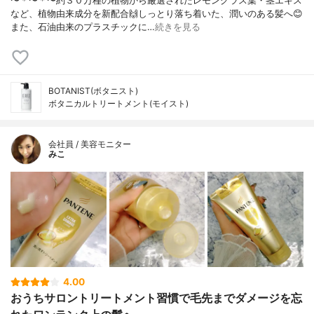
〜＊〜＊〜約３０万種の植物から厳選されたレモングラス葉・茎エキス
など、植物由来成分を新配合🙌しっとり落ち着いた、潤いのある髪へ😊
また、石油由来のプラスチックに…
続きを見る
BOTANIST(ボタニスト)
ボタニカルトリートメント(モイスト)
会社員 / 美容モニター
みこ
4.00
おうちサロントリートメント習慣で毛先までダメージを忘