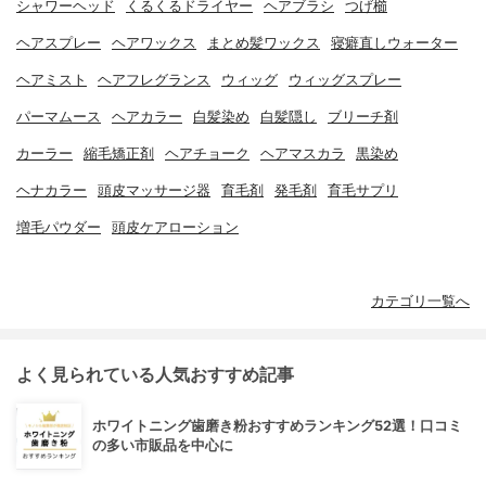
シャワーヘッド
くるくるドライヤー
ヘアブラシ
つげ櫛
ヘアスプレー
ヘアワックス
まとめ髪ワックス
寝癖直しウォーター
ヘアミスト
ヘアフレグランス
ウィッグ
ウィッグスプレー
パーマムース
ヘアカラー
白髪染め
白髪隠し
ブリーチ剤
カーラー
縮毛矯正剤
ヘアチョーク
ヘアマスカラ
黒染め
ヘナカラー
頭皮マッサージ器
育毛剤
発毛剤
育毛サプリ
増毛パウダー
頭皮ケアローション
カテゴリ一覧へ
よく見られている人気おすすめ記事
ホワイトニング歯磨き粉おすすめランキング52選！口コミ
の多い市販品を中心に