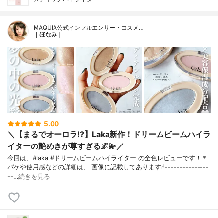
MAQUIA公式インフルエンサー・コスメ…
｜ほなみ｜
5.00
＼【まるでオーロラ!?】Laka新作！ドリームビームハイラ
イターの艶めきが尊すぎる🌌💫／
今回は、#laka #ドリームビームハイライター の全色レビューです！＊
パケや使用感などの詳細は、 画像に記載してあります☝︎---------------
--…
続きを見る