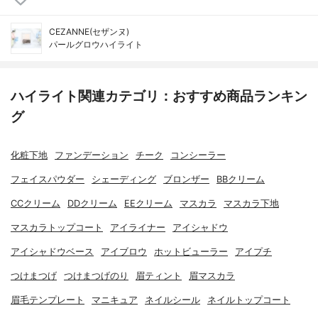
CEZANNE(セザンヌ)
パールグロウハイライト
ハイライト関連カテゴリ：おすすめ商品ランキン
グ
化粧下地
ファンデーション
チーク
コンシーラー
フェイスパウダー
シェーディング
ブロンザー
BBクリーム
CCクリーム
DDクリーム
EEクリーム
マスカラ
マスカラ下地
マスカラトップコート
アイライナー
アイシャドウ
アイシャドウベース
アイブロウ
ホットビューラー
アイプチ
つけまつげ
つけまつげのり
眉ティント
眉マスカラ
眉毛テンプレート
マニキュア
ネイルシール
ネイルトップコート