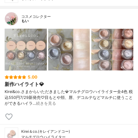
コスメコレクター
もい
5.00
新作ハイライト💎
Kirei&co.さまからいただきました💎マルチグロウハイライター全4色 税
込550円7/29新発売♡目もとや頬、唇、デコルテなどマルチに使うこと
ができるハイラ…
続きを見る
Kirei＆co.(キレイアンドコー)
マルチグロウハイライター