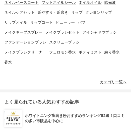
ネイルベースコート
フットネイルシール
ネイルオイル
除光液
ネイルケアセット
爪やすり・爪磨き
リップ
クレヨンリップ
リップオイル
リップコート
ビューラー
パフ
メイクキープスプレー
メイクブラシセット
アイシャドウブラシ
ファンデーションブラシ
スクリューブラシ
メイクブラシクリーナー
フェロモン香水
ボディミスト
練り香水
香水
カテゴリ一覧へ
よく見られている人気おすすめ記事
ホワイトニング歯磨き粉おすすめランキング52選！口コミ
の多い市販品を中心に