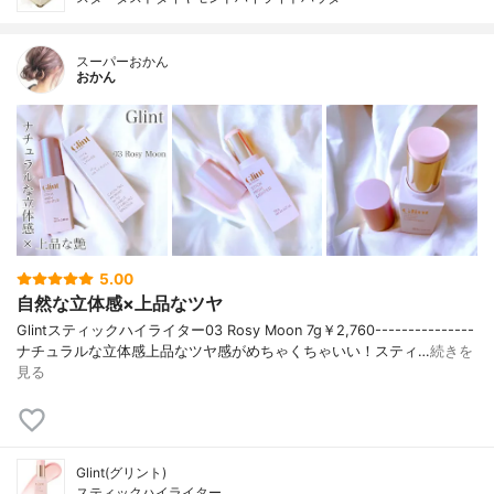
スーパーおかん
おかん
5.00
自然な立体感×上品なツヤ
Glintスティックハイライター03 Rosy Moon 7g￥2,760---------------
ナチュラルな立体感上品なツヤ感がめちゃくちゃいい！スティ…
続きを
見る
Glint(グリント)
スティックハイライター