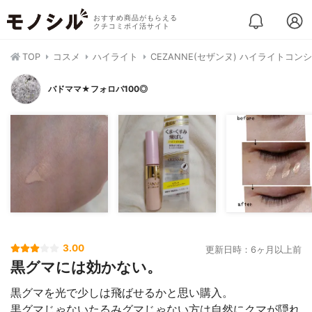
おすすめ商品がもらえる
クチコミポイ活サイト
TOP
コスメ
ハイライト
CEZANNE(セザンヌ) ハイライトコン
バドママ★フォロバ100◎
3.00
更新日時：6ヶ月以上前
黒グマには効かない。
黒グマを光で少しは飛ばせるかと思い購入。
黒グマじゃないたるみグマじゃない方は自然にクマが隠れ