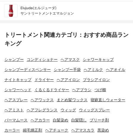
Elujuda(エルジューダ)
サントリートメントエマルジョン
トリートメント関連カテゴリ：おすすめ商品ラン
キング
シャンプー
コンディショナー
ヘアマスク
シャワーキャップ
シャンプーディスペンサー
シャンプー手袋
ヘアミルク
ヘアオイル
ナイトキャップ
ドライヤー
ヘアアイロン
ブラシアイロン
シャワーヘッド
くるくるドライヤー
ヘアブラシ
つげ櫛
ヘアスプレー
ヘアワックス
まとめ髪ワックス
寝癖直しウォーター
ヘアミスト
ヘアフレグランス
ウィッグ
ウィッグスプレー
パーマムース
ヘアカラー
白髪染め
白髪隠し
ブリーチ剤
カーラー
縮毛矯正剤
ヘアチョーク
ヘアマスカラ
黒染め