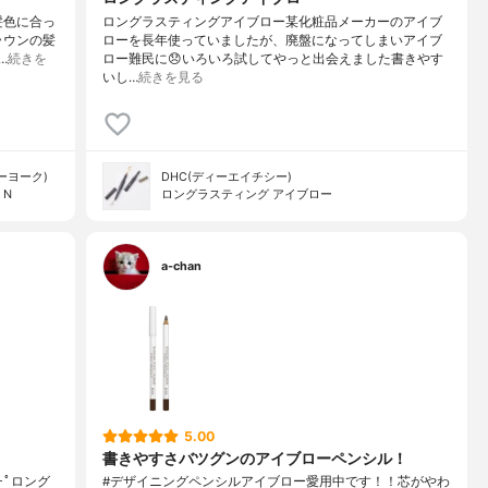
髪色に合っ
ロングラスティングアイブロー某化粧品メーカーのアイブ
ラウンの髪
ローを長年使っていましたが、廃盤になってしまいアイブ
…
続きを
ロー難民に😞いろいろ試してやっと出会えました書きやす
いし…
続きを見る
ューヨーク)
DHC(ディーエイチシー)
 N
ロングラスティング アイブロー
a-chan
5.00
書きやすさバツグンのアイブローペンシル！
｡.｡･ﾟロング
#デザイニングペンシルアイブロー愛用中です！！芯がやわ