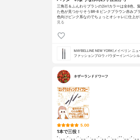
三角芯＆ふんわりブラシの2in1カラーは全8色、
た色が見つかりそうBR-8 ピンクブラウン赤みブ
色向けピンク系なのでちょっとオシャレに仕上が
見る
MAYBELLINE NEW YORK(メイベリン ニ
ファッションブロウ パウダーイン​ペンシル
ネザーランドドワーフ
5.00
1本で三役！
ﾟ･｡.｡･ﾟ･｡.｡･ﾟ･｡.｡･ﾟ･｡.｡･ﾟ･｡.｡･ﾟ･｡.｡･ﾟﾟ･｡.｡･ﾟ･