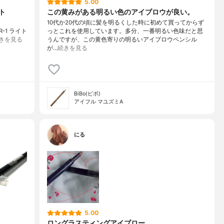
5.00
ト
この黄みがある明るい色のアイブロウが良い。
10代か20代の頃に髪を明るくした時に初めて買ってからず
-1 ライト
っとこれを使用しています。多分、一番明るい色味だと思
きを見る
うんですが、この黄色寄りの明るいアイブロウペンシル
が…
続きを見る
BiBo(ビボ)
アイフル マユズミA
にる
5.00
ロングラスティングアイブロー