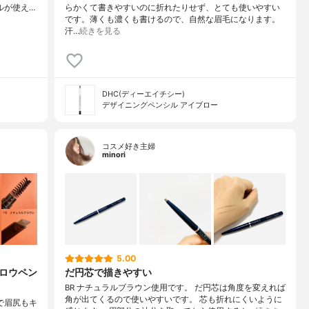
ルが使え…
らかくて書きやすいのに折れたりせず、とても使いやすい
です。薄くも濃くも書けるので、自然な眉毛になります。
汗…
続きを見る
DHC(ディーエイチシー)
デザイニングペンシル アイブロー
コスメ好き主婦
minori
5.00
ブロウペン
だ円芯で描きやすい
BR ナチュラルブラウン使用です。 だ円芯は角度を変えれば
角が出てくるので使いやすいです。 芯も折れにくいように
形で眉尻もキ