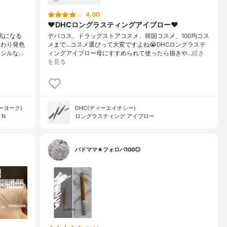
4.00
❤︎DHCロングラスティングアイブロー❤︎
気になる
デパコス、ドラッグストアコスメ、韓国コスメ、100均コス
んわり発色
メまで...コスメ選びって大変ですよね😭DHCロングラステ
シルな…
ィングアイブロー母にすすめられて使ったら描きや…
続き
を見る
ューヨーク)
DHC(ディーエイチシー)
 N
ロングラスティング アイブロー
バドママ★フォロバ100◎