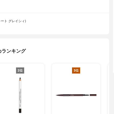
グレート グレイシィ)
めランキング
2位
3位