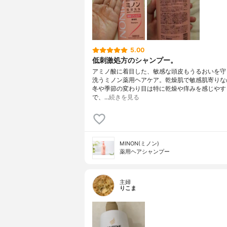
5.00
低刺激処方のシャンプー。
アミノ酸に着目した、敏感な頭皮もうるおいを守
洗うミノン薬用ヘアケア。乾燥肌で敏感肌寄りな
冬や季節の変わり目は特に乾燥や痒みを感じやす
で、…
続きを見る
MINON(ミノン)
薬用ヘアシャンプー
主婦
りこま