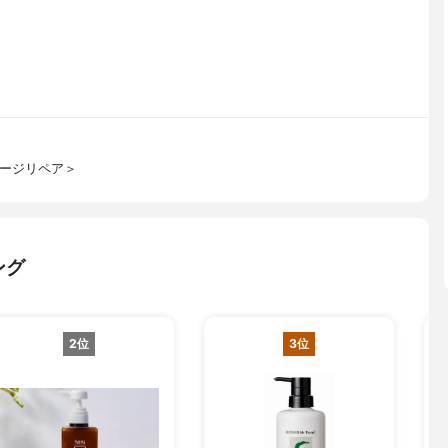
メージリペア＞
ング
2位
3位