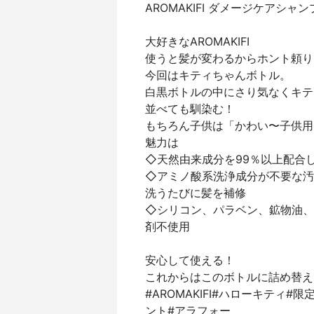
AROMAKIFI ダメージケアシャ
大好きなAROMAKIFI
使うと髪が変わるからホント頼り
今回はキティちゃんボトル。
白黒ボトルの中にさり気なくキテ
並べても馴染む！
もちろん子供は「かわい〜子供用
魅力は
◇天然由来成分を99％以上配合
◇アミノ酸系洗浄成分が不要な汚
洗うたびに髪を補修
◇シリコン、パラベン、鉱物油、
剤不使用
安心して使える！
これからはこのボトルに詰め替え
#AROMAKIFI#ハローキティ
ント#アラフォー