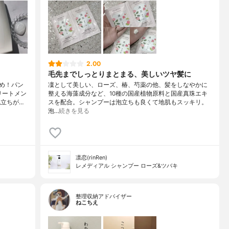
2.00
毛先までしっとりまとまる、美しいツヤ髪に
め！パン
凜として美しい、ローズ、椿、芍薬の他、髪をしなやかに
リートメン
整える海藻成分など、10種の国産植物原料と国産真珠エキ
立ちが…
スを配合。シャンプーは泡立ちも良くて地肌もスッキリ。
泡…
続きを見る
凛恋(rinRen)
レメディアル シャンプー ローズ&ツバキ
整理収納アドバイザー
ねこちえ