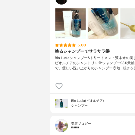
5.00
塗るシャンプーでサラサラ髪
Bio Luciaシャンプー&トリートメント⁡髪本来の
ビオルチアのシャントリ✨⁡.💚シャンプー98%天
で、優しい洗い上がりのシャンプー😊地…
続きを
Bio Lucia(ビオルチア)
シャンプー
美容ブロガー
nana