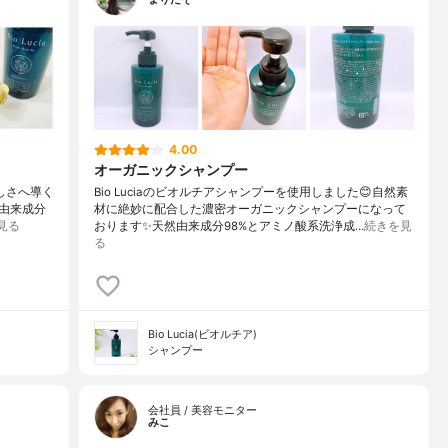
4.00
オーガニックシャンプー
美しさへ導く
Bio Luciaのビオルチアシャンプーを使用しました😊自然素
然由来成分
材に絶妙に配合した濃密オーガニックシャンプーになって
見る
おります✨天然由来成分98%とアミノ酸系洗浄成…
続きを見
る
Bio Lucia(ビオルチア)
シャンプー
会社員 / 美容モニター
みこ