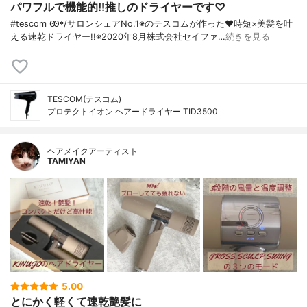
パワフルで機能的!!推しのドライヤーです♡
#tescom Ꙭ꙳/ サロンシェアNo.1※のテスコムが作った♥︎ 時短×美髪を叶
える速乾ドライヤー!! ※2020年8月株式会社セイファ…
続きを見る
TESCOM(テスコム)
プロテクトイオン ヘアードライヤー TID3500
ヘアメイクアーティスト
TAMIYAN
5.00
とにかく軽くて速乾艶髪に