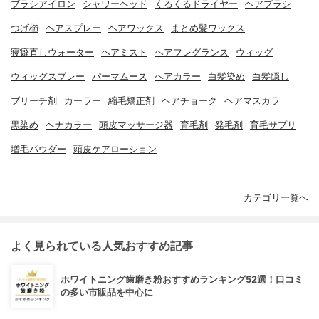
ブラシアイロン
シャワーヘッド
くるくるドライヤー
ヘアブラシ
つげ櫛
ヘアスプレー
ヘアワックス
まとめ髪ワックス
寝癖直しウォーター
ヘアミスト
ヘアフレグランス
ウィッグ
ウィッグスプレー
パーマムース
ヘアカラー
白髪染め
白髪隠し
ブリーチ剤
カーラー
縮毛矯正剤
ヘアチョーク
ヘアマスカラ
黒染め
ヘナカラー
頭皮マッサージ器
育毛剤
発毛剤
育毛サプリ
増毛パウダー
頭皮ケアローション
カテゴリ一覧へ
よく見られている人気おすすめ記事
ホワイトニング歯磨き粉おすすめランキング52選！口コミ
の多い市販品を中心に