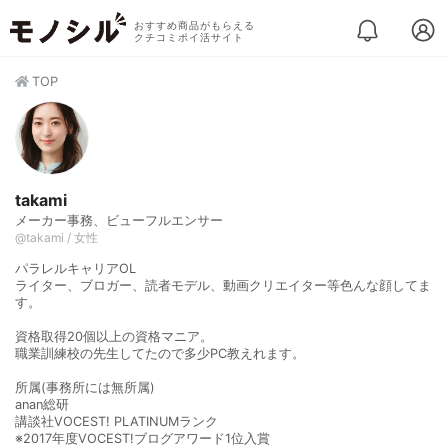
おすすめ商品がもらえる
クチコミポイ活サイト
TOP
takami
メーカー事務、ビューフルエンサー
@takami / 女性
パラレルキャリアOL
ライター、ブロガー、読者モデル、動画クリエイター等色んな顔してま
す。
資格取得20個以上の資格マニア。
職業訓練校の先生してたので多少PC教えれます。
所属(事務所には無所属)
anan総研
講談社VOCEST! PLATINUMランク
※2017年度VOCEST!ブログアワード1位入賞