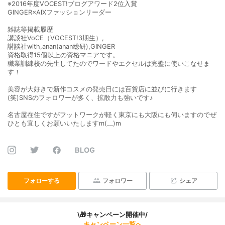
※2016年度VOCEST!ブログアワード2位入賞
GINGER×AlXファッションリーダー
雑誌等掲載履歴
講談社VoCE（VOCEST!3期生）,
講談社with,anan(anan総研),GINGER
資格取得15個以上の資格マニアです。
職業訓練校の先生してたのでワードやエクセルは完璧に使いこなせま
す！
美容が大好きで新作コスメの発売日には百貨店に並びに行きます
(笑)SNSのフォロワーが多く、拡散力も強いです♪
名古屋在住ですがフットワークが軽く東京にも大阪にも伺いますのでぜ
ひとも宜しくお願いいたしますm(__)m
BLOG
フォローする
フォロワー
シェア
\🎁キャンペーン開催中/
キャンペーン一覧へ