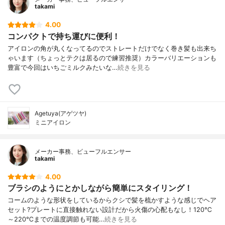
takami
4.00
コンパクトで持ち運びに便利！
アイロンの角が丸くなってるのでストレートだけでなく巻き髪も出来ち
ゃいます（ちょっとテクは居るので練習推奨）カラーバリエーションも
豊富で今回はいちごミルクみたいな…
続きを見る
Agetuya(アゲツヤ)
ミニアイロン
メーカー事務、ビューフルエンサー
takami
4.00
ブラシのようにとかしながら簡単にスタイリング！
コームのような形状をしているからクシで髪を梳かすような感じでヘア
セット?プレートに直接触れない設計だから火傷の心配もなし！120℃
～220℃までの温度調節も可能…
続きを見る