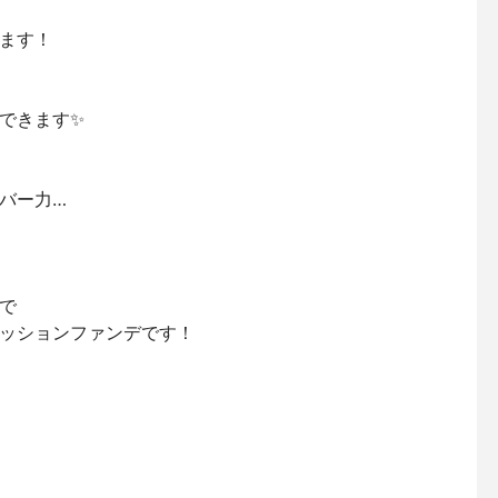
ます！⁡
できます✨⁡
ー力…⁡
⁡
ッションファンデです！⁡