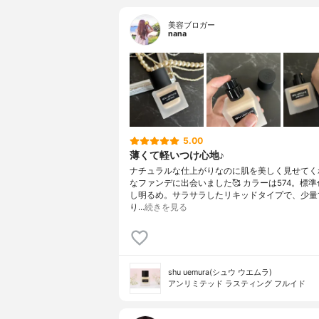
美容ブロガー
nana
5.00
薄くて軽いつけ心地♪
ナチュラルな仕上がりなのに肌を美しく見せてく
なファンデに出会いました🥰 カラーは574。標
し明るめ。サラサラしたリキッドタイプで、少量
り…
続きを見る
shu uemura(シュウ ウエムラ)
アンリミテッド ラスティング フルイド