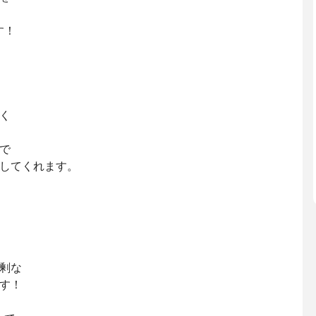
！⁡
⁡
⁡
してくれます。⁡
剰な⁡
す！⁡