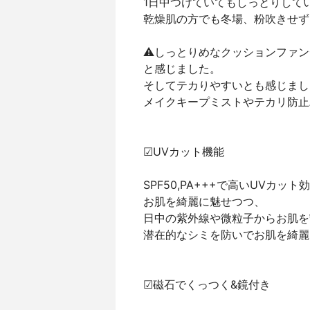
1日中つけていてもしっとりしてい
乾燥肌の方でも冬場、粉吹きせず
⚠しっとりめなクッションファン
と感じました。⁡
そしてテカりやすいとも感じまし
メイクキープミストやテカリ防止
☑UVカット機能⁡
SPF50,PA+++で高いUVカット効
お肌を綺麗に魅せつつ、⁡
日中の紫外線や微粒子からお肌を
潜在的なシミを防いでお肌を綺麗
☑磁石でくっつく&鏡付き⁡