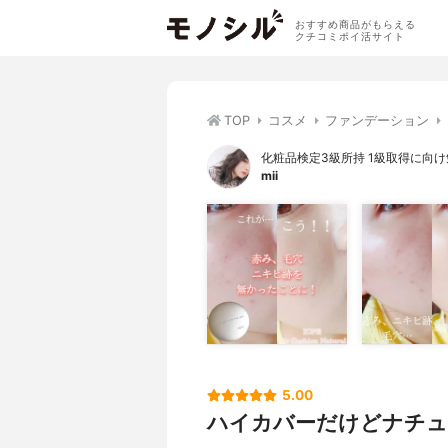
おすすめ商品がもらえる
クチコミポイ活サイト
TOP
コスメ
ファンデーション
化粧品検定3級所持 1級取得に向
mii
5.00
ハイカバーだけどナチュ