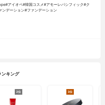
CO#iope#アイオペ#韓国コスメ#アモーレパシフィック#ク
ァンデーション#ファンデーション⁡
ランキング
2位
3位