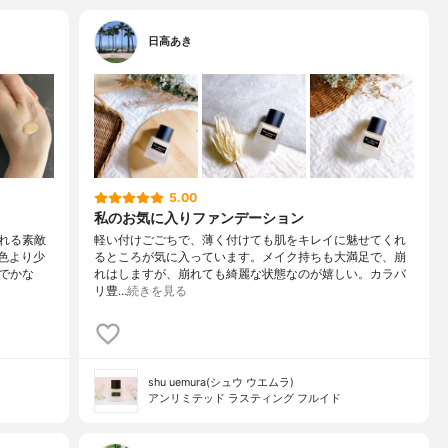
日高あき
5.00
私のお気に入りファンデーション
れる素敵
軽い付けごごちで、薄く付けても肌をキレイに魅せてくれ
準色より少
るところが気に入っています。メイク持ちも大満足で、崩
でかな
れはしますが、崩れても綺麗な状態なのが嬉しい。カラバ
リ豊…
続きを見る
shu uemura(シュウ ウエムラ)
アンリミテッド ラスティング フルイド