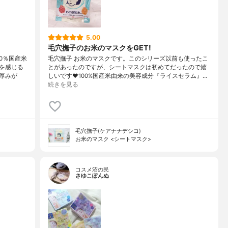
5.00
毛穴撫子のお米のマスクをGET!
0％国産米
毛穴撫子 お米のマスクです。このシリーズ以前も使ったこ
を感じる
とがあったのですが、シートマスクは初めてだったので嬉
厚みが
しいです❤100%国産米由来の美容成分『ライスセラム』…
続きを見る
毛穴撫子(ケアナナデシコ)
お米のマスク <シートマスク>
コスメ沼の民
さゆこぽんぬ