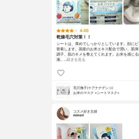
4.00
乾燥毛穴対策！！
シートは、厚めでしっかりとしています。顔にピ
密着します。国産のお米エキス配合で潤い、肌弾
調子、肌のキメを整えてくれます。お米を感じる
液。…
続きを見る
毛穴撫子(ケアナナデシコ)
お米のマスク <シートマスク>
コスメ好き主婦
minori