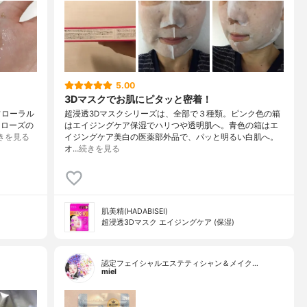
5.00
3Dマスクでお肌にピタッと密着！
 フローラル
超浸透3Dマスクシリーズは、全部で３種類。ピンク色の箱
 ローズの
はエイジングケア保湿でハリつや透明肌へ。青色の箱はエ
きを見る
イジングケア美白の医薬部外品で、パッと明るい白肌へ。
オ…
続きを見る
肌美精(HADABISEI)
超浸透3Dマスク エイジングケア (保湿)
認定フェイシャルエステティシャン＆メイク…
miel