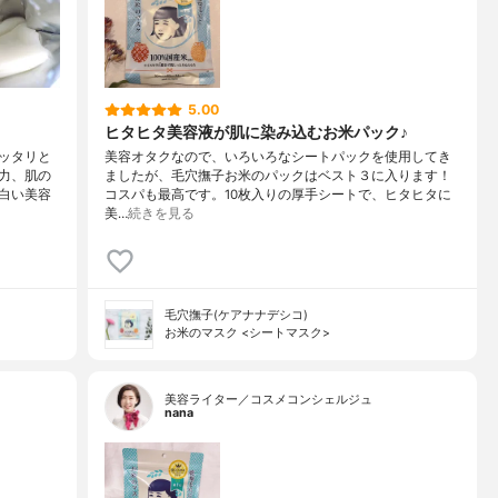
5.00
ヒタヒタ美容液が肌に染み込むお米パック♪
ッタリと
美容オタクなので、いろいろなシートパックを使用してき
力、肌の
ましたが、毛穴撫子お米のパックはベスト３に入ります！
白い美容
コスパも最高です。10枚入りの厚手シートで、ヒタヒタに
美…
続きを見る
毛穴撫子(ケアナナデシコ)
お米のマスク <シートマスク>
美容ライター／コスメコンシェルジュ
nana