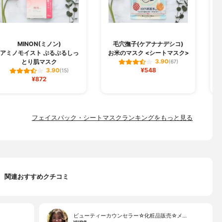
MINON(ミノン)
毛穴撫子(ケアナナデシコ)
B
アミノモイスト ぷるぷるしっ
お米のマスク <シートマスク>
とり肌マスク
3.90
(67)
¥548
3.90
(15)
¥872
フェイスパック・シートマスクランキングをもっと見る
関連おすすめクチコミ
ビューティーカウンセラー☆化粧品販売☆メ…
yung