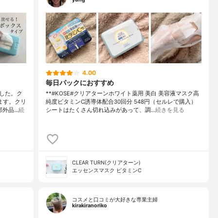
4.00
毎日パックにおすすめ
した。ク
**#KOSE#クリアターンホワイト薬用 美白 美容液マスク高
ます。クリ
純度ビタミンC誘導体配合⁡30回分 548円（セルレで購入）⁡
部外品…
続
シートはたくさん切れ込みがあって、調…
続きを見る
CLEAR TURN(クリアターン)
エッセンスマスク ビタミンC
コスメと口コミが大好きな専業主婦
kirakiranoriko