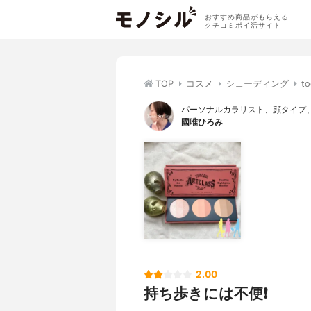
おすすめ商品がもらえる
クチコミポイ活サイト
TOP
コスメ
シェーディング
t
パーソナルカラリスト、顔タイプ、
國唯ひろみ
2.00
持ち歩きには不便❗