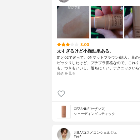
3.00
太すぎるけど小顔効果ある。
01と02で迷って、01(マットブラウン)購入。量
ビックリしたけど、プチプラ価格なので、これく
も。つきもいいし、落ちにくい。テクニックいら
続きを見る
CEZANNE(セザンヌ)
シェーディングスティック
元BA/コスメコンシェルジュ
Tea*