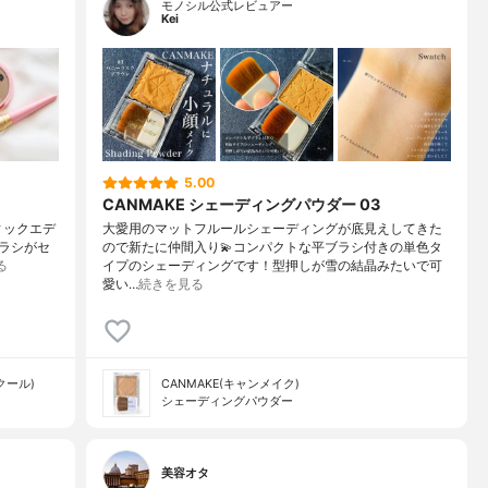
モノシル公式レビュアー
Kei
5.00
CANMAKE シェーディングパウダー 03
ティックエデ
大愛用のマットフルールシェーディングが底見えしてきた
ラシがセ
ので新たに仲間入り💫コンパクトな平ブラシ付きの単色タ
る
イプのシェーディングです！型押しが雪の結晶みたいで可
愛い…
続きを見る
スクール)
CANMAKE(キャンメイク)
シェーディングパウダー
美容オタ