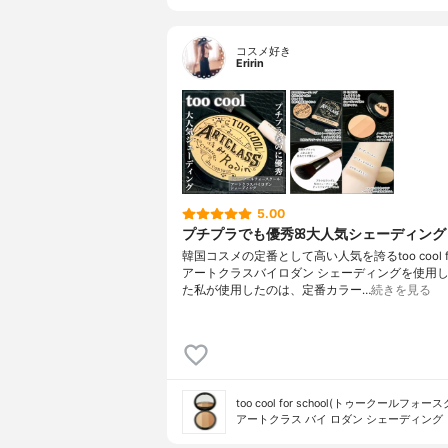
コスメ好き
Eririn
5.00
プチプラでも優秀ꕤ大人気シェーディング
韓国コスメの定番として高い人気を誇るtoo cool for 
アートクラスバイロダン シェーディングを使用
た私が使用したのは、定番カラー…
続きを見る
too cool for school(トゥークールフォー
アートクラス バイ ロダン シェーディング