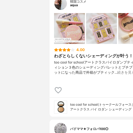
韓国コスメ
aqua
4.00
わざとらしくないシェーディングが叶う！
too cool for schoolアートクラスバイロダンブ
ィション３色のシェーディングパレットとプチブ
ットになった商品で外箱がブティック…
続きを見
too cool for school(トゥークールフォー
アートクラス バイ ロダン シェーディング
バドママ★フォロバ100◎