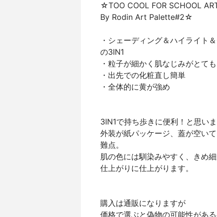
☆TOO COOL FOR SCHOOL AR
By Rodin Art Palette#2☆
・シェーディング＆ハイライト＆
の3IN1
・粒子が細かく肌なじみがとても
・出先での化粧直し簡単
・全体的に黄が強め
3IN1で持ち歩きに便利！と思い
外装が紙パッケージ、蓋が空いて
難点。
肌の色には馴染みやすく、きめ細
仕上がりに仕上がります。
購入は通販になりますが
価格で選ぶと偽物の可能性がある