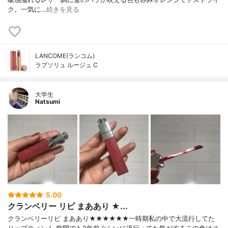
ク。一気に…
続きを見る
LANCOME(ランコム)
ラプソリュ ルージュ C
大学生
Natsumi
5.00
クランベリー リピ まああり ★...
クランベリーリピ まああり★★★★★★一時期私の中で大流行してた