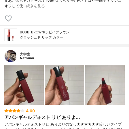
まあ、落ちるけどそれでも発色がいいから凄い もはや一回ティッシュ
オフして使…
続きを見る
BOBBI BROWN(ボビイブラウン)
クラッシュド リップ カラー
大学生
Natsumi
4.00
アバンギャルデォスト リピ ありよ...
アバンギャルデォストリピ ありよりのなし★★★★★★珍しいタイプ