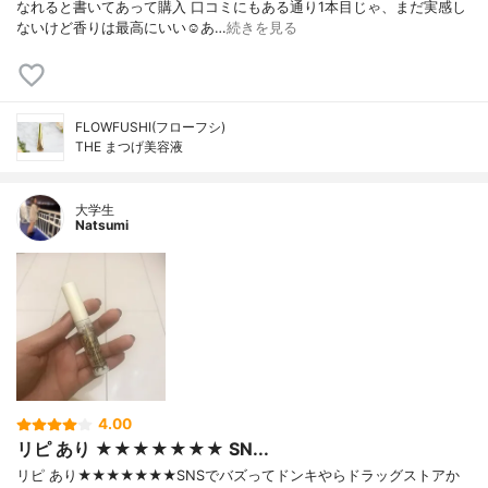
なれると書いてあって購入 口コミにもある通り1本目じゃ、まだ実感し
ないけど香りは最高にいい☺️あ…
続きを見る
FLOWFUSHI(フローフシ)
THE まつげ美容液
大学生
Natsumi
4.00
リピ あり ★★★★★★★ SN...
リピ あり★★★★★★★SNSでバズってドンキやらドラッグストアか