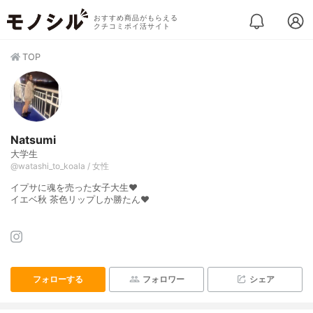
おすすめ商品がもらえる
クチコミポイ活サイト
TOP
Natsumi
大学生
@watashi_to_koala / 女性
イプサに魂を売った女子大生❤︎
イエベ秋 茶色リップしか勝たん❤︎
フォローする
フォロワー
シェア