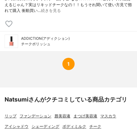
えるじゃん？実はリキッドチークなの！！もうそれ聞いて使い方見て惚
れて購入 衝動買い…
続きを見る
ADDICTION(アディクション)
チークポリッシュ
1
Natsumiさんがクチコミしている商品カテゴリ
リップ
ファンデーション
唇美容液
まつげ美容液
マスカラ
アイシャドウ
シェーディング
ボディミルク
チーク