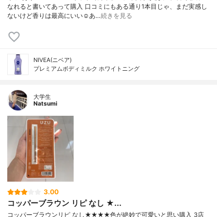
なれると書いてあって購入 口コミにもある通り1本目じゃ、まだ実感し
ないけど香りは最高にいい☺️あ…
続きを見る
NIVEA(ニベア)
プレミアムボディミルク ホワイトニング
大学生
Natsumi
3.00
コッパーブラウン リピ なし ★...
コッパーブラウンリピ なし★★★★色が絶妙で可愛いと思い購入 3店