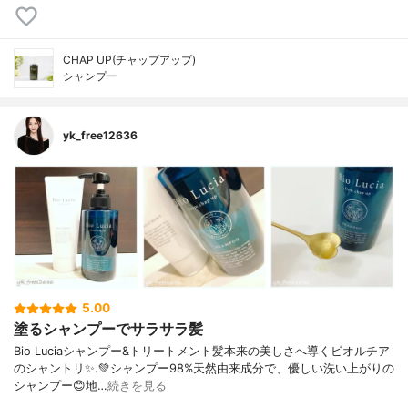
CHAP UP(チャップアップ)
シャンプー
yk_free12636
5.00
塗るシャンプーでサラサラ髪
Bio Luciaシャンプー&トリートメント⁡髪本来の美しさへ導くビオルチア
のシャントリ✨⁡.💚シャンプー98%天然由来成分で、優しい洗い上がりの
シャンプー😊地…
続きを見る