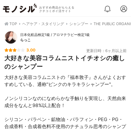
おすすめ商品がもらえる
クチコミポイ活サイト
TOP
ヘアケア・スタイリング
シャンプー
THE PUBLIC O
日本化粧品検定1級 / アロマテラピー検定1級
らっこ
3.00
更新日時：6ヶ月以上前
大好きな美容コラムニストイチオシの癒し
のシャンプー
大好きな美容コラムニストの『福本敦子』さんがよくおす
すめしている、通称"ピンクのキラキラシャンプー"。
ノンシリコンなのになめらかな手触りを実現し、天然由来
成分をなんと98%以上配合！
シリコン・パラベン・鉱物油・パラフィン・PEG・PG・
合成香料・合成着色料不使用のナチュラル思考のシャンプ